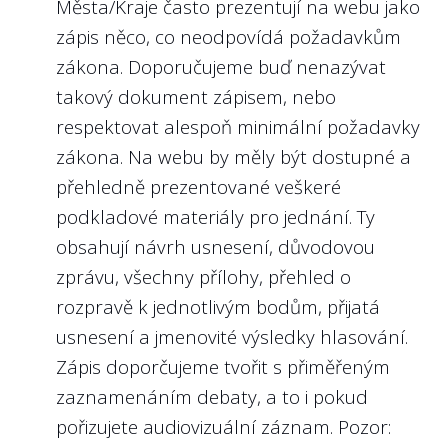
organizacích je potřeba, aby podmínky
Města/Kraje často prezentují na webu jako
oznamovatele a postupu při oznamování.
výběrového řízení vzbuzovaly důvěru mezi
zápis něco, co neodpovídá požadavkům
Jinými slovy, pokud text na webu uceleně
uchazeči a byly vypsány natolik
zákona. Doporučujeme buď nenazývat
provází člověka životní situací a vysvětluje
transparentně, aby se minimalizovala
takový dokument zápisem, nebo
kromě práv a povinností také např. smysl a
možnost zvýhodnění politicky
respektovat alespoň minimální požadavky
účel ochrany, pomáhá daleko více s
preferovaných kandidátů. Kandidáti na
zákona. Na webu by měly být dostupné a
rozhodnutím, zda oznámení učinit.
manažerské pozice budou patrně
přehledně prezentované veškeré
Příkladem tohoto je web města Brna.
potřebovat dostatečný čas k případné
podkladové materiály pro jednání. Ty
Některé weby hodnocené 0 body se
změně zaměstnání nebo bydliště, proto je
obsahují návrh usnesení, důvodovou
samozřejmě mohou blížit tomuto stavu,
vhodné plánovat výběrové řízení s
zprávu, všechny přílohy, přehled o
rozhodli jsme se však nastavit vysoký
dostatečným předstihem před plánovaným
rozpravě k jednotlivým bodům, přijatá
standard, protože se stále jedná o
nástupem na vedoucí pozici. Pro přilákání
usnesení a jmenovité výsledky hlasování.
legislativní novinku. Evidujeme také, že
dostatečného množství kvalitních
Zápis doporčujeme tvořit s přiměřeným
některé softwarové nástroje sloužící pro
kandidátů je vhodné inzerovat výběrová
zaznamenáním debaty, a to i pokud
komunikaci s oznamovatelem poskytují
řízení nejen regionálními kanály a případně
pořizujete audiovizuální záznam. Pozor:
přehledné informace po vstupu do