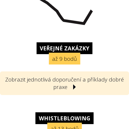
VEŘEJNÉ ZAKÁZKY
až 9 bodů
Zobrazit jednotlivá doporučení a příklady dobré
praxe
1
Počet nabídek. Soutěží o zakázky
dostatek firem?
WHISTLEBLOWING
až 13 bodů