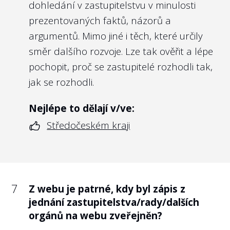
ochrana před odvetným opatřením?
dohledání v zastupitelstvu v minulosti
komisí včetně uvedení jejich funkce či
prezentovaných faktů, názorů a
Doporučení:
pracovního zařazení?
argumentů. Mimo jiné i těch, které určily
Doporučení:
směr dalšího rozvoje. Lze tak ověřit a lépe
Pro rozptýlení pochybností o procesu
pochopit, proč se zastupitelé rozhodli tak,
8
Umožňuje vnitřní oznamovací systém
výběru vítězného uchazeče a pro jeho
jak se rozhodli.
města/kraje podání oznámení
maximální legitimitu je stěžejní zveřejnění
prostřednictvím aplikace, která splňuje
Nejlépe to dělají v/ve:
informací o průběhu výběrových řízení.
vysoké standardy bezpečí a zároveň
Středočeském kraji
Veřejnost včetně neúspěšných kandidátů z
zjednodušuje komunikaci mezi
nich sezná, že vítězný uchazeč byl skutečně
oznamovatelem a příslušnou osobou?
nejlepší volbou z přihlášených kandidátů a
Doporučení:
že o něm rozhodovali kompetentní osoby
Speciální webové aplikace vyvinuté pro
vzhledem k předmětu činnosti dané
7
Z webu je patrné, kdy byl zápis z
komunikaci oznamovatele s příslušnou
jednání zastupitelstva/rady/dalších
organizace.
osobou přináší řadu výhod nad rámec
orgánů na webu zveřejněn?
toho, co dokáže e-mailová schránka.