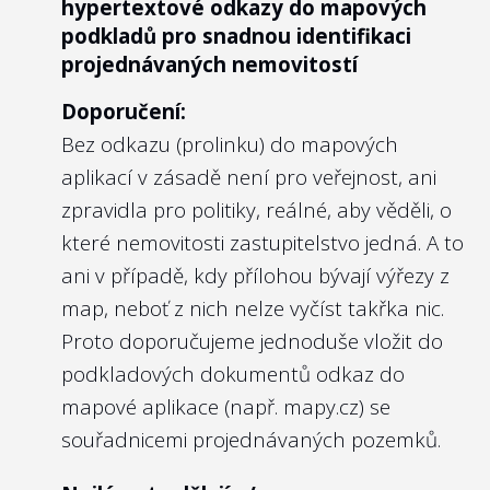
hypertextové odkazy do mapových
jedná o komerční produkty, rozhodli jsme
podkladů pro snadnou identifikaci
se je zde nejmenovat.
projednávaných nemovitostí
Doporučení:
Bez odkazu (prolinku) do mapových
aplikací v zásadě není pro veřejnost, ani
zpravidla pro politiky, reálné, aby věděli, o
které nemovitosti zastupitelstvo jedná. A to
ani v případě, kdy přílohou bývají výřezy z
map, neboť z nich nelze vyčíst takřka nic.
Proto doporučujeme jednoduše vložit do
podkladových dokumentů odkaz do
mapové aplikace (např. mapy.cz) se
souřadnicemi projednávaných pozemků.