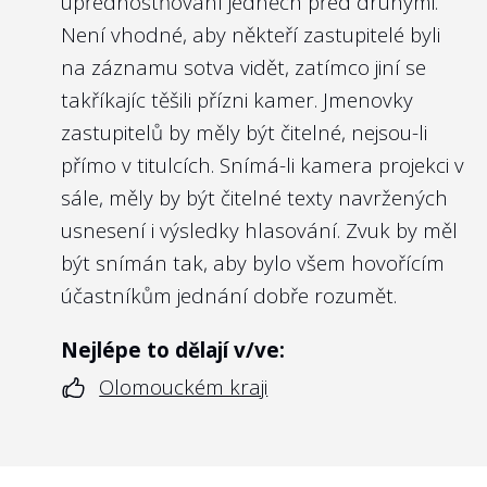
upřednostňování jedněch před druhými.
Není vhodné, aby někteří zastupitelé byli
na záznamu sotva vidět, zatímco jiní se
takříkajíc těšili přízni kamer. Jmenovky
zastupitelů by měly být čitelné, nejsou-li
přímo v titulcích. Snímá-li kamera projekci v
sále, měly by být čitelné texty navržených
usnesení i výsledky hlasování. Zvuk by měl
být snímán tak, aby bylo všem hovořícím
účastníkům jednání dobře rozumět.
Nejlépe to dělají v/ve:
Olomouckém kraji