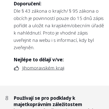
Doporučení:
Webová aplikace určená ke komunikaci
Dle § 43 zákona o krajích/ § 95 zákona o
umožňuje výměnu informací, a to i v
obcích je povinností pouze do 15 dnů zápis
případě, že je oznámení anonymní. Dále
pořídit a uložit na krajském/obecním úřadě
aplikace pomáhá například s archivací
k nahlédnutí. Proto je vhodné zápis
oznámení nebo hlídá zákonné lhůty.
uveřejnit na webu i s informací, kdy byl
Dalším aspektem je vyšší standard
zveřejněn.
ochrany osobních údajů a bezpečnosti celé
komunikace. Bezpečná aplikace splňuje
Nejlépe to dělají v/ve:
požadavky jako jsou dvoufázové
Jihomoravském kraji
zabezpečení, šifrování E2E, soulad s ISO
27001 a samozřejmě také soulad s GDPR.
Poskytovatelé, jejichž aplikace byly
vyhodnoceny jako bezpečné, uvádí na
8
Používají se pro podklady k
svých internetových stránkách alespoň
majetkoprávním záležitostem
některé výše uvedené vlastnosti. Jelikož se