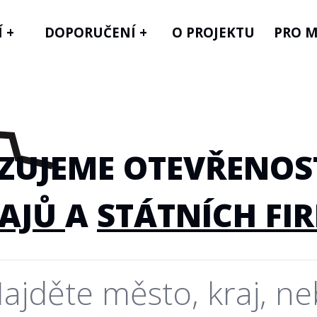
 +
DOPORUČENÍ +
O PROJEKTU
PRO M
ZUJEME OTEVŘENO
AJŮ
A
STÁTNÍCH FI