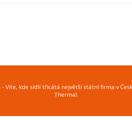
m
- Víte, kde sídlí třicátá největší státní firma v Če
Thermal.