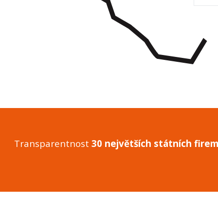
Transparentnost
30 největších státních fire