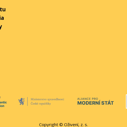
tu
ia
y
Copyright © Oživení, z. s.