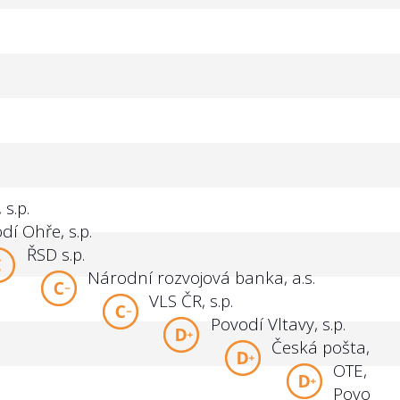
s.p.
dí Ohře, s.p.
ŘSD s.p.
Národní rozvojová banka, a.s.
VLS ČR, s.p.
Povodí Vltavy, s.p.
Česká pošta, s.p.
OTE, a.s.
Povodí O