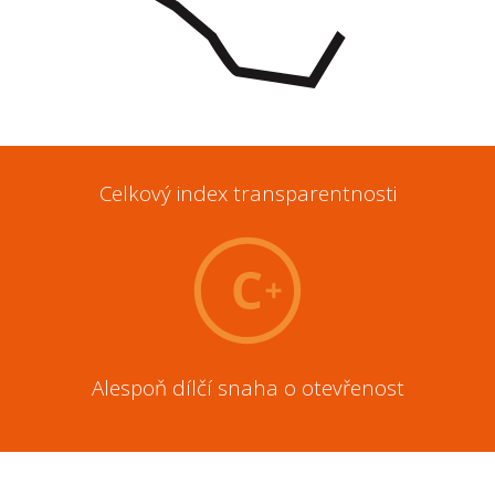
Celkový index transparentnosti
Alespoň dílčí snaha o otevřenost