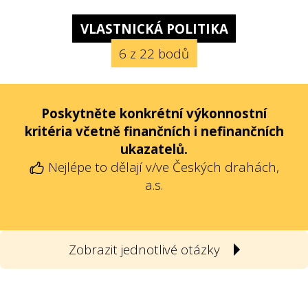
VLASTNICKÁ POLITIKA
6 z 22 bodů
Poskytněte konkrétní výkonnostní
kritéria včetně finančních i nefinančních
ukazatelů.
Nejlépe to dělají v/ve
Českých drahách,
a.s.
Zobrazit jednotlivé otázky
1
Poskytla státní firma svou vlastnickou