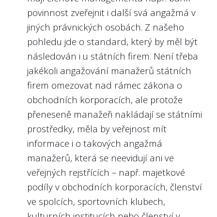
povinnost zveřejnit i další svá angažmá v
výkon managementu státní firmy?
jiných právnických osobách. Z našeho
Obzvláště v situaci, kdy u státních firem
pohledu jde o standard, který by měl být
nebývá zisk zdaleka jediným ukazatelem
následován i u státních firem. Není třeba
výkonnosti managementu, protože státní
jakékoli angažování manažerů státních
firmy naplňují i různé strategické zájmy
firem omezovat nad rámec zákona o
státu. Vlastník (stát) musí managementům
obchodních korporacích, ale protože
státních firem dávat konkrétní, měřitelné a
přeneseně manažeři nakládají se státními
ambiciózní cíle, aby byl veřejný majetek
prostředky, měla by veřejnost mít
spravován maximálně efektivně.
informace i o takových angažmá
Nejlépe to dělají v/ve:
manažerů, která se neevidují ani ve
Českých drahách, a.s.
veřejných rejstřících – např. majetkové
podíly v obchodních korporacích, členství
ve spolcích, sportovních klubech,
kulturních institucích nebo členství v