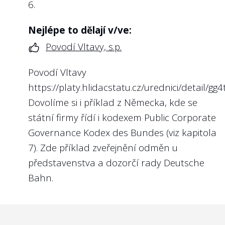
6.
Nejlépe to dělají v/ve:
Povodí Vltavy, s.p.
Povodí Vltavy
https://platy.hlidacstatu.cz/urednici/detail/gg4
Dovolíme si i příklad z Německa, kde se
státní firmy řídí i kodexem
Public Corporate
Governance Kodex des Bundes
(viz kapitola
7). Zde příklad
zveřejnění odměn u
představenstva a dozorčí rady Deutsche
Bahn
.