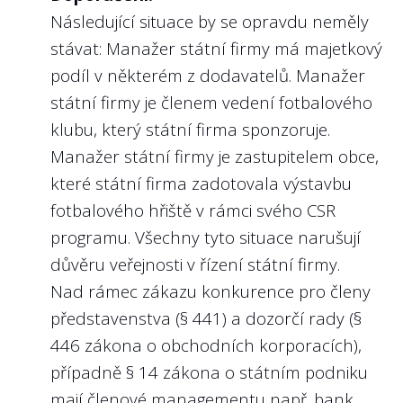
Následující situace by se opravdu neměly
Nejlépe to dělají v/ve:
stávat: Manažer státní firmy má majetkový
Lesích České republiky, s.p.
podíl v některém z dodavatelů. Manažer
státní firmy je členem vedení fotbalového
klubu, který státní firma sponzoruje.
Manažer státní firmy je zastupitelem obce,
3
Poskytla státní firma konkrétní
které státní firma zadotovala výstavbu
výkonnostní kritéria (KPI - key
fotbalového hřiště v rámci svého CSR
performance indicators) jako tržby, zisk
či nefinanční ukazatele týkající se
programu. Všechny tyto situace narušují
předmětu podnikání státní firmy na rok
důvěru veřejnosti v řízení státní firmy.
2024 nebo 2025 či víceleté období?
Nad rámec zákazu konkurence pro členy
představenstva (§ 441) a dozorčí rady (§
Doporučení:
446 zákona o obchodních korporacích),
Známé heslo říká, že „Kdo neměří, ten
případně
§ 14 zákona o státním podniku
neřídí“. Jak jinak než stanovením
mají členové managementu např. bank
konkrétních ročních cílů lze hodnotit