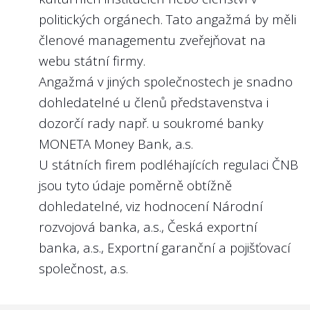
4
politických orgánech. Tato angažmá by měli
Jsou na webu státní firmy nebo v její
výroční zprávě zveřejněny plány
členové managementu zveřejňovat na
výkonnostních kritérií (KPI - key
webu státní firmy.
performance indicators) jako tržby, zisk
Angažmá v jiných společnostech je snadno
či nefinanční ukazatele týkající se
dohledatelné u členů představenstva i
předmětu podnikání státní firmy na rok
dozorčí rady např. u soukromé banky
2024 nebo 2025?
MONETA Money Bank, a.s.
Doporučení:
U státních firem podléhajících regulaci ČNB
Není důvod, aby KPI managementu nebyly
jsou tyto údaje poměrně obtížně
zveřejňovány. Veřejnost má právo vědět,
dohledatelné, viz hodnocení Národní
jaké jsou cíle managementu a jak cíle plní.
rozvojová banka, a.s., Česká exportní
banka, a.s., Exportní garanční a pojišťovací
Nejlépe to dělají v/ve:
společnost, a.s.
Správě železnic, s.o.