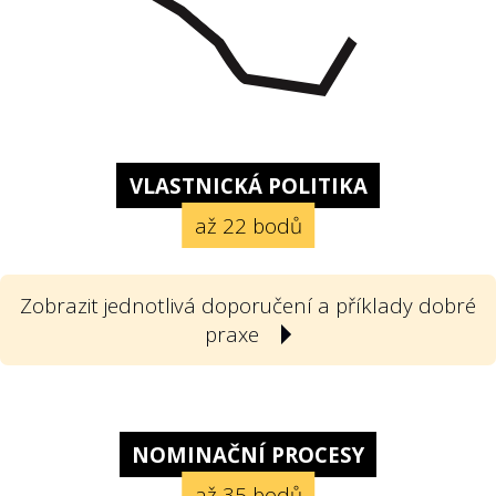
VLASTNICKÁ POLITIKA
až 22 bodů
Zobrazit jednotlivá doporučení a příklady dobré
praxe
1
Poskytla státní firma svou vlastnickou
politiku? Vlastnickou politikou
NOMINAČNÍ PROCESY
rozumíme v souladu s doporučeními
až 35 bodů