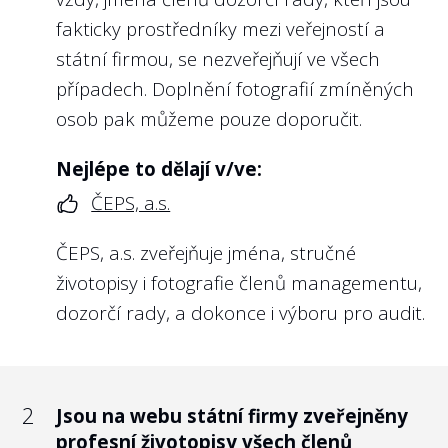
Např. u státních podniků takovou strategii
fakticky prostředníky mezi veřejností a
musí schválit přímo dozorčí rada podniku,
státní firmou, se nezveřejňují ve všech
a to na základě § 13 odst. 1 písm. a)
případech. Doplnění fotografií zmíněných
zákona č. 77/1997 Sb. o státním podniku.
osob pak můžeme pouze doporučit.
Kromě toho existenci vlastnické politiky u
Nejlépe to dělají v/ve:
každé státní firmy předpokládá i vláda, což
ČEPS, a.s.
vychází např. z
nařízení vlády ze dne 12.
12. 2018 č. 835
, kterým vláda přijala Zásady
ČEPS, a.s. zveřejňuje jména, stručné
odměňování vedoucích zaměstnanců a
životopisy i fotografie členů managementu,
členů orgánů ovládaných obchodních
dozorčí rady, a dokonce i výboru pro audit.
společností s majetkovou účastí státu
včetně státních podniků a jiných státních
organizací zřízených zákonem nebo
2
Jsou na webu státní firmy zveřejněny
ministerstvem. Na základě čl. 3 odst. 2
profesní životopisy všech členů
těchto zásad pak pro účely nastavení