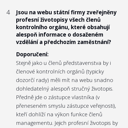
4
Jsou na webu státní firmy zveřejněny
profesní životopisy všech členů
5
Vyhodnocuje státní firma na webu nebo
kontrolního orgánu, které obsahují
ve výroční zprávě plnění plánovaných
alespoň informace o dosaženém
výkonnostních kritérií (KPIs) jako tržby,
vzdělání a předchozím zaměstnání?
zisk či ukazatele týkající se předmětu
podnikání státní firmy zpětně za
Doporučení:
předcházející rok?
Stejně jako u členů představenstva by i
členové kontrolních orgánů (typicky
Doporučení:
dozorčí rady) měli mít na webu snadno
V případě, že management selhává, má
dohledatelný alespoň stručný životopis.
veřejnost působit na politickou
Předně jde o zástupce vlastníka (v
reprezentaci, aby neblahý stav napravila.
přeneseném smyslu zástupce veřejnosti),
Opačně i pro management státních firem,
kteří dohlíží na výkon funkce členů
který naplňuje stanovená KPI, je zveřejnění
managementu. Jejich profesní životopis by
dosažených hodnot obranou před