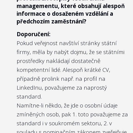
managementu, které obsahují alespoň
politiky odměňování mají jednotlivá
informace o dosaženém vzdělání a
ministerstva nastavit taková kritéria a cíle
předchozím zaměstnání?
managementu, které „by měly přispívat k
Doporučení:
dlouhodobé udržitelnosti dotčeného
Pokud veřejnost navštíví stránky státní
subjektu a k plnění strategických cílů.
firmy, měla by nabýt dojmu, že se státními
Zároveň by měly být kombinací
prostředky nakládají dostatečně
ekonomických a odborných kritérií.“
kompetentní lidé. Alespoň krátké CV,
Nejlépe to dělají v/ve:
případně prolink např. na profil na
Vojenských lesích a statcích ČR, s.p.
LinkedInu, považujeme za naprostý
standard.
Namítne-li někdo, že jde o osobní údaje
zmíněných osob, pak 1. toto považujeme za
2
standard i v soukromém sektoru, 2. v
Je vlastnická politika zveřejněna na
webu příslušného ministerstva nebo
souladu s
nominačním zákonem
zveřejňuje