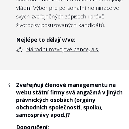
státní firmy?
vládní Výbor pro personální nominace ve
svých
zveřejněných zápisech
i právě
Doporučení:
životopisy posuzovaných kandidátů.
Vzhledem k tomu, že jde o firmy 100%
vlastněné státem, a tedy lze říct, že všichni
Nejlépe to dělají v/ve:
občané jsou „akcionáři“ státních firem, pak
Národní rozvojové bance, a.s.
neexistuje rozumný důvod, proč alespoň v
základních parametrech účel a cíle
státních firem nezveřejňovat na webových
stránkách firmy. Ostatně obchodní
3
Zveřejňují členové managementu na
společnosti kotované na burze musí být ze
webu státní firmy svá angažmá v jiných
zákona o podnikání na kapitálovém trhu
právnických osobách (orgány
právě takto transparentní vůči svým
obchodních společností, spolků,
akcionářům. Podobně transparentní by
samosprávy apod.)?
měly být i státní firmy vůči občanům.
Doporučení: