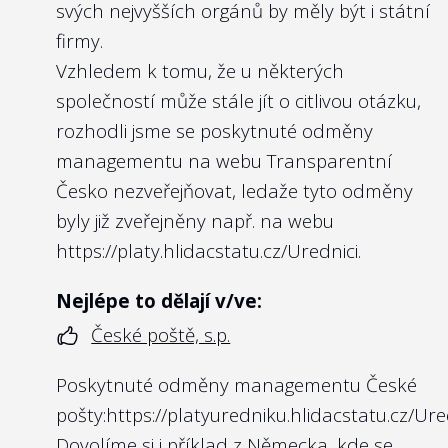
svých nejvyšších orgánů by měly být i státní
firmy.
Vzhledem k tomu, že u některých
společností může stále jít o citlivou otázku,
rozhodli jsme se poskytnuté odměny
managementu na webu Transparentní
Česko nezveřejňovat, ledaže tyto odměny
byly již zveřejněny např. na webu
https://platy.hlidacstatu.cz/Urednici
.
Nejlépe to dělají v/ve:
České poště, s.p.
Poskytnuté odměny managementu České
pošty:
https://platyuredniku.hlidacstatu.cz/Ure
Dovolíme si i příklad z Německa, kde se