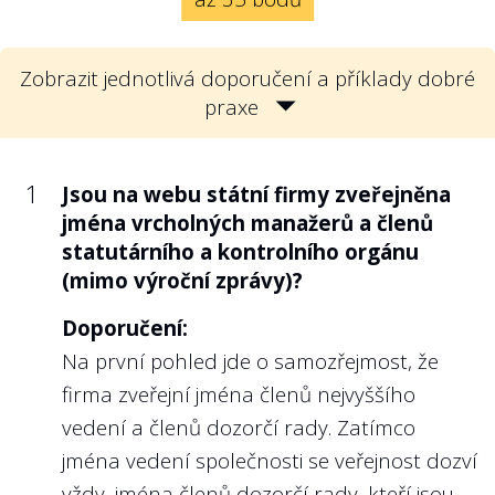
OECD dokumenty schválené státem
jako vlastníkem státní firmy, kterými se
konkrétním způsobem vymezuje účel
Zobrazit jednotlivá doporučení a příklady dobré
státní firmy a strategické střednědobé
praxe
cíle, které má management sledovat
(takové dokumenty se mohou nazývat
např. strategie rozvoje státní firmy
1
Jsou na webu státní firmy zveřejněna
nebo podnikatelská strategie).
jména vrcholných manažerů a členů
statutárního a kontrolního orgánu
Doporučení:
(mimo výroční zprávy)?
Veřejnost by neměla mít pochybnosti o
tom, proč a za jakým účelem stát danou
Doporučení:
firmu vlastní. Zároveň by mělo být jasné,
Na první pohled jde o samozřejmost, že
jaké konkrétní cíle jsou firmě, resp. jejímu
firma zveřejní jména členů nejvyššího
managementu stanoveny, aby si veřejnost
vedení a členů dozorčí rady. Zatímco
mohla zhodnotit, zda daná firma funguje
jména vedení společnosti se veřejnost dozví
dobře, nebo špatně.
vždy, jména členů dozorčí rady, kteří jsou