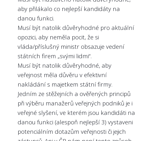
aby přilákalo co nejlepší kandidáty na
danou funkci.
Musí být natolik důvěryhodné pro aktuální
opozici, aby neměla pocit, že si
vláda/příslušný ministr obsazuje vedení
státních firem „svými lidmi“.
Musí být natolik důvěryhodné, aby
veřejnost měla důvěru v efektivní
nakládání s majetkem státní firmy.
Jedním ze stěžejních a ověřených principů
při výběru manažerů veřejných podniků je i
veřejné slyšení, ve kterém jsou kandidáti na
danou funkci (alespoň nejlepší 3) vystaveni
potenciálním dotazům veřejnosti či jejich
zástupců. Ani v ČR nám není tento způsob