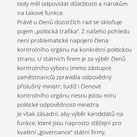
tedy měl odpovídat důležitosti a nárokům
případným politickým tlakem nebo
na takové funkce.
odvoláním ze zástupných důvodů.
Právě u členů dozorčích rad se skloňuje
Nejlépe to dělají v/ve:
pojem „politická trafika“. Z našeho pohledu
Správě železnic, s.o.
není problematické napojení člena
kontrolního orgánu na konkrétní politickou
stranu. U státních firem je za výběr členů
kontrolního výboru (mimo zástupce
zaměstnanců) zpravidla odpovědný
příslušný ministr, tudíž i členové
kontrolního orgánu nesou jistou míru
politické odpovědnosti ministra.
Je však zásadní, aby výběr kandidátů na
funkce, které jsou naprosto stěžejní pro
kvalitní „governance“ státní firmy,