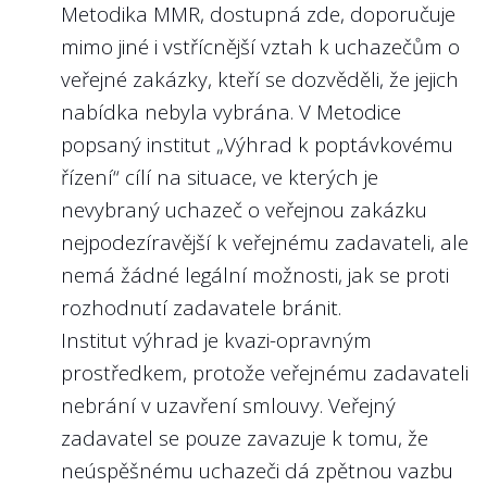
Metodika MMR, dostupná
zde
, doporučuje
povinnost zveřejnit i další svá angažmá v
výkon managementu státní firmy?
mimo jiné i vstřícnější vztah k uchazečům o
jiných právnických osobách. Z našeho
Obzvláště v situaci, kdy u státních firem
veřejné zakázky, kteří se dozvěděli, že jejich
pohledu jde o standard, který by měl být
nebývá zisk zdaleka jediným ukazatelem
nabídka nebyla vybrána. V Metodice
následován i u státních firem. Není třeba
výkonnosti managementu, protože státní
popsaný institut „Výhrad k poptávkovému
jakékoli angažování manažerů státních
firmy naplňují i různé strategické zájmy
řízení“ cílí na situace, ve kterých je
firem omezovat nad rámec zákona o
státu. Vlastník (stát) musí managementům
nevybraný uchazeč o veřejnou zakázku
obchodních korporacích, ale protože
státních firem dávat konkrétní, měřitelné a
nejpodezíravější k veřejnému zadavateli, ale
přeneseně manažeři nakládají se státními
ambiciózní cíle, aby byl veřejný majetek
nemá žádné legální možnosti, jak se proti
prostředky, měla by veřejnost mít
spravován maximálně efektivně.
rozhodnutí zadavatele bránit.
informace i o takových angažmá
Institut výhrad je kvazi-opravným
Nejlépe to dělají v/ve:
manažerů, která se neevidují ani ve
prostředkem, protože veřejnému zadavateli
Českých drahách, a.s.
veřejných rejstřících – např. majetkové
nebrání v uzavření smlouvy. Veřejný
podíly v obchodních korporacích, členství
zadavatel se pouze zavazuje k tomu, že
ve spolcích, sportovních klubech,
neúspěšnému uchazeči dá zpětnou vazbu
kulturních institucích nebo členství v