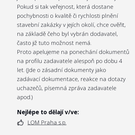
orgánů se nastavuje i pomyslní laťka pro
Pokud si tak veřejnost, která dostane
úroveň kompetencí budoucích členů
pochybnosti o kvalitě či rychlosti plnění
kontrolních orgánů vybraných budoucím
stavební zakázky v jejích okolí, chce ověřit,
ministrem. Veřejnost by tak měla mít k
na základě čeho byl vybrán dodavatel,
dispozici snadno dostupnou informaci o
často již tuto možnost nemá.
tom, kdo a s jakým profesním profilem
Proto apelujeme na ponechání dokumentů
zastupuje její zájmy při kontrole
na profilu zadavatele alespoň po dobu 4
managementu státní firmy.
let. (Jde o zásadní dokumenty jako
zadávací dokumentace, reakce na dotazy
Nejlépe to dělají v/ve:
uchazečů, písemná zpráva zadavatele
ČEPS, a.s.
apod.)
Nejlépe to dělají v/ve:
LOM Praha s.p.
5
Zveřejňují členové kontrolního orgánu