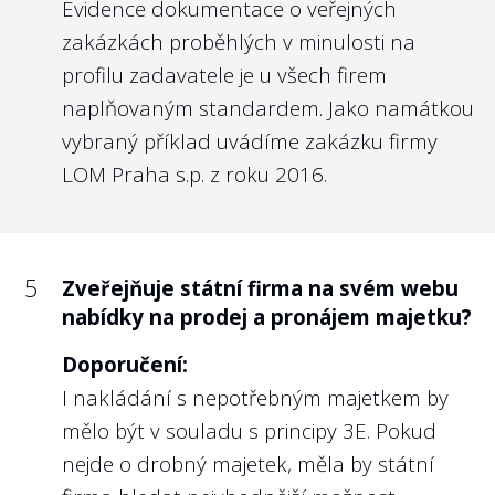
Evidence dokumentace o veřejných
na webu státní firmy svá angažmá v
jiných právnických osobách (orgány
zakázkách proběhlých v minulosti na
obchodních společností, spolků,
profilu zadavatele je u všech firem
samospráv apod.)?
naplňovaným standardem. Jako namátkou
vybraný příklad uvádíme zakázku firmy
Doporučení:
LOM Praha s.p. z roku 2016.
Zde platí obdobně doporučení k otázce č.
3. i pro členy kontrolních orgánů.
Angažmá v jiných společnostech je snadno
dohledatelné u členů představenstva i
5
Zveřejňuje státní firma na svém webu
dozorčí rady např. u soukromé banky
nabídky na prodej a pronájem majetku?
MONETA Money Bank, a.s.
Doporučení:
U státních firem podléhajících regulaci ČNB
I nakládání s nepotřebným majetkem by
jsou tyto údaje poměrně obtížně
mělo být v souladu s principy 3E. Pokud
dohledatelné, viz hodnocení Národní
nejde o drobný majetek, měla by státní
rozvojová banka, a.s., Česká exportní