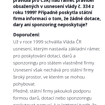
pravidla pro CSR) nad rámec pravidel
obsažených v usnesení vlády č. 334 z
státní firmy řídí i kodexem
Public Corporate
roku 1999? Případně poskytla státní
Governance Kodex des Bundes
(viz kapitola
firma informaci o tom, že žádné dotace,
7). Zde příklad
zveřejnění odměn u
dary ani sponzoring neposkytuje?
představenstva a dozorčí rady Deutsche
Bahn
.
Doporučení:
Už v roce 1999 schválila Vláda ČR
usnesení, kterým nastavila základní rámec
pro poskytování dotací, darů a
7
Poskytla státní firma informace o
sponzoringu pro státem vlastněné firmy.
odměnách jednotlivých členů
Usnesení však nechává pro státní firmy
představenstva, nebo širšího
široký prostor, ve kterém se mohou
managementu v případě státních
podniků?
pohybovat.
Předně, státní firmy jakoukoli podporu
Doporučení:
formou darů, dotací nebo sponzoringu
Platí obdobně doporučení jako k otázce č.
poskytovat nemusí. A je legitimní tvrdit, že