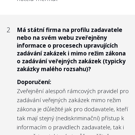
managementu, které obsahují alespoň
politiky odměňování mají jednotlivá
informace o dosaženém vzdělání a
ministerstva nastavit taková kritéria a cíle
předchozím zaměstnání?
managementu, které „by měly přispívat k
2
Má státní firma na profilu zadavatele
Doporučení:
dlouhodobé udržitelnosti dotčeného
nebo na svém webu zveřejněny
Pokud veřejnost navštíví stránky státní
subjektu a k plnění strategických cílů.
informace o procesech upravujících
firmy, měla by nabýt dojmu, že se státními
zadávání zakázek i mimo režim zákona
Zároveň by měly být kombinací
o zadávání veřejných zakázek (typicky
prostředky nakládají dostatečně
ekonomických a odborných kritérií.“
zakázky malého rozsahu)?
kompetentní lidé. Alespoň krátké CV,
Nejlépe to dělají v/ve:
případně prolink např. na profil na
Doporučení:
Vojenských lesích a statcích ČR, s.p.
LinkedInu, považujeme za naprostý
Zveřejnění alespoň rámcových pravidel pro
standard.
zadávání veřejných zakázek mimo režim
Namítne-li někdo, že jde o osobní údaje
zákona je důležité jak pro dodavatele, kteří
zmíněných osob, pak 1. toto považujeme za
tak mají stejný (nediskriminační) přístup k
2
standard i v soukromém sektoru, 2. v
Je vlastnická politika zveřejněna na
informacím o pravidlech zadavatele, tak i
webu příslušného ministerstva nebo
souladu s
nominačním zákonem
zveřejňuje