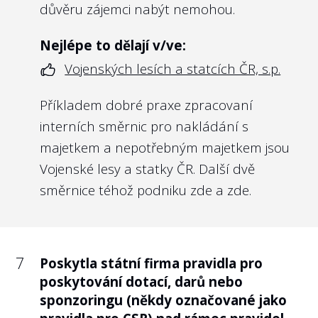
svých nejvyšších orgánů by měly být i státní
důvěru zájemci nabýt nemohou.
firmy.
Nejlépe to dělají v/ve:
Vzhledem k tomu, že u některých
Vojenských lesích a statcích ČR, s.p.
společností může stále jít o citlivou otázku,
rozhodli jsme se poskytnuté odměny
Příkladem dobré praxe zpracovaní
managementu na webu Transparentní
interních směrnic pro nakládání s
Česko nezveřejňovat, ledaže tyto odměny
majetkem a nepotřebným majetkem jsou
byly již zveřejněny např. na webu
Vojenské lesy a statky ČR. Další dvě
https://platy.hlidacstatu.cz/Urednici
.
směrnice téhož podniku
zde
a
zde
.
Nejlépe to dělají v/ve:
České poště, s.p.
7
Poskytla státní firma pravidla pro
Poskytnuté odměny managementu České
poskytování dotací, darů nebo
pošty:
https://platyuredniku.hlidacstatu.cz/Ure
sponzoringu (někdy označované jako
Dovolíme si i příklad z Německa, kde se