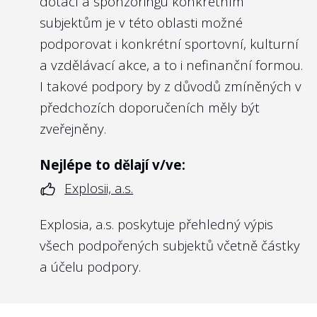
dotací a sponzoringu konkrétním
https://platy.hlidacstatu.cz/urednici/detail/gg4
subjektům je v této oblasti možné
Dovolíme si i příklad z Německa, kde se
podporovat i konkrétní sportovní, kulturní
státní firmy řídí i kodexem
Public Corporate
a vzdělávací akce, a to i nefinanční formou.
Governance Kodex des Bundes
(viz kapitola
I takové podpory by z důvodů zmíněných v
7). Zde příklad
zveřejnění odměn u
předchozích doporučeních měly být
představenstva a dozorčí rady Deutsche
zveřejněny.
Bahn
Nejlépe to dělají v/ve:
Explosii, a.s.
10
Má management státní firmy smlouvy
Explosia, a.s. poskytuje přehledný výpis
na dobu určitou?
všech podpořených subjektů včetně částky
Doporučení:
a účelu podpory.
Management se smlouvami na dobu
určitou je v pozici, kdy si je vědom toho, že