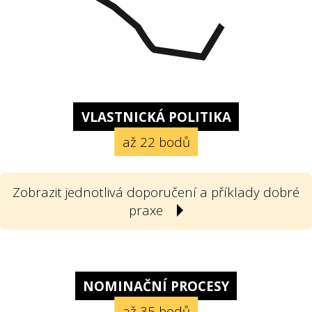
VLASTNICKÁ POLITIKA
až 22 bodů
Zobrazit jednotlivá doporučení a příklady dobré
praxe
1
Poskytla státní firma svou vlastnickou
politiku? Vlastnickou politikou
NOMINAČNÍ PROCESY
rozumíme v souladu s doporučeními
až 35 bodů