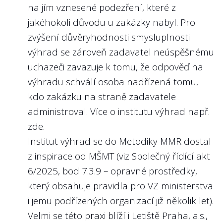
na jím vznesené podezření, které z
4
politických orgánech. Tato angažmá by měli
Jsou na webu státní firmy nebo v její
jakéhokoli důvodu u zakázky nabyl. Pro
výroční zprávě zveřejněny plány
členové managementu zveřejňovat na
zvýšení důvěryhodnosti smysluplnosti
výkonnostních kritérií (KPI - key
webu státní firmy.
výhrad se zároveň zadavatel neúspěšnému
performance indicators) jako tržby, zisk
Angažmá v jiných společnostech je snadno
či nefinanční ukazatele týkající se
uchazeči zavazuje k tomu, že odpověď na
dohledatelné u členů představenstva i
předmětu podnikání státní firmy na rok
výhradu schválí osoba nadřízená tomu,
dozorčí rady např. u soukromé banky
2024 nebo 2025?
kdo zakázku na straně zadavatele
MONETA Money Bank, a.s.
administroval. Více o institutu výhrad např.
Doporučení:
U státních firem podléhajících regulaci ČNB
zde
.
Není důvod, aby KPI managementu nebyly
jsou tyto údaje poměrně obtížně
Institut výhrad se do Metodiky MMR dostal
zveřejňovány. Veřejnost má právo vědět,
dohledatelné, viz hodnocení Národní
z inspirace od MŠMT (viz
Společný řídící akt
jaké jsou cíle managementu a jak cíle plní.
rozvojová banka, a.s., Česká exportní
6/2025
, bod 7.3.9 – opravné prostředky,
banka, a.s., Exportní garanční a pojišťovací
Nejlépe to dělají v/ve:
který obsahuje pravidla pro VZ ministerstva
společnost, a.s.
Správě železnic, s.o.
i jemu podřízených organizací již několik let).
Velmi se této praxi blíží i Letiště Praha, a.s.,