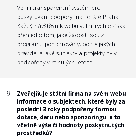
máme za to, že obdobně transparentní co
Velmi transparentní systém pro
do odměňování svých nejvyšších orgánů by
poskytování podpory má Letiště Praha.
měly být i státní firmy.
Každý návštěvník webu velmi rychle získá
přehled o tom, jaké žádosti jsou z
Nejlépe to dělají v/ve:
programu podporovány, podle jakých
Povodí Vltavy, s.p.
pravidel a jaké subjekty a projekty byly
podpořeny v minulých letech.
9
Poskytla státní firma informace o
9
Zveřejňuje státní firma na svém webu
odměnách jednotlivých členů jejího
informace o subjektech, které byly za
kontrolního orgánu (např. členů dozorčí
poslední 3 roky podpořeny formou
rady, správní rady)?
dotace, daru nebo sponzoringu, a to
Doporučení:
včetně výše či hodnoty poskytnutých
prostředků?
Kontrolní orgán je prodlouženou rukou