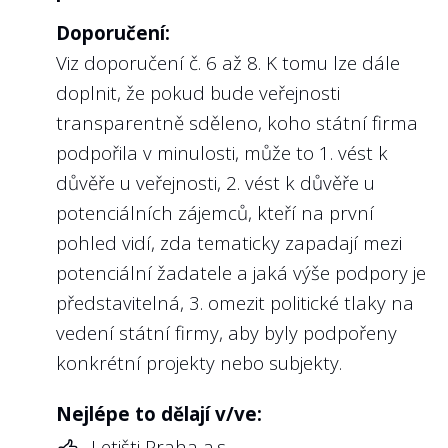
vlastníka, ergo u státních firmem
Doporučení:
prodlouženou rukou veřejnosti. V
Viz doporučení č. 6 až 8. K tomu lze dále
doporučeních Světové banky nebo OECD je
doplnit, že pokud bude veřejnosti
na kompetence a adekvátní podmínky pro
transparentně sděleno, koho státní firma
výkon funkce členů kontrolních orgánů
podpořila v minulosti, může to 1. vést k
státních firem kladen značný důraz.
důvěře u veřejnosti, 2. vést k důvěře u
Na webu Transparentní Česko odměny
potenciálních zájemců, kteří na první
členů dozorčích rad na rozdíl od odměn
pohled vidí, zda tematicky zapadají mezi
managementu zveřejňujeme. Chceme však
potenciální žadatele a jaká výše podpory je
především poukázat na fakt, že z našeho
představitelná, 3. omezit politické tlaky na
pohledu by při zvýšených nárocích na členy
vedení státní firmy, aby byly podpořeny
kontrolních orgánů měly být adekvátně
konkrétní projekty nebo subjekty.
zvýšeny i jejich odměny. Členství v
kontrolním orgánu státní firmy
Nejlépe to dělají v/ve:
nepovažujeme za „politickou trafiku“, ba
Letišti Praha a.s.