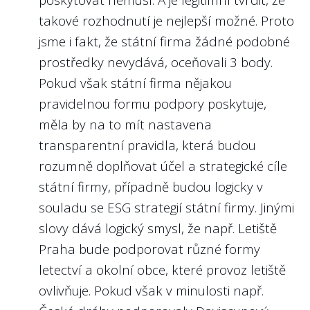
6.
takové rozhodnutí je nejlepší možné. Proto
jsme i fakt, že státní firma žádné podobné
Nejlépe to dělají v/ve:
prostředky nevydává, oceňovali 3 body.
Povodí Vltavy, s.p.
Pokud však státní firma nějakou
Povodí Vltavy
pravidelnou formu podpory poskytuje,
https://platy.hlidacstatu.cz/urednici/detail/gg4
měla by na to mít nastavena
Dovolíme si i příklad z Německa, kde se
transparentní pravidla, která budou
státní firmy řídí i kodexem
Public Corporate
rozumně doplňovat účel a strategické cíle
Governance Kodex des Bundes
(viz kapitola
státní firmy, případně budou logicky v
7). Zde příklad
zveřejnění odměn u
souladu se ESG strategií státní firmy. Jinými
představenstva a dozorčí rady Deutsche
slovy dává logický smysl, že např. Letiště
Bahn
.
Praha bude podporovat různé formy
letectví a okolní obce, které provoz letiště
ovlivňuje. Pokud však v minulosti např.