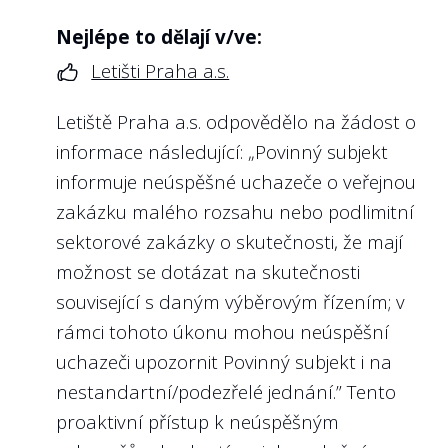
Nejlépe to dělají v/ve:
4
Jsou na webu státní firmy zveřejněny
profesní životopisy všech členů
Letišti Praha a.s.
5
Vyhodnocuje státní firma na webu nebo
kontrolního orgánu, které obsahují
ve výroční zprávě plnění plánovaných
alespoň informace o dosaženém
Letiště Praha a.s. odpovědělo na žádost o
výkonnostních kritérií (KPIs) jako tržby,
vzdělání a předchozím zaměstnání?
informace následující: „Povinný subjekt
zisk či ukazatele týkající se předmětu
podnikání státní firmy zpětně za
informuje neúspěšné uchazeče o veřejnou
Doporučení:
předcházející rok?
zakázku malého rozsahu nebo podlimitní
Stejně jako u členů představenstva by i
sektorové zakázky o skutečnosti, že mají
členové kontrolních orgánů (typicky
Doporučení:
možnost se dotázat na skutečnosti
dozorčí rady) měli mít na webu snadno
V případě, že management selhává, má
související s daným výběrovým řízením; v
dohledatelný alespoň stručný životopis.
veřejnost působit na politickou
rámci tohoto úkonu mohou neúspěšní
Předně jde o zástupce vlastníka (v
reprezentaci, aby neblahý stav napravila.
uchazeči upozornit Povinný subjekt i na
přeneseném smyslu zástupce veřejnosti),
Opačně i pro management státních firem,
nestandartní/podezřelé jednání.” Tento
kteří dohlíží na výkon funkce členů
který naplňuje stanovená KPI, je zveřejnění
proaktivní přístup k neúspěšným
managementu. Jejich profesní životopis by
dosažených hodnot obranou před