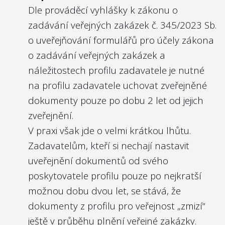
reflektoval nároky na kvalitu členů
Dle prováděcí vyhlášky k zákonu o
kontrolního orgánu. Namítne-li někdo, že
zadávání veřejných zakázek
č. 345/2023 Sb.
jde o osobní údaje zmíněných osob, pak 1.
o uveřejňování formulářů pro účely zákona
toto považujeme za standard i v
o zadávání veřejných zakázek a
soukromém sektoru, 2. v souladu s
náležitostech profilu zadavatele
je nutné
nominačním zákonem
zveřejňuje vládní
na profilu zadavatele uchovat zveřejněné
Výbor pro personální nominace ve svých
dokumenty pouze po dobu 2 let od jejich
zveřejněných zápisech
i právě životopisy
zveřejnění.
posuzovaných kandidátů (včetně členů
V praxi však jde o velmi krátkou lhůtu.
kontrolních orgánů). Zprávy výboru pro
Zadavatelům, kteří si nechají nastavit
vládní nominace jsou však velmi kusé co do
uveřejnění dokumentů od svého
odůvodnění, a navíc se v nich ne zcela
poskytovatele profilu pouze po nejkratší
dobře vyhledává, pokud jde o nalezení
možnou dobu dvou let, se stává, že
zápisu z jednání o konkrétním kandidátovi.
dokumenty z profilu pro veřejnost „zmizí“
Zveřejněním životopisů členů kontrolních
ještě v průběhu plnění veřejné zakázky.