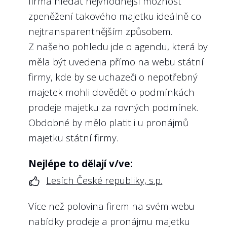
firma hledat nejvhodnější možnost
banka, a.s., Exportní garanční a pojišťovací
zpeněžení takového majetku ideálně co
společnost, a.s.
nejtransparentnějším způsobem.
Z našeho pohledu jde o agendu, která by
měla být uvedena přímo na webu státní
6
Poskytla státní firma informace o
firmy, kde by se uchazeči o nepotřebný
platech a odměnách jejího ředitele?
majetek mohli dovědět o podmínkách
prodeje majetku za rovných podmínek.
Doporučení:
Obdobné by mělo platit i u pronájmů
Kromě toho, že k nároku veřejnosti na
majetku státní firmy.
informace o odměnách vrcholných
představitelů veřejné správy (včetně
Nejlépe to dělají v/ve:
státních firem) existuje již bohatá judikatura
Lesích České republiky, s.p.
soudů, změnil se již i zákon o svobodném
přístupu k informacím, a to změnou
§ 8a
,
Více než polovina firem na svém webu
která míří právě na funkce hodnocené v
nabídky prodeje a pronájmu majetku