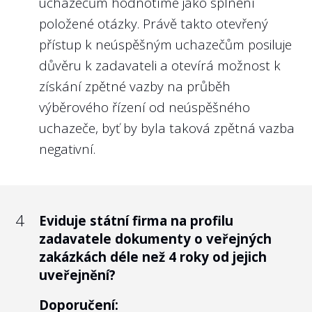
uchazečům hodnotíme jako splnění
tedy měl odpovídat důležitosti a nárokům
případným politickým tlakem nebo
položené otázky. Právě takto otevřený
na takové funkce.
odvoláním ze zástupných důvodů.
přístup k neúspěšným uchazečům posiluje
Právě u členů dozorčích rad se skloňuje
Nejlépe to dělají v/ve:
důvěru k zadavateli a otevírá možnost k
pojem „politická trafika“. Z našeho pohledu
získání zpětné vazby na průběh
Správě železnic, s.o.
není problematické napojení člena
výběrového řízení od neúspěšného
kontrolního orgánu na konkrétní politickou
uchazeče, byť by byla taková zpětná vazba
stranu. U státních firem je za výběr členů
negativní.
kontrolního výboru (mimo zástupce
zaměstnanců) zpravidla odpovědný
příslušný ministr, tudíž i členové
kontrolního orgánu nesou jistou míru
4
Eviduje státní firma na profilu
politické odpovědnosti ministra.
zadavatele dokumenty o veřejných
zakázkách déle než 4 roky od jejich
Je však zásadní, aby výběr kandidátů na
uveřejnění?
funkce, které jsou naprosto stěžejní pro
kvalitní „governance“ státní firmy,
Doporučení: