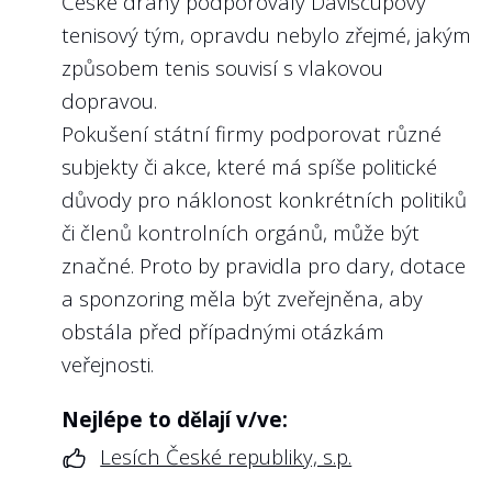
České dráhy podporovaly Daviscupový
8
Má státní firma pravidla a limity pro
tenisový tým, opravdu nebylo zřejmé, jakým
odměňování managementu a poskytla
je?
způsobem tenis souvisí s vlakovou
dopravou.
Doporučení:
Pokušení státní firmy podporovat různé
Transparentně nastavená pravidla pro
subjekty či akce, které má spíše politické
odměňování managementu jsou důležitá
důvody pro náklonost konkrétních politiků
jak pro právní jistotu managementu, tak
či členů kontrolních orgánů, může být
pro zástupce vlastníka, který podle těchto
značné. Proto by pravidla pro dary, dotace
pravidel odměny managementu schvaluje
a sponzoring měla být zveřejněna, aby
(v závislosti na stanovách to bývá buď
obstála před případnými otázkám
dozorčí rada, nebo přímo odbor
veřejnosti.
ministerstva).
Pravidla by měla nastavit předvídatelné
Nejlépe to dělají v/ve:
podmínky pro fixní a variabilní složky
Lesích České republiky, s.p.
odměny, stejně jako nefinanční část