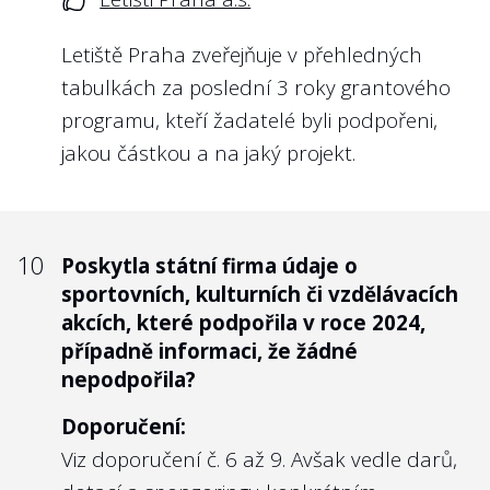
naopak. Pro obsazení kontrolních orgánů
Letiště Praha zveřejňuje v přehledných
nejlepšími kandidáty pak považujeme
tabulkách za poslední 3 roky grantového
adekvátní odměny za nezbytný krok. U
programu, kteří žadatelé byli podpořeni,
odpovědí na tuto otázku jsme se totiž
jakou částkou a na jaký projekt.
nezřídka setkali s odměnami, které nebyly
navyšovány od roku 2012, jako u
Správy
železnic, státní organizace
.
10
Poskytla státní firma údaje o
Nejlépe to dělají v/ve:
sportovních, kulturních či vzdělávacích
Povodí Vltavy, s.p.
akcích, které podpořila v roce 2024,
případně informaci, že žádné
Mnoho státních podniků nám odpovídalo
nepodpořila?
přímo s odkazem na web Hlídač státu,
Doporučení:
kterému již odpověď na tyto informace
Viz doporučení č. 6 až 9. Avšak vedle darů,
poskytly dříve: