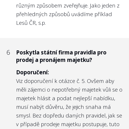
projektu Transparentní Česko.
různým způsobem zveřejňuje. Jako jeden z
Vedle toho je zde však na místě i
přehledných způsobů uvádíme příklad
soukromoprávní úprava
§ 121o odst. 4
Lesů ČR, s.p.
zákona č. 256/2004 Sb. o podnikání na
kapitálovém trhu
, který předpokládá, že
veřejně obchodovatelné obchodní
6
Poskytla státní firma pravidla pro
společnosti každoročně zveřejňují Zprávu o
prodej a pronájem majetku?
odměňování managementu i kontrolního
orgánu. Důvodem je transparentnost a
Doporučení:
nediskriminace akcionářů a potenciálních
Viz doporučení k otázce č. 5. Ovšem aby
akcionářů. Vzhledem k tomu, že u státních
měli zájemci o nepotřebný majetek vůli se o
firem je možné v přeneseném smyslu
majetek hlásit a podat nejlepší nabídku,
považovat občany ČR za akcionáře státních
musí nabýt důvěru, že jejich snaha má
firem, máme za to, že obdobně
smysl. Bez dopředu daných pravidel, jak se
transparentní co do odměňování členů
v případě prodeje majetku postupuje, tuto