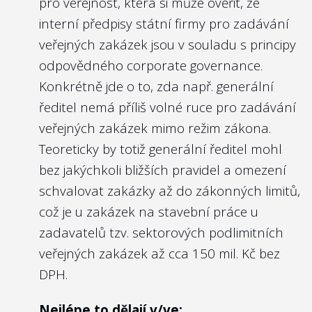
pro veřejnost, která si může ověřit, že
státní firmy?
vládní Výbor pro personální nominace ve
interní předpisy státní firmy pro zadávání
svých
zveřejněných zápisech
i právě
Doporučení:
veřejných zakázek jsou v souladu s principy
životopisy posuzovaných kandidátů.
Vzhledem k tomu, že jde o firmy 100%
odpovědného corporate governance.
vlastněné státem, a tedy lze říct, že všichni
Konkrétně jde o to, zda např. generální
Nejlépe to dělají v/ve:
občané jsou „akcionáři“ státních firem, pak
ředitel nemá příliš volné ruce pro zadávání
Národní rozvojové bance, a.s.
neexistuje rozumný důvod, proč alespoň v
veřejných zakázek mimo režim zákona.
základních parametrech účel a cíle
Teoreticky by totiž generální ředitel mohl
státních firem nezveřejňovat na webových
bez jakýchkoli bližších pravidel a omezení
stránkách firmy. Ostatně obchodní
schvalovat zakázky až do zákonných limitů,
3
Zveřejňují členové managementu na
společnosti kotované na burze musí být ze
což je u zakázek na stavební práce u
webu státní firmy svá angažmá v jiných
zákona o podnikání na kapitálovém trhu
zadavatelů tzv. sektorových podlimitních
právnických osobách (orgány
právě takto transparentní vůči svým
veřejných zakázek až cca 150 mil. Kč bez
obchodních společností, spolků,
akcionářům. Podobně transparentní by
DPH.
samosprávy apod.)?
měly být i státní firmy vůči občanům.
Doporučení:
Nejlépe to dělají v/ve: