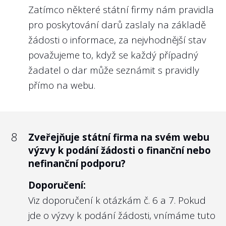
odměn, případně odchodné či konkurenční
Zatímco některé státní firmy nám pravidla
doložky.
pro poskytování darů zaslaly na základě
Dosavadní odměňování managementu
žádosti o informace, za nejvhodnější stav
státních firem se řídí
nařízením vlády ze
považujeme to, když se každý případný
dne 12. 12. 2018 č. 835
, které schválilo:
žadatel o dar může seznámit s pravidly
Zásady odměňování vedoucích
přímo na webu.
zaměstnanců a členů orgánů ovládaných
obchodních společností s majetkovou
účastí státu včetně státních podniků a
8
Zveřejňuje státní firma na svém webu
jiných státních organizací zřízených
výzvy k podání žádosti o finanční nebo
zákonem nebo ministerstvem. Tyto se
nefinanční podporu?
ovšem 1. vztahují na odměny manažerů s
Doporučení:
roční odměnou více než 2,5 mil. Kč, 2. dávají
Viz doporučení k otázkám č. 6 a 7. Pokud
pouze základní rámec nastavení odměn
jde o výzvy k podání žádosti, vnímáme tuto
managementu. Každá společnost by tak