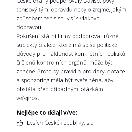
České dráhy podporovaly Daviscupový
8
Má státní firma pravidla a limity pro
tenisový tým, opravdu nebylo zřejmé, jakým
odměňování managementu a poskytla
je?
způsobem tenis souvisí s vlakovou
dopravou.
Doporučení:
Pokušení státní firmy podporovat různé
Transparentně nastavená pravidla pro
subjekty či akce, které má spíše politické
odměňování managementu jsou důležitá
důvody pro náklonost konkrétních politiků
jak pro právní jistotu managementu, tak
či členů kontrolních orgánů, může být
pro zástupce vlastníka, který podle těchto
značné. Proto by pravidla pro dary, dotace
pravidel odměny managementu schvaluje
a sponzoring měla být zveřejněna, aby
(v závislosti na stanovách to bývá buď
obstála před případnými otázkám
dozorčí rada, nebo přímo odbor
veřejnosti.
ministerstva).
Pravidla by měla nastavit předvídatelné
Nejlépe to dělají v/ve:
podmínky pro fixní a variabilní složky
Lesích České republiky, s.p.
odměny, stejně jako nefinanční část