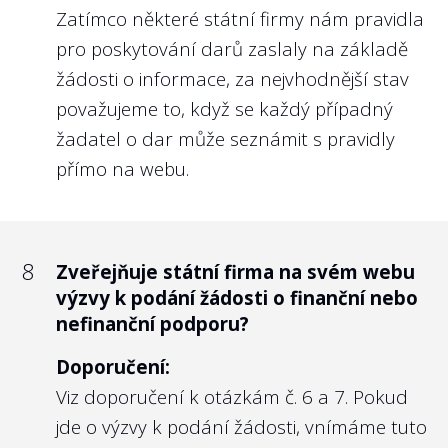
odměn, případně odchodné či konkurenční
Zatímco některé státní firmy nám pravidla
doložky.
pro poskytování darů zaslaly na základě
Dosavadní odměňování managementu
žádosti o informace, za nejvhodnější stav
státních firem se řídí
nařízením vlády ze
považujeme to, když se každý případný
dne 12. 12. 2018 č. 835
, které schválilo:
žadatel o dar může seznámit s pravidly
Zásady odměňování vedoucích
přímo na webu.
zaměstnanců a členů orgánů ovládaných
obchodních společností s majetkovou
účastí státu včetně státních podniků a
8
Zveřejňuje státní firma na svém webu
jiných státních organizací zřízených
výzvy k podání žádosti o finanční nebo
zákonem nebo ministerstvem. Tyto se
nefinanční podporu?
ovšem 1. vztahují na odměny manažerů s
Doporučení:
roční odměnou více než 2,5 mil. Kč, 2. dávají
Viz doporučení k otázkám č. 6 a 7. Pokud
pouze základní rámec nastavení odměn
jde o výzvy k podání žádosti, vnímáme tuto
managementu. Každá společnost by tak