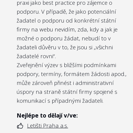
praxi jako best practice pro zájemce o
měla mít nastavena svá pravidla pro
podporu. V případě, že jako potenciální
odměňování managementu.
žadatel o podporu od konkrétní státní
Vedle toho je zde na místě zmínit i
firmy na webu nevidím, zda, kdy a jak je
soukromoprávní úpravu
§ 121k odst. 4
možné o podporu žádat, nebudí to v
zákona č. 256/2004 Sb. o podnikání na
žadateli důvěru v to, že jsou si „všichni
kapitálovém trhu
, který předpokládá, že
žadatelé rovni“.
veřejně obchodovatelné obchodní
Zveřejnění výzev s bližšími podmínkami
společnosti zveřejňují i Politiku odměňování,
podpory, termíny, formátem žádosti apod.,
která dopadá na členy managementu i
může zároveň přinést i administrativní
kontrolního orgánu. Důvodem je
úspory na straně státní firmy spojené s
transparentnost a nediskriminace
komunikací s případnými žadateli.
akcionářů a potenciálních akcionářů.
Vzhledem k tomu, že u státních firem je
Nejlépe to dělají v/ve:
možné v přeneseném smyslu považovat
Letišti Praha a.s.
občany ČR za akcionáře státních firem,