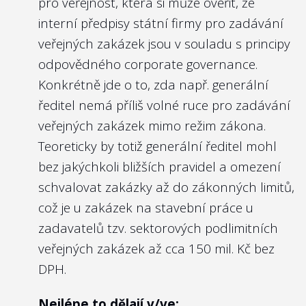
pro veřejnost, která si může ověřit, že
státní firmy?
vládní Výbor pro personální nominace ve
interní předpisy státní firmy pro zadávání
svých
zveřejněných zápisech
i právě
Doporučení:
veřejných zakázek jsou v souladu s principy
životopisy posuzovaných kandidátů.
Vzhledem k tomu, že jde o firmy 100%
odpovědného corporate governance.
vlastněné státem, a tedy lze říct, že všichni
Konkrétně jde o to, zda např. generální
Nejlépe to dělají v/ve:
občané jsou „akcionáři“ státních firem, pak
ředitel nemá příliš volné ruce pro zadávání
Národní rozvojové bance, a.s.
neexistuje rozumný důvod, proč alespoň v
veřejných zakázek mimo režim zákona.
základních parametrech účel a cíle
Teoreticky by totiž generální ředitel mohl
státních firem nezveřejňovat na webových
bez jakýchkoli bližších pravidel a omezení
stránkách firmy. Ostatně obchodní
schvalovat zakázky až do zákonných limitů,
3
Zveřejňují členové managementu na
společnosti kotované na burze musí být ze
což je u zakázek na stavební práce u
webu státní firmy svá angažmá v jiných
zákona o podnikání na kapitálovém trhu
zadavatelů tzv. sektorových podlimitních
právnických osobách (orgány
právě takto transparentní vůči svým
veřejných zakázek až cca 150 mil. Kč bez
obchodních společností, spolků,
akcionářům. Podobně transparentní by
DPH.
samosprávy apod.)?
měly být i státní firmy vůči občanům.
Doporučení:
Nejlépe to dělají v/ve: