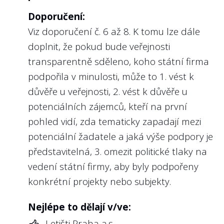
vlastníka, ergo u státních firmem
Doporučení:
prodlouženou rukou veřejnosti. V
Viz doporučení č. 6 až 8. K tomu lze dále
doporučeních Světové banky nebo OECD je
doplnit, že pokud bude veřejnosti
na kompetence a adekvátní podmínky pro
transparentně sděleno, koho státní firma
výkon funkce členů kontrolních orgánů
podpořila v minulosti, může to 1. vést k
státních firem kladen značný důraz.
důvěře u veřejnosti, 2. vést k důvěře u
Na webu Transparentní Česko odměny
potenciálních zájemců, kteří na první
členů dozorčích rad na rozdíl od odměn
pohled vidí, zda tematicky zapadají mezi
managementu zveřejňujeme. Chceme však
potenciální žadatele a jaká výše podpory je
především poukázat na fakt, že z našeho
představitelná, 3. omezit politické tlaky na
pohledu by při zvýšených nárocích na členy
vedení státní firmy, aby byly podpořeny
kontrolních orgánů měly být adekvátně
konkrétní projekty nebo subjekty.
zvýšeny i jejich odměny. Členství v
kontrolním orgánu státní firmy
Nejlépe to dělají v/ve:
nepovažujeme za „politickou trafiku“, ba
Letišti Praha a.s.