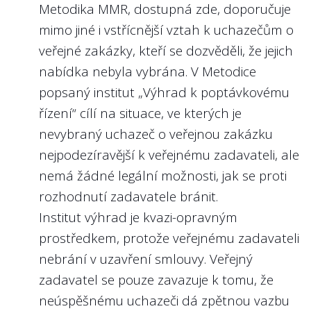
Metodika MMR, dostupná
zde
, doporučuje
povinnost zveřejnit i další svá angažmá v
výkon managementu státní firmy?
mimo jiné i vstřícnější vztah k uchazečům o
jiných právnických osobách. Z našeho
Obzvláště v situaci, kdy u státních firem
veřejné zakázky, kteří se dozvěděli, že jejich
pohledu jde o standard, který by měl být
nebývá zisk zdaleka jediným ukazatelem
nabídka nebyla vybrána. V Metodice
následován i u státních firem. Není třeba
výkonnosti managementu, protože státní
popsaný institut „Výhrad k poptávkovému
jakékoli angažování manažerů státních
firmy naplňují i různé strategické zájmy
řízení“ cílí na situace, ve kterých je
firem omezovat nad rámec zákona o
státu. Vlastník (stát) musí managementům
nevybraný uchazeč o veřejnou zakázku
obchodních korporacích, ale protože
státních firem dávat konkrétní, měřitelné a
nejpodezíravější k veřejnému zadavateli, ale
přeneseně manažeři nakládají se státními
ambiciózní cíle, aby byl veřejný majetek
nemá žádné legální možnosti, jak se proti
prostředky, měla by veřejnost mít
spravován maximálně efektivně.
rozhodnutí zadavatele bránit.
informace i o takových angažmá
Institut výhrad je kvazi-opravným
Nejlépe to dělají v/ve:
manažerů, která se neevidují ani ve
prostředkem, protože veřejnému zadavateli
Českých drahách, a.s.
veřejných rejstřících – např. majetkové
nebrání v uzavření smlouvy. Veřejný
podíly v obchodních korporacích, členství
zadavatel se pouze zavazuje k tomu, že
ve spolcích, sportovních klubech,
neúspěšnému uchazeči dá zpětnou vazbu
kulturních institucích nebo členství v