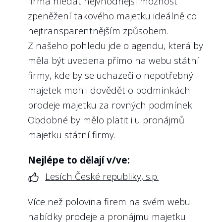
firma hledat nejvhodnější možnost
banka, a.s., Exportní garanční a pojišťovací
zpeněžení takového majetku ideálně co
společnost, a.s.
nejtransparentnějším způsobem.
Z našeho pohledu jde o agendu, která by
měla být uvedena přímo na webu státní
6
Poskytla státní firma informace o
firmy, kde by se uchazeči o nepotřebný
platech a odměnách jejího ředitele?
majetek mohli dovědět o podmínkách
prodeje majetku za rovných podmínek.
Doporučení:
Obdobné by mělo platit i u pronájmů
Kromě toho, že k nároku veřejnosti na
majetku státní firmy.
informace o odměnách vrcholných
představitelů veřejné správy (včetně
Nejlépe to dělají v/ve:
státních firem) existuje již bohatá judikatura
Lesích České republiky, s.p.
soudů, změnil se již i zákon o svobodném
přístupu k informacím, a to změnou
§ 8a
,
Více než polovina firem na svém webu
která míří právě na funkce hodnocené v
nabídky prodeje a pronájmu majetku