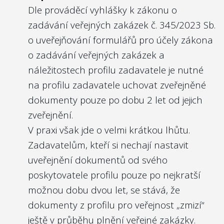
reflektoval nároky na kvalitu členů
Dle prováděcí vyhlášky k zákonu o
kontrolního orgánu. Namítne-li někdo, že
zadávání veřejných zakázek
č. 345/2023 Sb.
jde o osobní údaje zmíněných osob, pak 1.
o uveřejňování formulářů pro účely zákona
toto považujeme za standard i v
o zadávání veřejných zakázek a
soukromém sektoru, 2. v souladu s
náležitostech profilu zadavatele
je nutné
nominačním zákonem
zveřejňuje vládní
na profilu zadavatele uchovat zveřejněné
Výbor pro personální nominace ve svých
dokumenty pouze po dobu 2 let od jejich
zveřejněných zápisech
i právě životopisy
zveřejnění.
posuzovaných kandidátů (včetně členů
V praxi však jde o velmi krátkou lhůtu.
kontrolních orgánů). Zprávy výboru pro
Zadavatelům, kteří si nechají nastavit
vládní nominace jsou však velmi kusé co do
uveřejnění dokumentů od svého
odůvodnění, a navíc se v nich ne zcela
poskytovatele profilu pouze po nejkratší
dobře vyhledává, pokud jde o nalezení
možnou dobu dvou let, se stává, že
zápisu z jednání o konkrétním kandidátovi.
dokumenty z profilu pro veřejnost „zmizí“
Zveřejněním životopisů členů kontrolních
ještě v průběhu plnění veřejné zakázky.