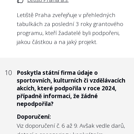
naopak. Pro obsazení kontrolních orgánů
Letiště Praha zveřejňuje v přehledných
nejlepšími kandidáty pak považujeme
tabulkách za poslední 3 roky grantového
adekvátní odměny za nezbytný krok. U
programu, kteří žadatelé byli podpořeni,
odpovědí na tuto otázku jsme se totiž
jakou částkou a na jaký projekt.
nezřídka setkali s odměnami, které nebyly
navyšovány od roku 2012, jako u
Správy
železnic, státní organizace
.
10
Poskytla státní firma údaje o
Nejlépe to dělají v/ve:
sportovních, kulturních či vzdělávacích
Povodí Vltavy, s.p.
akcích, které podpořila v roce 2024,
případně informaci, že žádné
Mnoho státních podniků nám odpovídalo
nepodpořila?
přímo s odkazem na web Hlídač státu,
Doporučení:
kterému již odpověď na tyto informace
Viz doporučení č. 6 až 9. Avšak vedle darů,
poskytly dříve: