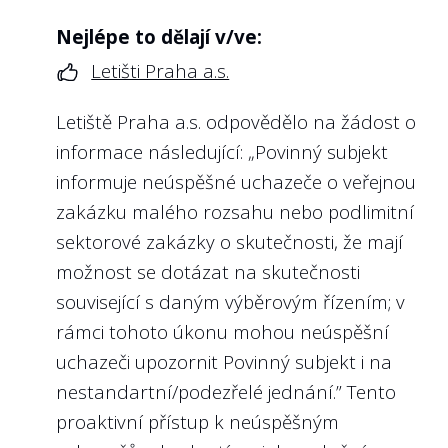
Nejlépe to dělají v/ve:
4
Jsou na webu státní firmy zveřejněny
profesní životopisy všech členů
Letišti Praha a.s.
5
Vyhodnocuje státní firma na webu nebo
kontrolního orgánu, které obsahují
ve výroční zprávě plnění plánovaných
alespoň informace o dosaženém
Letiště Praha a.s. odpovědělo na žádost o
výkonnostních kritérií (KPIs) jako tržby,
vzdělání a předchozím zaměstnání?
informace následující: „Povinný subjekt
zisk či ukazatele týkající se předmětu
podnikání státní firmy zpětně za
informuje neúspěšné uchazeče o veřejnou
Doporučení:
předcházející rok?
zakázku malého rozsahu nebo podlimitní
Stejně jako u členů představenstva by i
sektorové zakázky o skutečnosti, že mají
členové kontrolních orgánů (typicky
Doporučení:
možnost se dotázat na skutečnosti
dozorčí rady) měli mít na webu snadno
V případě, že management selhává, má
související s daným výběrovým řízením; v
dohledatelný alespoň stručný životopis.
veřejnost působit na politickou
rámci tohoto úkonu mohou neúspěšní
Předně jde o zástupce vlastníka (v
reprezentaci, aby neblahý stav napravila.
uchazeči upozornit Povinný subjekt i na
přeneseném smyslu zástupce veřejnosti),
Opačně i pro management státních firem,
nestandartní/podezřelé jednání.” Tento
kteří dohlíží na výkon funkce členů
který naplňuje stanovená KPI, je zveřejnění
proaktivní přístup k neúspěšným
managementu. Jejich profesní životopis by
dosažených hodnot obranou před