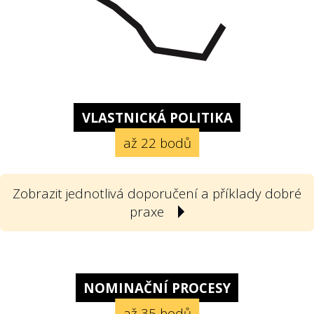
VLASTNICKÁ POLITIKA
až 22 bodů
Zobrazit jednotlivá doporučení a příklady dobré
praxe
1
Poskytla státní firma svou vlastnickou
politiku? Vlastnickou politikou
NOMINAČNÍ PROCESY
rozumíme v souladu s doporučeními
až 35 bodů