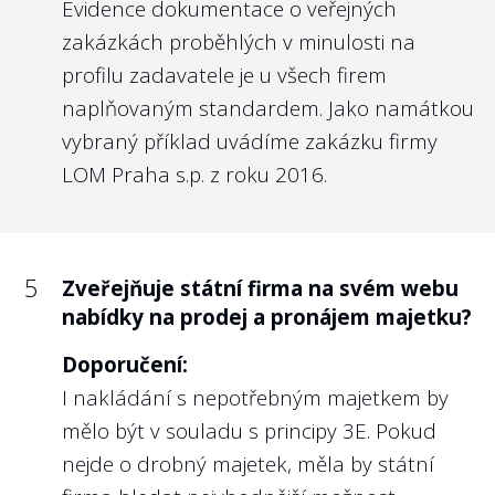
Evidence dokumentace o veřejných
na webu státní firmy svá angažmá v
jiných právnických osobách (orgány
zakázkách proběhlých v minulosti na
obchodních společností, spolků,
profilu zadavatele je u všech firem
samospráv apod.)?
naplňovaným standardem. Jako namátkou
vybraný příklad uvádíme zakázku firmy
Doporučení:
LOM Praha s.p. z roku 2016.
Zde platí obdobně doporučení k otázce č.
3. i pro členy kontrolních orgánů.
Angažmá v jiných společnostech je snadno
dohledatelné u členů představenstva i
5
Zveřejňuje státní firma na svém webu
dozorčí rady např. u soukromé banky
nabídky na prodej a pronájem majetku?
MONETA Money Bank, a.s.
Doporučení:
U státních firem podléhajících regulaci ČNB
I nakládání s nepotřebným majetkem by
jsou tyto údaje poměrně obtížně
mělo být v souladu s principy 3E. Pokud
dohledatelné, viz hodnocení Národní
nejde o drobný majetek, měla by státní
rozvojová banka, a.s., Česká exportní