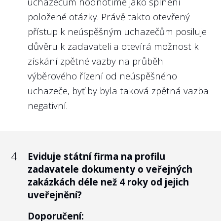
uchazečům hodnotíme jako splnění
tedy měl odpovídat důležitosti a nárokům
případným politickým tlakem nebo
položené otázky. Právě takto otevřený
na takové funkce.
odvoláním ze zástupných důvodů.
přístup k neúspěšným uchazečům posiluje
Právě u členů dozorčích rad se skloňuje
Nejlépe to dělají v/ve:
důvěru k zadavateli a otevírá možnost k
pojem „politická trafika“. Z našeho pohledu
získání zpětné vazby na průběh
Správě železnic, s.o.
není problematické napojení člena
výběrového řízení od neúspěšného
kontrolního orgánu na konkrétní politickou
uchazeče, byť by byla taková zpětná vazba
stranu. U státních firem je za výběr členů
negativní.
kontrolního výboru (mimo zástupce
zaměstnanců) zpravidla odpovědný
příslušný ministr, tudíž i členové
kontrolního orgánu nesou jistou míru
4
Eviduje státní firma na profilu
politické odpovědnosti ministra.
zadavatele dokumenty o veřejných
zakázkách déle než 4 roky od jejich
Je však zásadní, aby výběr kandidátů na
uveřejnění?
funkce, které jsou naprosto stěžejní pro
kvalitní „governance“ státní firmy,
Doporučení: