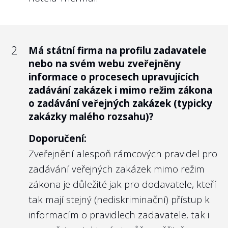
managementu, které obsahují alespoň
politiky odměňování mají jednotlivá
informace o dosaženém vzdělání a
ministerstva nastavit taková kritéria a cíle
předchozím zaměstnání?
managementu, které „by měly přispívat k
2
Má státní firma na profilu zadavatele
Doporučení:
dlouhodobé udržitelnosti dotčeného
nebo na svém webu zveřejněny
Pokud veřejnost navštíví stránky státní
subjektu a k plnění strategických cílů.
informace o procesech upravujících
firmy, měla by nabýt dojmu, že se státními
zadávání zakázek i mimo režim zákona
Zároveň by měly být kombinací
o zadávání veřejných zakázek (typicky
prostředky nakládají dostatečně
ekonomických a odborných kritérií.“
zakázky malého rozsahu)?
kompetentní lidé. Alespoň krátké CV,
Nejlépe to dělají v/ve:
případně prolink např. na profil na
Doporučení:
Vojenských lesích a statcích ČR, s.p.
LinkedInu, považujeme za naprostý
Zveřejnění alespoň rámcových pravidel pro
standard.
zadávání veřejných zakázek mimo režim
Namítne-li někdo, že jde o osobní údaje
zákona je důležité jak pro dodavatele, kteří
zmíněných osob, pak 1. toto považujeme za
tak mají stejný (nediskriminační) přístup k
2
standard i v soukromém sektoru, 2. v
Je vlastnická politika zveřejněna na
informacím o pravidlech zadavatele, tak i
webu příslušného ministerstva nebo
souladu s
nominačním zákonem
zveřejňuje