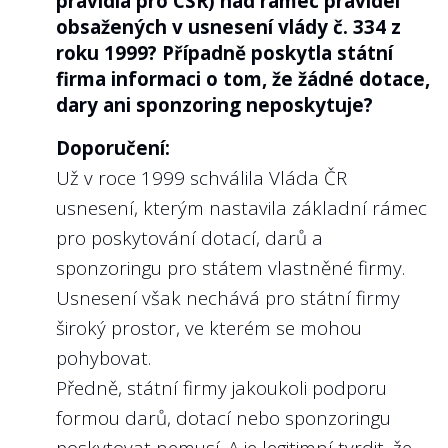
pravidla pro CSR) nad rámec pravidel
obsažených v usnesení vlády č. 334 z
státní firmy řídí i kodexem
Public Corporate
roku 1999? Případně poskytla státní
Governance Kodex des Bundes
(viz kapitola
firma informaci o tom, že žádné dotace,
7). Zde příklad
zveřejnění odměn u
dary ani sponzoring neposkytuje?
představenstva a dozorčí rady Deutsche
Bahn
.
Doporučení:
Už v roce 1999 schválila Vláda ČR
usnesení, kterým nastavila základní rámec
pro poskytování dotací, darů a
7
Poskytla státní firma informace o
sponzoringu pro státem vlastněné firmy.
odměnách jednotlivých členů
Usnesení však nechává pro státní firmy
představenstva, nebo širšího
široký prostor, ve kterém se mohou
managementu v případě státních
podniků?
pohybovat.
Předně, státní firmy jakoukoli podporu
Doporučení:
formou darů, dotací nebo sponzoringu
Platí obdobně doporučení jako k otázce č.
poskytovat nemusí. A je legitimní tvrdit, že