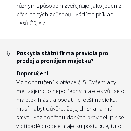
projektu Transparentní Česko.
různým způsobem zveřejňuje. Jako jeden z
Vedle toho je zde však na místě i
přehledných způsobů uvádíme příklad
soukromoprávní úprava
§ 121o odst. 4
Lesů ČR, s.p.
zákona č. 256/2004 Sb. o podnikání na
kapitálovém trhu
, který předpokládá, že
veřejně obchodovatelné obchodní
6
Poskytla státní firma pravidla pro
společnosti každoročně zveřejňují Zprávu o
prodej a pronájem majetku?
odměňování managementu i kontrolního
orgánu. Důvodem je transparentnost a
Doporučení:
nediskriminace akcionářů a potenciálních
Viz doporučení k otázce č. 5. Ovšem aby
akcionářů. Vzhledem k tomu, že u státních
měli zájemci o nepotřebný majetek vůli se o
firem je možné v přeneseném smyslu
majetek hlásit a podat nejlepší nabídku,
považovat občany ČR za akcionáře státních
musí nabýt důvěru, že jejich snaha má
firem, máme za to, že obdobně
smysl. Bez dopředu daných pravidel, jak se
transparentní co do odměňování členů
v případě prodeje majetku postupuje, tuto