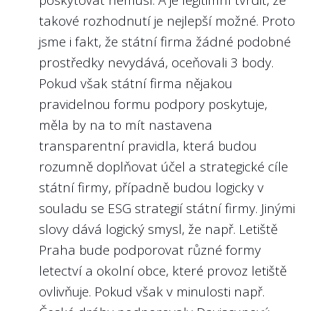
6.
takové rozhodnutí je nejlepší možné. Proto
jsme i fakt, že státní firma žádné podobné
Nejlépe to dělají v/ve:
prostředky nevydává, oceňovali 3 body.
Povodí Vltavy, s.p.
Pokud však státní firma nějakou
Povodí Vltavy
pravidelnou formu podpory poskytuje,
https://platy.hlidacstatu.cz/urednici/detail/gg4
měla by na to mít nastavena
Dovolíme si i příklad z Německa, kde se
transparentní pravidla, která budou
státní firmy řídí i kodexem
Public Corporate
rozumně doplňovat účel a strategické cíle
Governance Kodex des Bundes
(viz kapitola
státní firmy, případně budou logicky v
7). Zde příklad
zveřejnění odměn u
souladu se ESG strategií státní firmy. Jinými
představenstva a dozorčí rady Deutsche
slovy dává logický smysl, že např. Letiště
Bahn
.
Praha bude podporovat různé formy
letectví a okolní obce, které provoz letiště
ovlivňuje. Pokud však v minulosti např.