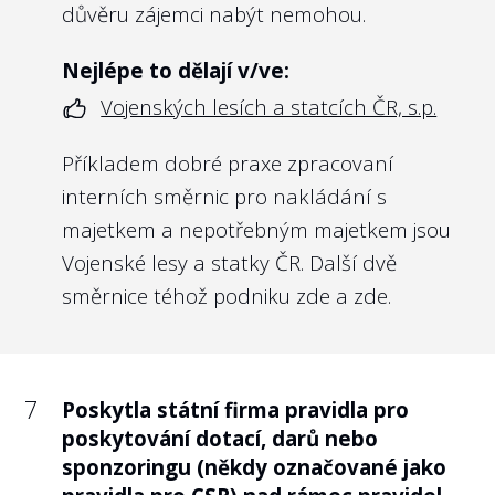
svých nejvyšších orgánů by měly být i státní
důvěru zájemci nabýt nemohou.
firmy.
Nejlépe to dělají v/ve:
Vzhledem k tomu, že u některých
Vojenských lesích a statcích ČR, s.p.
společností může stále jít o citlivou otázku,
rozhodli jsme se poskytnuté odměny
Příkladem dobré praxe zpracovaní
managementu na webu Transparentní
interních směrnic pro nakládání s
Česko nezveřejňovat, ledaže tyto odměny
majetkem a nepotřebným majetkem jsou
byly již zveřejněny např. na webu
Vojenské lesy a statky ČR. Další dvě
https://platy.hlidacstatu.cz/Urednici
.
směrnice téhož podniku
zde
a
zde
.
Nejlépe to dělají v/ve:
České poště, s.p.
7
Poskytla státní firma pravidla pro
Poskytnuté odměny managementu České
poskytování dotací, darů nebo
pošty:
https://platyuredniku.hlidacstatu.cz/Ure
sponzoringu (někdy označované jako
Dovolíme si i příklad z Německa, kde se