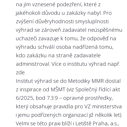
na jím vznesené podezření, které z
4
politických orgánech. Tato angažmá by měli
Jsou na webu státní firmy nebo v její
jakéhokoli důvodu u zakázky nabyl. Pro
výroční zprávě zveřejněny plány
členové managementu zveřejňovat na
zvýšení důvěryhodnosti smysluplnosti
výkonnostních kritérií (KPI - key
webu státní firmy.
výhrad se zároveň zadavatel neúspěšnému
performance indicators) jako tržby, zisk
Angažmá v jiných společnostech je snadno
či nefinanční ukazatele týkající se
uchazeči zavazuje k tomu, že odpověď na
dohledatelné u členů představenstva i
předmětu podnikání státní firmy na rok
výhradu schválí osoba nadřízená tomu,
dozorčí rady např. u soukromé banky
2024 nebo 2025?
kdo zakázku na straně zadavatele
MONETA Money Bank, a.s.
administroval. Více o institutu výhrad např.
Doporučení:
U státních firem podléhajících regulaci ČNB
zde
.
Není důvod, aby KPI managementu nebyly
jsou tyto údaje poměrně obtížně
Institut výhrad se do Metodiky MMR dostal
zveřejňovány. Veřejnost má právo vědět,
dohledatelné, viz hodnocení Národní
z inspirace od MŠMT (viz
Společný řídící akt
jaké jsou cíle managementu a jak cíle plní.
rozvojová banka, a.s., Česká exportní
6/2025
, bod 7.3.9 – opravné prostředky,
banka, a.s., Exportní garanční a pojišťovací
Nejlépe to dělají v/ve:
který obsahuje pravidla pro VZ ministerstva
společnost, a.s.
Správě železnic, s.o.
i jemu podřízených organizací již několik let).
Velmi se této praxi blíží i Letiště Praha, a.s.,