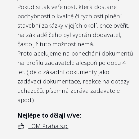
orgánů se nastavuje i pomyslní laťka pro
Pokud si tak veřejnost, která dostane
úroveň kompetencí budoucích členů
pochybnosti o kvalitě či rychlosti plnění
kontrolních orgánů vybraných budoucím
stavební zakázky v jejích okolí, chce ověřit,
ministrem. Veřejnost by tak měla mít k
na základě čeho byl vybrán dodavatel,
dispozici snadno dostupnou informaci o
často již tuto možnost nemá.
tom, kdo a s jakým profesním profilem
Proto apelujeme na ponechání dokumentů
zastupuje její zájmy při kontrole
na profilu zadavatele alespoň po dobu 4
managementu státní firmy.
let. (Jde o zásadní dokumenty jako
zadávací dokumentace, reakce na dotazy
Nejlépe to dělají v/ve:
uchazečů, písemná zpráva zadavatele
ČEPS, a.s.
apod.)
Nejlépe to dělají v/ve:
LOM Praha s.p.
5
Zveřejňují členové kontrolního orgánu