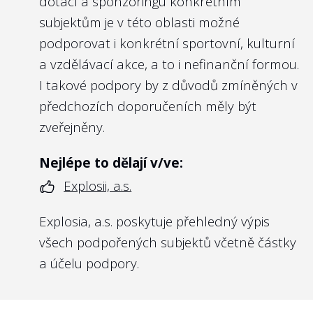
dotací a sponzoringu konkrétním
https://platy.hlidacstatu.cz/urednici/detail/gg4
subjektům je v této oblasti možné
Dovolíme si i příklad z Německa, kde se
podporovat i konkrétní sportovní, kulturní
státní firmy řídí i kodexem
Public Corporate
a vzdělávací akce, a to i nefinanční formou.
Governance Kodex des Bundes
(viz kapitola
I takové podpory by z důvodů zmíněných v
7). Zde příklad
zveřejnění odměn u
předchozích doporučeních měly být
představenstva a dozorčí rady Deutsche
zveřejněny.
Bahn
Nejlépe to dělají v/ve:
Explosii, a.s.
10
Má management státní firmy smlouvy
Explosia, a.s. poskytuje přehledný výpis
na dobu určitou?
všech podpořených subjektů včetně částky
Doporučení:
a účelu podpory.
Management se smlouvami na dobu
určitou je v pozici, kdy si je vědom toho, že