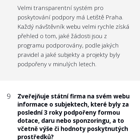
máme za to, že obdobně transparentní co
Velmi transparentní systém pro
do odměňování svých nejvyšších orgánů by
poskytování podpory má Letiště Praha.
měly být i státní firmy.
Každý návštěvník webu velmi rychle získá
přehled o tom, jaké žádosti jsou z
Nejlépe to dělají v/ve:
programu podporovány, podle jakých
Povodí Vltavy, s.p.
pravidel a jaké subjekty a projekty byly
podpořeny v minulých letech.
9
Poskytla státní firma informace o
9
Zveřejňuje státní firma na svém webu
odměnách jednotlivých členů jejího
informace o subjektech, které byly za
kontrolního orgánu (např. členů dozorčí
poslední 3 roky podpořeny formou
rady, správní rady)?
dotace, daru nebo sponzoringu, a to
Doporučení:
včetně výše či hodnoty poskytnutých
prostředků?
Kontrolní orgán je prodlouženou rukou