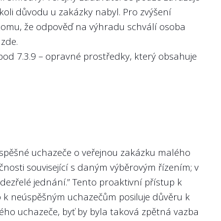
y např. u soukromé banky
MONETA Money Bank,
oli důvodu u zakázky nabyl. Pro zvýšení
tomu, že odpověď na výhradu schválí osoba
 managementu a jak cíle plní.
 hodnocení Národní rozvojová banka, a.s., Česká
.
zde
.
 bod 7.3.9 – opravné prostředky, který obsahuje
nu, které obsahují alespoň informace o
h kritérií (KPIs) jako tržby, zisk či
neúspěšné uchazeče o veřejnou zakázku malého
i mít na webu snadno dohledatelný alespoň
nosti související s daným výběrovým řízením; v
teří dohlíží na výkon funkce členů
zřelé jednání.” Tento proaktivní přístup k
funkce.
ahý stav napravila. Opačně i pro management
p k neúspěšným uchazečům posiluje důvěru k
lematické napojení člena kontrolního orgánu na
případným politickým tlakem nebo odvoláním ze
ého uchazeče, byť by byla taková zpětná vazba
tupce zaměstnanců) zpravidla odpovědný