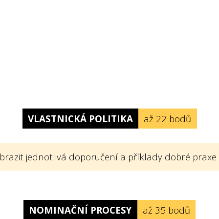
VLASTNICKÁ POLITIKA
až 22 bodů
brazit jednotlivá doporučení a příklady dobré praxe
 politiku? Vlastnickou politikou rozumíme v so
í firmy, kterými se konkrétním způsobem vymezu
NOMINAČNÍ PROCESY
až 35 bodů