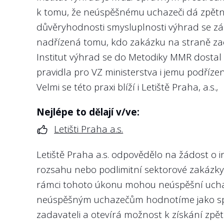
Angažmá v jiných společnostech je snadno 
k tomu, že neúspěšnému uchazeči dá zpětno
Doporučení:
a.s.
důvěryhodnosti smysluplnosti výhrad se z
Není důvod, aby KPI managementu nebyly zve
U státních firem podléhajících regulaci ČN
nadřízená tomu, kdo zakázku na straně zada
exportní banka, a.s., Exportní garanční a poj
Institut výhrad se do Metodiky MMR dostal 
Nejlépe to dělají v/ve:
pravidla pro VZ ministerstva i jemu podřízený
Správě železnic, s.o.
Velmi se této praxi blíží i Letiště Praha, a.s.,
4
Jsou na webu státní firmy zveřejněny p
Nejlépe to dělají v/ve:
dosaženém vzdělání a předchozím zamě
Letišti Praha a.s.
5
Doporučení:
Vyhodnocuje státní firma na webu nebo v
ukazatele týkající se předmětu podnikán
Letiště Praha a.s. odpovědělo na žádost o 
Stejně jako u členů představenstva by i čl
rozsahu nebo podlimitní sektorové zakázky 
stručný životopis. Předně jde o zástupce vl
Doporučení:
rámci tohoto úkonu mohou neúspěšní uchazeč
managementu. Jejich profesní životopis by 
V případě, že management selhává, má veře
neúspěšným uchazečům hodnotíme jako spln
Právě u členů dozorčích rad se skloňuje po
státních firem, který naplňuje stanovená 
zadavateli a otevírá možnost k získání zp
konkrétní politickou stranu. U státních fi
zástupných důvodů.