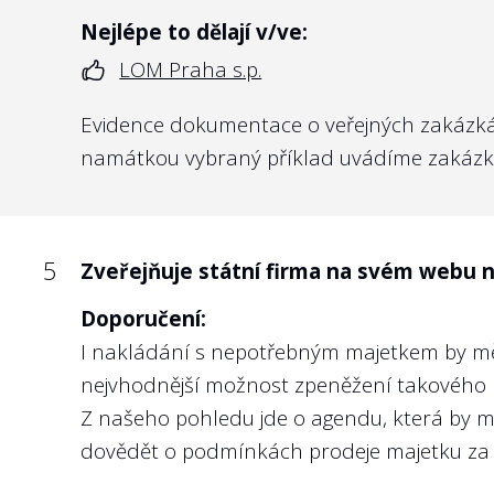
5
Zveřejňují členové kontrolního orgánu 
Nejlépe to dělají v/ve:
společností, spolků, samospráv apod.)?
LOM Praha s.p.
Doporučení:
Zde platí obdobně doporučení k otázce č. 3.
Evidence dokumentace o veřejných zakázkác
Angažmá v jiných společnostech je snadno 
namátkou vybraný příklad uvádíme zakázku
a.s.
U státních firem podléhajících regulaci ČN
exportní banka, a.s., Exportní garanční a poj
5
Zveřejňuje státní firma na svém webu 
Doporučení:
I nakládání s nepotřebným majetkem by mělo
6
Poskytla státní firma informace o plate
nejvhodnější možnost zpeněžení takového 
Doporučení:
Z našeho pohledu jde o agendu, která by m
Kromě toho, že k nároku veřejnosti na infor
dovědět o podmínkách prodeje majetku za r
judikatura soudů, změnil se již i zákon o 