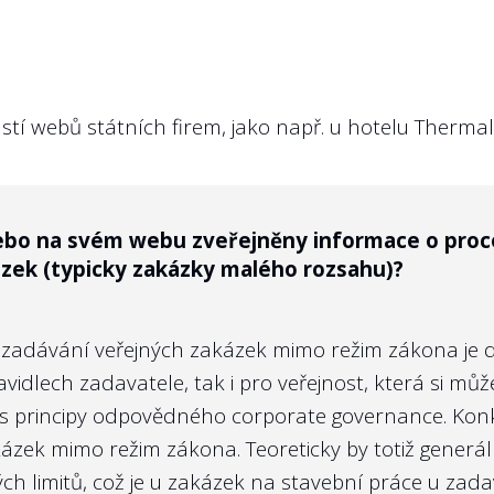
rofesní životopisy všech členů managementu, k
bu příslušného ministerstva nebo státní firmy?
stnání?
tí webů státních firem, jako např. u hotelu Thermal
né státem, a tedy lze říct, že všichni občané jsou „a
my, měla by nabýt dojmu, že se státními prostředky 
parametrech účel a cíle státních firem nezveřejňov
l na LinkedInu, považujeme za naprostý standard.
nebo na svém webu zveřejněny informace o proc
sí být ze zákona o podnikání na kapitálovém trhu 
ázek (typicky zakázky malého rozsahu)?
íněných osob, pak 1. toto považujeme za standard i
být i státní firmy vůči občanům.
ýbor pro personální nominace ve svých
zveřejněných 
zadávání veřejných zakázek mimo režim zákona je důle
idlech zadavatele, tak i pro veřejnost, která si může 
s principy odpovědného corporate governance. Konkr
ázek mimo režim zákona. Teoreticky by totiž generální
 limitů, což je u zakázek na stavební práce u zadav