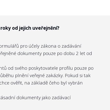
nistra.
nance“ státní firmy, reflektoval nároky na
k 1. toto považujeme za standard i v soukromém
 ve svých
zveřejněných zápisech
i právě
roky od jejich uveřejnění?
í nominace jsou však velmi kusé co do
 o konkrétním kandidátovi.
 formulářů pro účely zákona o zadávání
mpetencí budoucích členů kontrolních orgánů
veřejněné dokumenty pouze po dobu 2 let od
aci o tom, kdo a s jakým profesním profilem
mentů od svého poskytovatele profilu pouze po
průběhu plnění veřejné zakázky. Pokud si tak
, chce ověřit, na základě čeho byl vybrán
 zásadní dokumenty jako zadávací