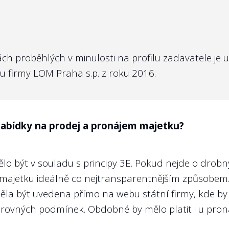
na webu státní firmy svá angažmá v jiných prá
 i pro členy kontrolních orgánů.
h proběhlých v minulosti na profilu zadavatele je
dohledatelné u členů představenstva i dozorčí rad
 firmy LOM Praha s.p. z roku 2016.
B jsou tyto údaje poměrně obtížně dohledatelné, viz
išťovací společnost, a.s.
nabídky na prodej a pronájem majetku?
 být v souladu s principy 3E. Pokud nejde o drobný
ch a odměnách jejího ředitele?
majetku ideálně co nejtransparentnějším způsobem
ěla být uvedena přímo na webu státní firmy, kde by
mace o odměnách vrcholných představitelů veřejné sp
ovných podmínek. Obdobné by mělo platit i u proná
svobodném přístupu k informacím, a to změnou
§ 8a
, 