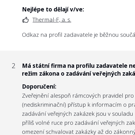
Nejlépe to dělají v/ve:
Thermal-F, a. s.
2
Jsou na webu státní firmy zveřejněny p
2
Je vlastnická politika zveřejněna na we
dosaženém vzdělání a předchozím zamě
Odkaz na profil zadavatele je běžnou součás
Doporučení:
Doporučení:
Vzhledem k tomu, že jde o firmy 100% vlastně
Pokud veřejnost navštíví stránky státní fir
rozumný důvod, proč alespoň v základních 
2
krátké CV, případně prolink např. na profi
Má státní firma na profilu zadavatele 
obchodní společnosti kotované na burze mu
režim zákona o zadávání veřejných zak
Namítne-li někdo, že jde o osobní údaje zm
akcionářům. Podobně transparentní by měly 
nominačním zákonem
zveřejňuje vládní V
Doporučení:
kandidátů.
Nejlépe to dělají v/ve:
Zveřejnění alespoň rámcových pravidel pro 
(nediskriminační) přístup k informacím o prav
Lesích České republiky, s.p.
Nejlépe to dělají v/ve:
zadávání veřejných zakázek jsou v souladu 
Národní rozvojové bance, a.s.
příliš volné ruce pro zadávání veřejných zak
omezení schvalovat zakázky až do zákonných