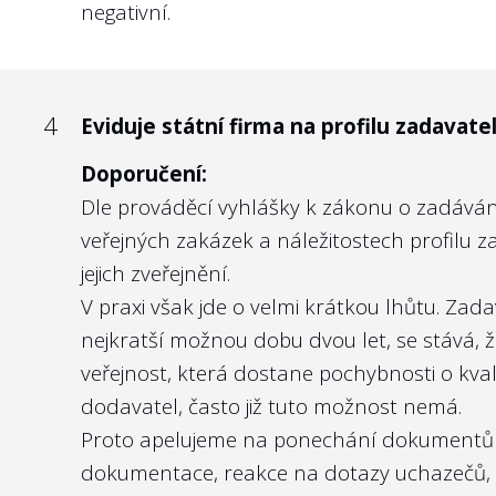
negativní.
příslušný ministr, tudíž i členové kontrolní
Je však zásadní, aby výběr kandidátů na fun
Nejlépe to dělají v/ve:
kvalitu členů kontrolního orgánu. Namítne-
Správě železnic, s.o.
sektoru, 2. v souladu s
nominačním zákon
4
Eviduje státní firma na profilu zadavat
životopisy posuzovaných kandidátů (včetně 
Doporučení:
odůvodnění, a navíc se v nich ne zcela dob
Dle prováděcí vyhlášky k zákonu o zadává
Zveřejněním životopisů členů kontrolních 
veřejných zakázek a náležitostech profilu z
vybraných budoucím ministrem. Veřejnost b
jejich zveřejnění.
zastupuje její zájmy při kontrole managemen
V praxi však jde o velmi krátkou lhůtu. Zad
Nejlépe to dělají v/ve:
nejkratší možnou dobu dvou let, se stává, ž
ČEPS, a.s.
veřejnost, která dostane pochybnosti o kvali
dodavatel, často již tuto možnost nemá.
Proto apelujeme na ponechání dokumentů na
dokumentace, reakce na dotazy uchazečů, 