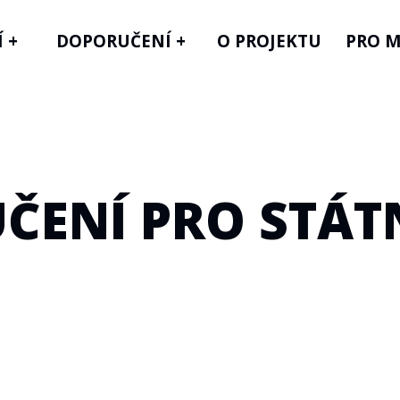
 +
DOPORUČENÍ +
O PROJEKTU
PRO M
ČENÍ PRO STÁTN