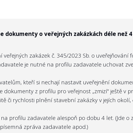
ho orgánu nesou jistou míru politické odpovědnosti mi
kce, které jsou naprosto stěžejní pro kvalitní „gover
li někdo, že jde o osobní údaje zmíněných osob, pa
em
zveřejňuje vládní Výbor pro personální nominace
ele dokumenty o veřejných zakázkách déle než 4 
členů kontrolních orgánů). Zprávy výboru pro vládn
ře vyhledává, pokud jde o nalezení zápisu z jednání
ní veřejných zakázek
č. 345/2023 Sb. o uveřejňování
orgánů se nastavuje i pomyslní laťka pro úroveň ko
adavatele
je nutné na profilu zadavatele uchovat z
y tak měla mít k dispozici snadno dostupnou inform
tu státní firmy.
avatelům, kteří si nechají nastavit uveřejnění doku
e dokumenty z profilu pro veřejnost „zmizí“ ještě v 
tě či rychlosti plnění stavební zakázky v jejích okolí
 profilu zadavatele alespoň po dobu 4 let. (Jde o
písemná zpráva zadavatele apod.)