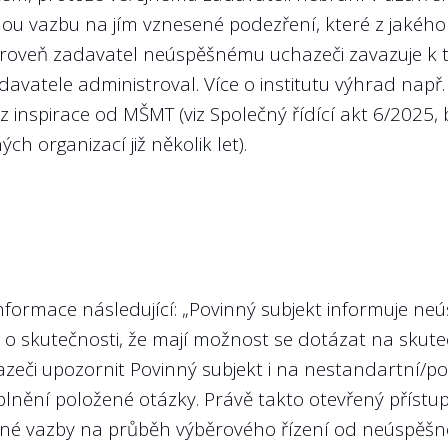
dohledatelné u členů představenstva i dozorčí rad
u vazbu na jím vznesené podezření, které z jakéhok
ároveň zadavatel neúspěšnému uchazeči zavazuje k 
řejňovány. Veřejnost má právo vědět, jaké jsou cíle
B jsou tyto údaje poměrně obtížně dohledatelné, viz
vatele administroval. Více o institutu výhrad např
išťovací společnost, a.s.
z inspirace od MŠMT (viz
Společný řídící akt 6/2025
,
ch organizací již několik let).
rofesní životopisy všech členů kontrolního orgá
stnání?
e výroční zprávě plnění plánovaných výkonnostníc
í státní firmy zpětně za předcházející rok?
informace následující: „Povinný subjekt informuje 
enové kontrolních orgánů (typicky dozorčí rady) měl
o skutečnosti, že mají možnost se dotázat na skuteč
astníka (v přeneseném smyslu zástupce veřejnosti), k
i upozornit Povinný subjekt i na nestandartní/pode
tedy měl odpovídat důležitosti a nárokům na takové 
jnost působit na politickou reprezentaci, aby nebl
ění položené otázky. Právě takto otevřený přístu
jem „politická trafika“. Z našeho pohledu není prob
KPI, je zveřejnění dosažených hodnot obranou před 
ětné vazby na průběh výběrového řízení od neúspěšn
rem je za výběr členů kontrolního výboru (mimo zás