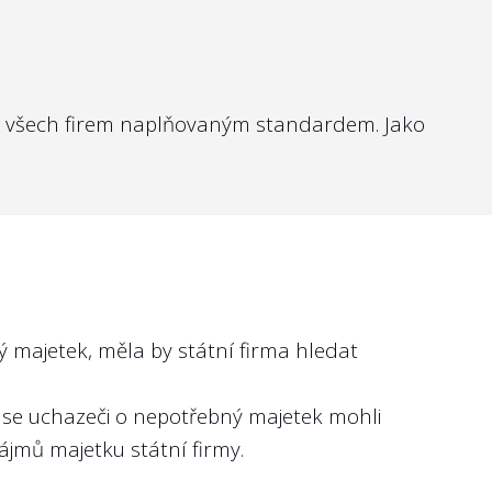
vnických osobách (orgány obchodních
 u všech firem naplňovaným standardem. Jako
y např. u soukromé banky
MONETA Money Bank,
 hodnocení Národní rozvojová banka, a.s., Česká
 majetek, měla by státní firma hledat
.
 se uchazeči o nepotřebný majetek mohli
rávy (včetně státních firem) existuje již bohatá
jmů majetku státní firmy.
která míří právě na funkce hodnocené v projektu