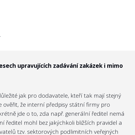
teré obsahují alespoň informace o
.
kcionáři“ státních firem, pak neexistuje
nakládají dostatečně kompetentní lidé. Alespoň
at na webových stránkách firmy. Ostatně
esech upravujících zadávání zakázek i mimo
právě takto transparentní vůči svým
 v soukromém sektoru, 2. v souladu s
zápisech
i právě životopisy posuzovaných
žité jak pro dodavatele, kteří tak mají stejný
ověřit, že interní předpisy státní firmy pro
étně jde o to, zda např. generální ředitel nemá
 ředitel mohl bez jakýchkoli bližších pravidel a
atelů tzv. sektorových podlimitních veřejných