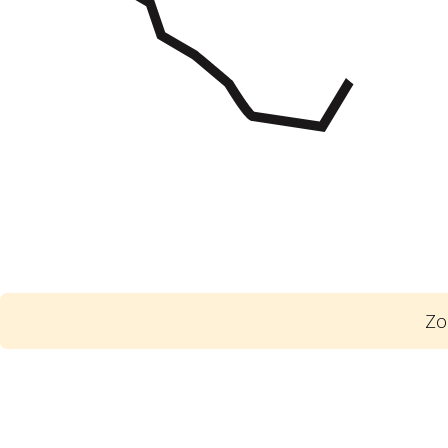
Zo
1
Poskytla státní firma svou vlastnickou
schválené státem jako vlastníkem státn