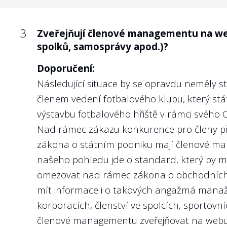
3
Poskytla státní firma konkrétní výkonnos
týkající se předmětu podnikání státní f
3
Zveřejňují členové managementu na web
spolků, samosprávy apod.)?
Doporučení:
Známé heslo říká, že „Kdo neměří, ten neří
Doporučení:
firmy? Obzvláště v situaci, kdy u státních
Následující situace by se opravdu neměly s
i různé strategické zájmy státu. Vlastník (
členem vedení fotbalového klubu, který stát
majetek spravován maximálně efektivně.
výstavbu fotbalového hřiště v rámci svého C
Nad rámec zákazu konkurence pro členy př
Nejlépe to dělají v/ve:
zákona o státním podniku
mají členové man
Českých drahách, a.s.
našeho pohledu jde o standard, který by mě
omezovat nad rámec zákona o obchodních ko
mít informace i o takových angažmá manažer
korporacích, členství ve spolcích, sportovn
4
Jsou na webu státní firmy nebo v její v
členové managementu zveřejňovat na webu 
tržby, zisk či nefinanční ukazatele týka