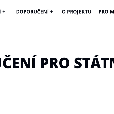
 +
DOPORUČENÍ +
O PROJEKTU
PRO M
ČENÍ PRO STÁTN