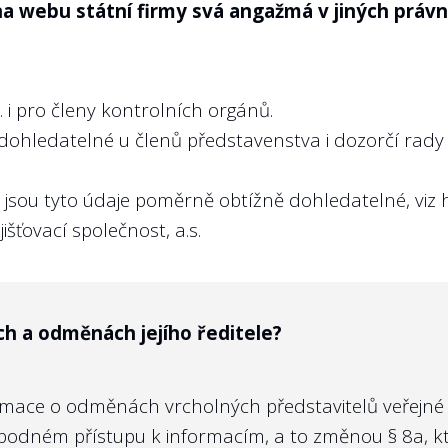
na webu státní firmy svá angažmá v jiných prá
 i pro členy kontrolních orgánů.
dohledatelné u členů představenstva i dozorčí rad
B jsou tyto údaje poměrně obtížně dohledatelné, viz
išťovací společnost, a.s.
ch a odměnách jejího ředitele?
mace o odměnách vrcholných představitelů veřejné sp
svobodném přístupu k informacím, a to změnou
§ 8a
, 