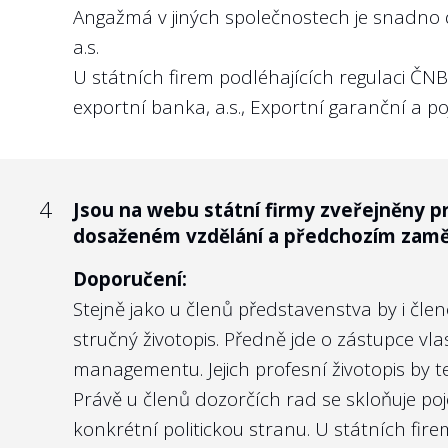
Angažmá v jiných společnostech je snadno 
Doporučení:
a.s.
Není důvod, aby KPI managementu nebyly zve
U státních firem podléhajících regulaci ČN
exportní banka, a.s., Exportní garanční a poj
Nejlépe to dělají v/ve:
Správě železnic, s.o.
4
Jsou na webu státní firmy zveřejněny p
dosaženém vzdělání a předchozím zamě
5
Doporučení:
Vyhodnocuje státní firma na webu nebo v
ukazatele týkající se předmětu podnikán
Stejně jako u členů představenstva by i čl
stručný životopis. Předně jde o zástupce vl
Doporučení:
managementu. Jejich profesní životopis by 
V případě, že management selhává, má veře
Právě u členů dozorčích rad se skloňuje po
státních firem, který naplňuje stanovená 
konkrétní politickou stranu. U státních fi
zástupných důvodů.