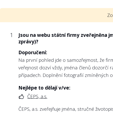
střednědobé cíle, které má management
podnikatelská strategie).
Zo
Doporučení:
Veřejnost by neměla mít pochybnosti o tom, 
jsou firmě, resp. jejímu managementu stano
1
Jsou na webu státní firmy zveřejněna j
Např. u státních podniků takovou strategii 
zprávy)?
o státním podniku.
Doporučení:
Kromě toho existenci vlastnické politiky u k
Na první pohled jde o samozřejmost, že fir
kterým vláda přijala Zásady odměňování v
veřejnost dozví vždy, jména členů dozorčí ra
státu včetně státních podniků a jiných stá
případech. Doplnění fotografií zmíněných
pro účely nastavení politiky odměňování maj
dlouhodobé udržitelnosti dotčeného subjekt
Nejlépe to dělají v/ve:
ČEPS, a.s.
Nejlépe to dělají v/ve:
Vojenských lesích a statcích ČR, s.p.
ČEPS, a.s. zveřejňuje jména, stručné životop