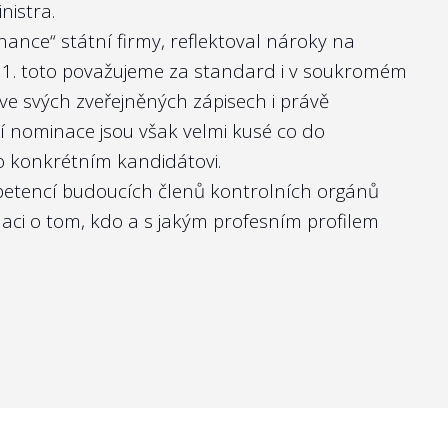
nistra.
nance“ státní firmy, reflektoval nároky na
k 1. toto považujeme za standard i v soukromém
 ve svých
zveřejněných zápisech
i právě
í nominace jsou však velmi kusé co do
 o konkrétním kandidátovi.
mpetencí budoucích členů kontrolních orgánů
aci o tom, kdo a s jakým profesním profilem