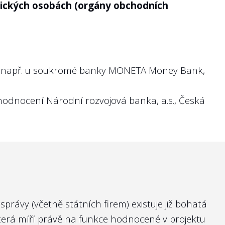
vnických osobách (orgány obchodních
y např. u soukromé banky
MONETA Money Bank,
 hodnocení Národní rozvojová banka, a.s., Česká
rávy (včetně státních firem) existuje již bohatá
která míří právě na funkce hodnocené v projektu