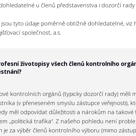
dohledatelné u členů představenstva i dozorčí rad
řejňovány. Veřejnost má právo vědět, jaké jsou cíle
B jsou tyto údaje poměrně obtížně dohledatelné, viz
išťovací společnost, a.s.
rofesní životopisy všech členů kontrolního orgá
stnání?
e výroční zprávě plnění plánovaných výkonnostníc
í státní firmy zpětně za předcházející rok?
enové kontrolních orgánů (typicky dozorčí rady) měl
astníka (v přeneseném smyslu zástupce veřejnosti), k
tedy měl odpovídat důležitosti a nárokům na takové 
jnost působit na politickou reprezentaci, aby nebl
jem „politická trafika“. Z našeho pohledu není prob
KPI, je zveřejnění dosažených hodnot obranou před 
rem je za výběr členů kontrolního výboru (mimo zás