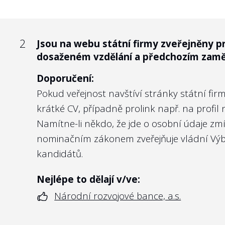
2
Jsou na webu státní firmy zveřejněny p
2
Je vlastnická politika zveřejněna na we
dosaženém vzdělání a předchozím zamě
Doporučení:
Doporučení:
Vzhledem k tomu, že jde o firmy 100% vlastně
Pokud veřejnost navštíví stránky státní fir
rozumný důvod, proč alespoň v základních 
krátké CV, případně prolink např. na profi
obchodní společnosti kotované na burze mu
Namítne-li někdo, že jde o osobní údaje zm
akcionářům. Podobně transparentní by měly 
nominačním zákonem
zveřejňuje vládní V
kandidátů.
Nejlépe to dělají v/ve:
Lesích České republiky, s.p.
Nejlépe to dělají v/ve:
Národní rozvojové bance, a.s.