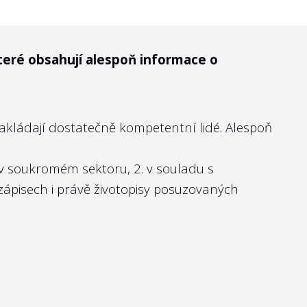
teré obsahují alespoň informace o
kcionáři“ státních firem, pak neexistuje
nakládají dostatečně kompetentní lidé. Alespoň
at na webových stránkách firmy. Ostatně
právě takto transparentní vůči svým
 v soukromém sektoru, 2. v souladu s
zápisech
i právě životopisy posuzovaných