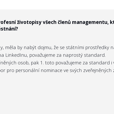
rofesní životopisy všech členů managementu, k
bu příslušného ministerstva nebo státní firmy?
stnání?
né státem, a tedy lze říct, že všichni občané jsou „a
my, měla by nabýt dojmu, že se státními prostředky 
parametrech účel a cíle státních firem nezveřejňov
l na LinkedInu, považujeme za naprostý standard.
sí být ze zákona o podnikání na kapitálovém trhu 
íněných osob, pak 1. toto považujeme za standard i
být i státní firmy vůči občanům.
ýbor pro personální nominace ve svých
zveřejněných 