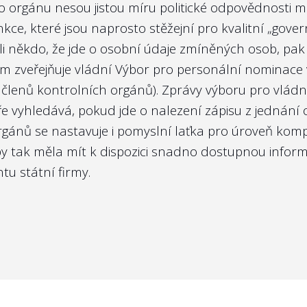
ho orgánu nesou jistou míru politické odpovědnosti mi
kce, které jsou naprosto stěžejní pro kvalitní „gover
li někdo, že jde o osobní údaje zmíněných osob, pa
em
zveřejňuje vládní Výbor pro personální nominace
členů kontrolních orgánů). Zprávy výboru pro vládn
ře vyhledává, pokud jde o nalezení zápisu z jednání
orgánů se nastavuje i pomyslní laťka pro úroveň ko
y tak měla mít k dispozici snadno dostupnou inform
tu státní firmy.