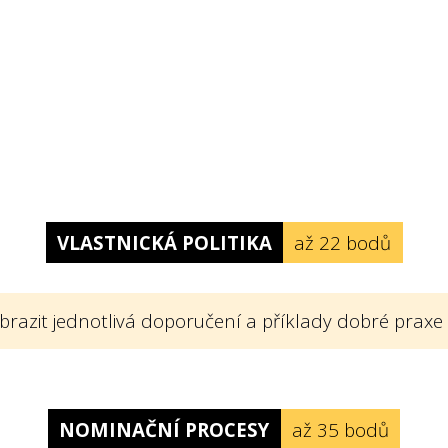
VLASTNICKÁ POLITIKA
až 22 bodů
brazit jednotlivá doporučení a příklady dobré praxe
 politiku? Vlastnickou politikou rozumíme v so
í firmy, kterými se konkrétním způsobem vymezu
NOMINAČNÍ PROCESY
až 35 bodů