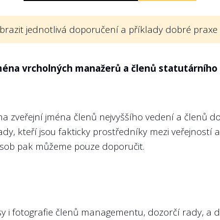
 sledovat (takové dokumenty se mohou nazývat
brazit jednotlivá doporučení a příklady dobré praxe
proč a za jakým účelem stát danou firmu vlastní. Zá
veny, aby si veřejnost mohla zhodnotit, zda daná fi
ména vrcholných manažerů a členů statutárního
musí schválit přímo dozorčí rada podniku, a to na zá
aždé státní firmy předpokládá i vláda, což vychází na
ma zveřejní jména členů nejvyššího vedení a členů d
edoucích zaměstnanců a členů orgánů ovládaných o
dy, kteří jsou fakticky prostředníky mezi veřejností a
tních organizací zřízených zákonem nebo ministerstve
 osob pak můžeme pouze doporučit.
í jednotlivá ministerstva nastavit taková kritéria a 
u a k plnění strategických cílů. Zároveň by měly bý
isy i fotografie členů managementu, dozorčí rady, a 