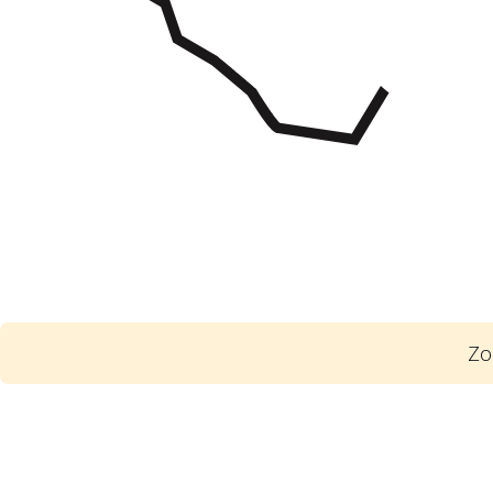
Zo
1
Poskytla státní firma svou vlastnickou
schválené státem jako vlastníkem státn