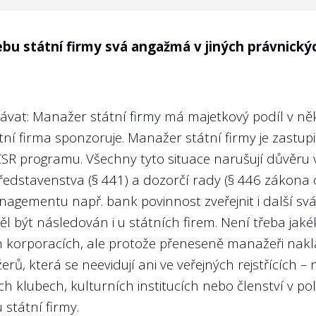
tní kritéria (KPI - key performance indicators) 
irmy na rok 2024 nebo 2025 či víceleté období?
u státní firmy svá angažmá v jiných právnický
dí“. Jak jinak než stanovením konkrétních ročních c
 firem nebývá zisk zdaleka jediným ukazatelem výkon
távat: Manažer státní firmy má majetkový podíl v ně
stát) musí managementům státních firem dávat konkrét
ní firma sponzoruje. Manažer státní firmy je zastup
SR programu. Všechny tyto situace narušují důvěru veř
edstavenstva (§ 441) a dozorčí rady (§ 446 zákona
agementu např. bank povinnost zveřejnit i další sv
l být následován i u státních firem. Není třeba jak
rporacích, ale protože přeneseně manažeři nakláda
ů, která se neevidují ani ve veřejných rejstřících –
ích klubech, kulturních institucích nebo členství v p
ýroční zprávě zveřejněny plány výkonnostních kri
státní firmy.
jící se předmětu podnikání státní firmy na rok 2