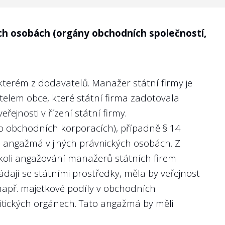
jako tržby, zisk či nefinanční ukazatele
ch osobách (orgány obchodních společností,
ílů lze hodnotit výkon managementu státní
nosti managementu, protože státní firmy naplňují
kterém z dodavatelů. Manažer státní firmy je
ní, měřitelné a ambiciózní cíle, aby byl veřejný
itelem obce, které státní firma zadotovala
ejnosti v řízení státní firmy.
 o obchodních korporacích), případně
§ 14
á angažmá v jiných právnických osobách. Z
ékoli angažování manažerů státních firem
jí se státními prostředky, měla by veřejnost
 např. majetkové podíly v obchodních
olitických orgánech. Tato angažmá by měli
térií (KPI - key performance indicators) jako
024 nebo 2025?