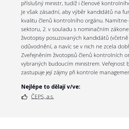
příslušný ministr, tudíž i členové kontrolní
Je však zásadní, aby výběr kandidátů na fun
Nejlépe to dělají v/ve:
kvalitu členů kontrolního orgánu. Namítne-
Správě železnic, s.o.
sektoru, 2. v souladu s
nominačním zákon
životopisy posuzovaných kandidátů (včetně 
odůvodnění, a navíc se v nich ne zcela dob
Zveřejněním životopisů členů kontrolních 
vybraných budoucím ministrem. Veřejnost b
zastupuje její zájmy při kontrole managemen
Nejlépe to dělají v/ve:
ČEPS, a.s.