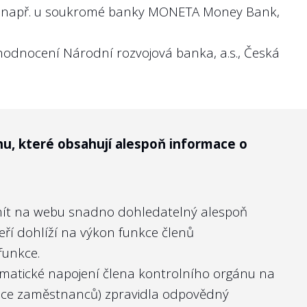
y např. u soukromé banky
MONETA Money Bank,
 managementu a jak cíle plní.
 hodnocení Národní rozvojová banka, a.s., Česká
nu, které obsahují alespoň informace o
h kritérií (KPIs) jako tržby, zisk či
i mít na webu snadno dohledatelný alespoň
teří dohlíží na výkon funkce členů
funkce.
ahý stav napravila. Opačně i pro management
lematické napojení člena kontrolního orgánu na
případným politickým tlakem nebo odvoláním ze
tupce zaměstnanců) zpravidla odpovědný