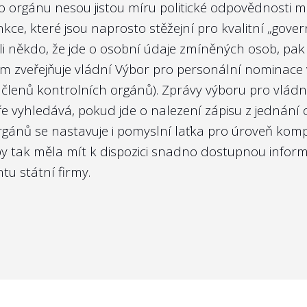
ho orgánu nesou jistou míru politické odpovědnosti mi
kce, které jsou naprosto stěžejní pro kvalitní „gover
li někdo, že jde o osobní údaje zmíněných osob, pa
em
zveřejňuje vládní Výbor pro personální nominace
členů kontrolních orgánů). Zprávy výboru pro vládn
ře vyhledává, pokud jde o nalezení zápisu z jednání
orgánů se nastavuje i pomyslní laťka pro úroveň ko
y tak měla mít k dispozici snadno dostupnou inform
tu státní firmy.