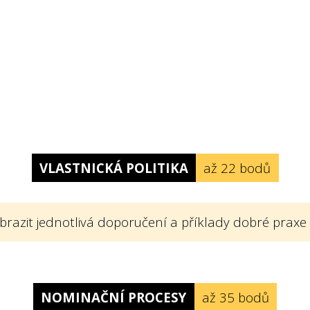
VLASTNICKÁ POLITIKA
až 22 bodů
brazit jednotlivá doporučení a příklady dobré praxe
 politiku? Vlastnickou politikou rozumíme v so
í firmy, kterými se konkrétním způsobem vymezu
NOMINAČNÍ PROCESY
až 35 bodů