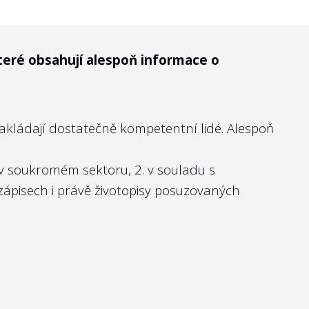
teré obsahují alespoň informace o
kcionáři“ státních firem, pak neexistuje
nakládají dostatečně kompetentní lidé. Alespoň
at na webových stránkách firmy. Ostatně
právě takto transparentní vůči svým
 v soukromém sektoru, 2. v souladu s
zápisech
i právě životopisy posuzovaných