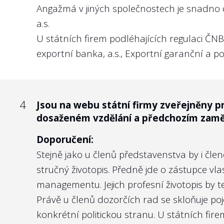
Angažmá v jiných společnostech je snadno 
Doporučení:
a.s.
Není důvod, aby KPI managementu nebyly zve
U státních firem podléhajících regulaci ČN
exportní banka, a.s., Exportní garanční a poj
Nejlépe to dělají v/ve:
Správě železnic, s.o.
4
Jsou na webu státní firmy zveřejněny p
dosaženém vzdělání a předchozím zamě
5
Doporučení:
Vyhodnocuje státní firma na webu nebo v
ukazatele týkající se předmětu podnikán
Stejně jako u členů představenstva by i čl
stručný životopis. Předně jde o zástupce vl
Doporučení:
managementu. Jejich profesní životopis by 
V případě, že management selhává, má veře
Právě u členů dozorčích rad se skloňuje po
státních firem, který naplňuje stanovená 
konkrétní politickou stranu. U státních fi
zástupných důvodů.