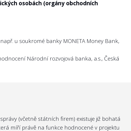
vnických osobách (orgány obchodních
y např. u soukromé banky
MONETA Money Bank,
 hodnocení Národní rozvojová banka, a.s., Česká
rávy (včetně státních firem) existuje již bohatá
která míří právě na funkce hodnocené v projektu