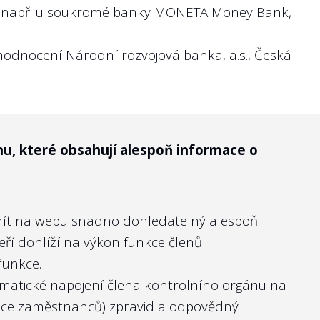
y např. u soukromé banky
MONETA Money Bank,
 managementu a jak cíle plní.
 hodnocení Národní rozvojová banka, a.s., Česká
nu, které obsahují alespoň informace o
h kritérií (KPIs) jako tržby, zisk či
i mít na webu snadno dohledatelný alespoň
teří dohlíží na výkon funkce členů
funkce.
ahý stav napravila. Opačně i pro management
lematické napojení člena kontrolního orgánu na
případným politickým tlakem nebo odvoláním ze
tupce zaměstnanců) zpravidla odpovědný