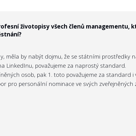
rofesní životopisy všech členů managementu, k
bu příslušného ministerstva nebo státní firmy?
stnání?
né státem, a tedy lze říct, že všichni občané jsou „a
my, měla by nabýt dojmu, že se státními prostředky 
parametrech účel a cíle státních firem nezveřejňov
l na LinkedInu, považujeme za naprostý standard.
sí být ze zákona o podnikání na kapitálovém trhu 
íněných osob, pak 1. toto považujeme za standard i
být i státní firmy vůči občanům.
ýbor pro personální nominace ve svých
zveřejněných 