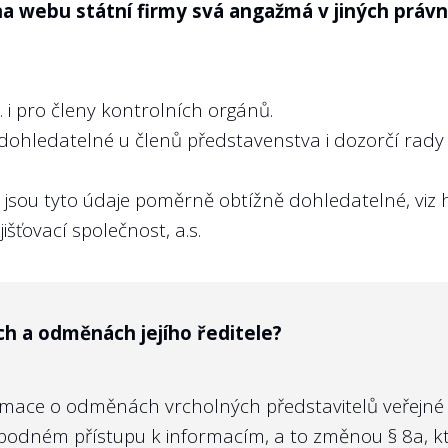
na webu státní firmy svá angažmá v jiných prá
 i pro členy kontrolních orgánů.
dohledatelné u členů představenstva i dozorčí rad
B jsou tyto údaje poměrně obtížně dohledatelné, viz
išťovací společnost, a.s.
ch a odměnách jejího ředitele?
mace o odměnách vrcholných představitelů veřejné sp
svobodném přístupu k informacím, a to změnou
§ 8a
, 