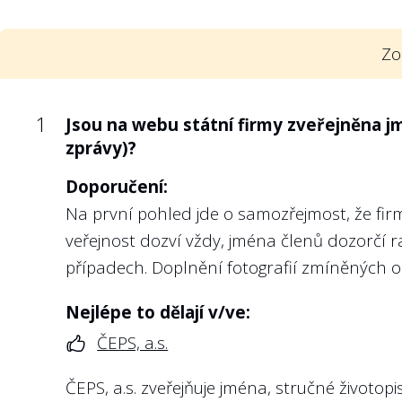
střednědobé cíle, které má management
podnikatelská strategie).
Zo
Doporučení:
Veřejnost by neměla mít pochybnosti o tom, 
jsou firmě, resp. jejímu managementu stano
1
Jsou na webu státní firmy zveřejněna j
Např. u státních podniků takovou strategii 
zprávy)?
o státním podniku.
Doporučení:
Kromě toho existenci vlastnické politiky u k
Na první pohled jde o samozřejmost, že fir
kterým vláda přijala Zásady odměňování v
veřejnost dozví vždy, jména členů dozorčí ra
státu včetně státních podniků a jiných stá
případech. Doplnění fotografií zmíněných
pro účely nastavení politiky odměňování maj
dlouhodobé udržitelnosti dotčeného subjekt
Nejlépe to dělají v/ve:
ČEPS, a.s.
Nejlépe to dělají v/ve:
Vojenských lesích a statcích ČR, s.p.
ČEPS, a.s. zveřejňuje jména, stručné životop