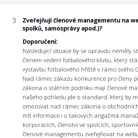
3
Poskytla státní firma konkrétní výkonnos
týkající se předmětu podnikání státní f
3
Zveřejňují členové managementu na web
spolků, samosprávy apod.)?
Doporučení:
Známé heslo říká, že „Kdo neměří, ten neří
Doporučení:
firmy? Obzvláště v situaci, kdy u státních
Následující situace by se opravdu neměly s
i různé strategické zájmy státu. Vlastník (
členem vedení fotbalového klubu, který stát
majetek spravován maximálně efektivně.
výstavbu fotbalového hřiště v rámci svého C
Nad rámec zákazu konkurence pro členy př
Nejlépe to dělají v/ve:
zákona o státním podniku
mají členové man
Českých drahách, a.s.
našeho pohledu jde o standard, který by mě
omezovat nad rámec zákona o obchodních ko
mít informace i o takových angažmá manažer
korporacích, členství ve spolcích, sportovn
4
Jsou na webu státní firmy nebo v její v
členové managementu zveřejňovat na webu 
tržby, zisk či nefinanční ukazatele týka