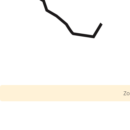
Zo
1
Poskytla státní firma svou vlastnickou
schválené státem jako vlastníkem státn