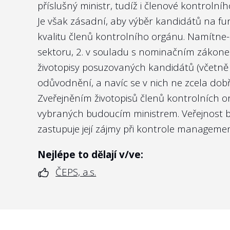
příslušný ministr, tudíž i členové kontrolní
Je však zásadní, aby výběr kandidátů na fun
Nejlépe to dělají v/ve:
kvalitu členů kontrolního orgánu. Namítne-
Správě železnic, s.o.
sektoru, 2. v souladu s
nominačním zákon
životopisy posuzovaných kandidátů (včetně 
odůvodnění, a navíc se v nich ne zcela dob
Zveřejněním životopisů členů kontrolních 
vybraných budoucím ministrem. Veřejnost b
zastupuje její zájmy při kontrole managemen
Nejlépe to dělají v/ve:
ČEPS, a.s.