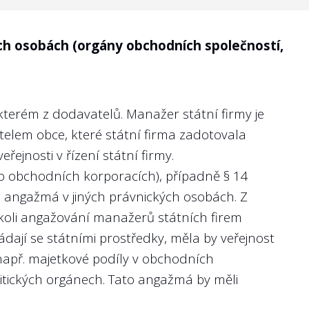
jako tržby, zisk či nefinanční ukazatele
ch osobách (orgány obchodních společností,
ílů lze hodnotit výkon managementu státní
nosti managementu, protože státní firmy naplňují
kterém z dodavatelů. Manažer státní firmy je
ní, měřitelné a ambiciózní cíle, aby byl veřejný
itelem obce, které státní firma zadotovala
ejnosti v řízení státní firmy.
 o obchodních korporacích), případně
§ 14
á angažmá v jiných právnických osobách. Z
ékoli angažování manažerů státních firem
jí se státními prostředky, měla by veřejnost
 např. majetkové podíly v obchodních
olitických orgánech. Tato angažmá by měli
térií (KPI - key performance indicators) jako
024 nebo 2025?