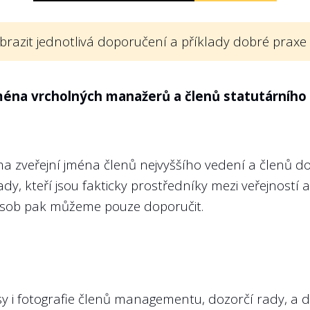
 sledovat (takové dokumenty se mohou nazývat
brazit jednotlivá doporučení a příklady dobré praxe
proč a za jakým účelem stát danou firmu vlastní. Zá
veny, aby si veřejnost mohla zhodnotit, zda daná fi
ména vrcholných manažerů a členů statutárního
musí schválit přímo dozorčí rada podniku, a to na zá
aždé státní firmy předpokládá i vláda, což vychází na
ma zveřejní jména členů nejvyššího vedení a členů d
edoucích zaměstnanců a členů orgánů ovládaných o
dy, kteří jsou fakticky prostředníky mezi veřejností a
tních organizací zřízených zákonem nebo ministerstve
 osob pak můžeme pouze doporučit.
í jednotlivá ministerstva nastavit taková kritéria a 
u a k plnění strategických cílů. Zároveň by měly bý
isy i fotografie členů managementu, dozorčí rady, a 