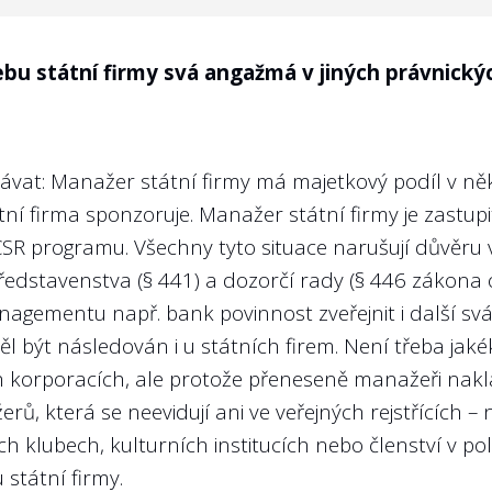
tní kritéria (KPI - key performance indicators) 
irmy na rok 2024 nebo 2025 či víceleté období?
u státní firmy svá angažmá v jiných právnický
dí“. Jak jinak než stanovením konkrétních ročních c
 firem nebývá zisk zdaleka jediným ukazatelem výkon
távat: Manažer státní firmy má majetkový podíl v ně
stát) musí managementům státních firem dávat konkrét
ní firma sponzoruje. Manažer státní firmy je zastup
SR programu. Všechny tyto situace narušují důvěru veř
edstavenstva (§ 441) a dozorčí rady (§ 446 zákona
agementu např. bank povinnost zveřejnit i další sv
l být následován i u státních firem. Není třeba jak
rporacích, ale protože přeneseně manažeři nakláda
ů, která se neevidují ani ve veřejných rejstřících –
ích klubech, kulturních institucích nebo členství v p
ýroční zprávě zveřejněny plány výkonnostních kri
státní firmy.
jící se předmětu podnikání státní firmy na rok 2