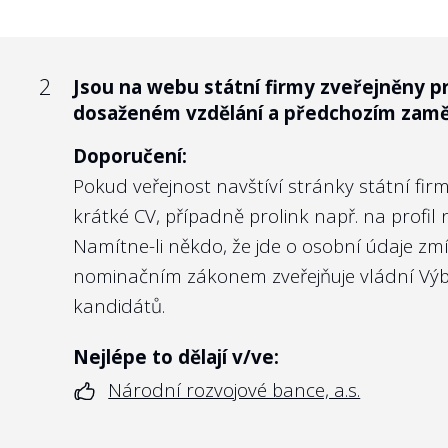
2
Jsou na webu státní firmy zveřejněny p
2
Je vlastnická politika zveřejněna na we
dosaženém vzdělání a předchozím zamě
Doporučení:
Doporučení:
Vzhledem k tomu, že jde o firmy 100% vlastně
Pokud veřejnost navštíví stránky státní fir
rozumný důvod, proč alespoň v základních 
krátké CV, případně prolink např. na profi
obchodní společnosti kotované na burze mu
Namítne-li někdo, že jde o osobní údaje zm
akcionářům. Podobně transparentní by měly 
nominačním zákonem
zveřejňuje vládní V
kandidátů.
Nejlépe to dělají v/ve:
Lesích České republiky, s.p.
Nejlépe to dělají v/ve:
Národní rozvojové bance, a.s.