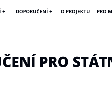
 +
DOPORUČENÍ +
O PROJEKTU
PRO M
ČENÍ PRO STÁTN