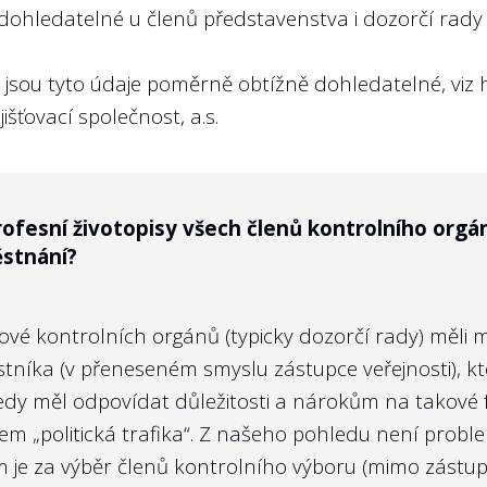
dohledatelné u členů představenstva i dozorčí rad
řejňovány. Veřejnost má právo vědět, jaké jsou cíle
B jsou tyto údaje poměrně obtížně dohledatelné, viz
išťovací společnost, a.s.
rofesní životopisy všech členů kontrolního orgá
stnání?
e výroční zprávě plnění plánovaných výkonnostníc
í státní firmy zpětně za předcházející rok?
enové kontrolních orgánů (typicky dozorčí rady) měl
astníka (v přeneseném smyslu zástupce veřejnosti), k
tedy měl odpovídat důležitosti a nárokům na takové 
jnost působit na politickou reprezentaci, aby nebl
jem „politická trafika“. Z našeho pohledu není prob
KPI, je zveřejnění dosažených hodnot obranou před 
rem je za výběr členů kontrolního výboru (mimo zás