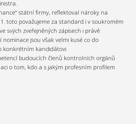
nistra.
nance“ státní firmy, reflektoval nároky na
k 1. toto považujeme za standard i v soukromém
 ve svých
zveřejněných zápisech
i právě
í nominace jsou však velmi kusé co do
 o konkrétním kandidátovi.
mpetencí budoucích členů kontrolních orgánů
aci o tom, kdo a s jakým profesním profilem