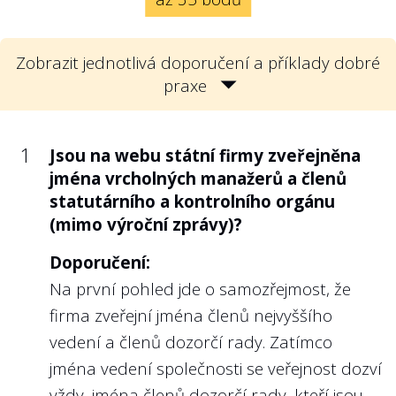
OECD dokumenty schválené státem
jako vlastníkem státní firmy, kterými se
konkrétním způsobem vymezuje účel
Zobrazit jednotlivá doporučení a příklady dobré
státní firmy a strategické střednědobé
praxe
cíle, které má management sledovat
(takové dokumenty se mohou nazývat
např. strategie rozvoje státní firmy
1
Jsou na webu státní firmy zveřejněna
nebo podnikatelská strategie).
jména vrcholných manažerů a členů
statutárního a kontrolního orgánu
Doporučení:
(mimo výroční zprávy)?
Veřejnost by neměla mít pochybnosti o
tom, proč a za jakým účelem stát danou
Doporučení:
firmu vlastní. Zároveň by mělo být jasné,
Na první pohled jde o samozřejmost, že
jaké konkrétní cíle jsou firmě, resp. jejímu
firma zveřejní jména členů nejvyššího
managementu stanoveny, aby si veřejnost
vedení a členů dozorčí rady. Zatímco
mohla zhodnotit, zda daná firma funguje
jména vedení společnosti se veřejnost dozví
dobře, nebo špatně.
vždy, jména členů dozorčí rady, kteří jsou