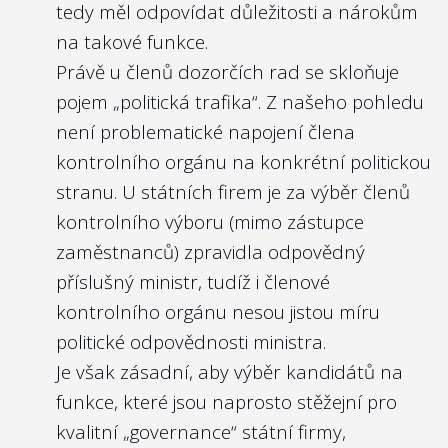
tedy měl odpovídat důležitosti a nárokům
případným politickým tlakem nebo
na takové funkce.
odvoláním ze zástupných důvodů.
Právě u členů dozorčích rad se skloňuje
Nejlépe to dělají v/ve:
pojem „politická trafika“. Z našeho pohledu
Správě železnic, s.o.
není problematické napojení člena
kontrolního orgánu na konkrétní politickou
stranu. U státních firem je za výběr členů
kontrolního výboru (mimo zástupce
zaměstnanců) zpravidla odpovědný
příslušný ministr, tudíž i členové
kontrolního orgánu nesou jistou míru
politické odpovědnosti ministra.
Je však zásadní, aby výběr kandidátů na
funkce, které jsou naprosto stěžejní pro
kvalitní „governance“ státní firmy,