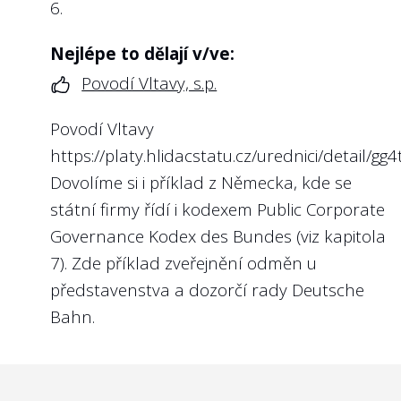
6.
Nejlépe to dělají v/ve:
Povodí Vltavy, s.p.
Povodí Vltavy
https://platy.hlidacstatu.cz/urednici/detail/gg4
Dovolíme si i příklad z Německa, kde se
státní firmy řídí i kodexem
Public Corporate
Governance Kodex des Bundes
(viz kapitola
7). Zde příklad
zveřejnění odměn u
představenstva a dozorčí rady Deutsche
Bahn
.