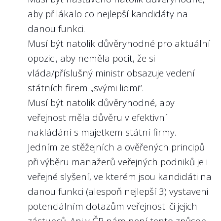
aby přilákalo co nejlepší kandidáty na
danou funkci.
Musí být natolik důvěryhodné pro aktuální
opozici, aby neměla pocit, že si
vláda/příslušný ministr obsazuje vedení
státních firem „svými lidmi“.
Musí být natolik důvěryhodné, aby
veřejnost měla důvěru v efektivní
nakládání s majetkem státní firmy.
Jedním ze stěžejních a ověřených principů
při výběru manažerů veřejných podniků je i
veřejné slyšení, ve kterém jsou kandidáti na
danou funkci (alespoň nejlepší 3) vystaveni
potenciálním dotazům veřejnosti či jejich
zástupců. Ani v ČR nám není tento způsob