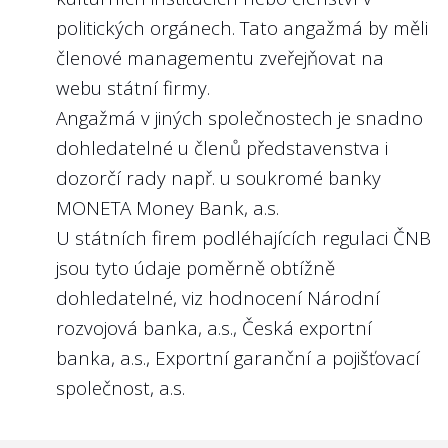
4
politických orgánech. Tato angažmá by měli
Jsou na webu státní firmy nebo v její
výroční zprávě zveřejněny plány
členové managementu zveřejňovat na
výkonnostních kritérií (KPI - key
webu státní firmy.
performance indicators) jako tržby, zisk
Angažmá v jiných společnostech je snadno
či nefinanční ukazatele týkající se
dohledatelné u členů představenstva i
předmětu podnikání státní firmy na rok
dozorčí rady např. u soukromé banky
2024 nebo 2025?
MONETA Money Bank, a.s.
Doporučení:
U státních firem podléhajících regulaci ČNB
Není důvod, aby KPI managementu nebyly
jsou tyto údaje poměrně obtížně
zveřejňovány. Veřejnost má právo vědět,
dohledatelné, viz hodnocení Národní
jaké jsou cíle managementu a jak cíle plní.
rozvojová banka, a.s., Česká exportní
banka, a.s., Exportní garanční a pojišťovací
Nejlépe to dělají v/ve:
společnost, a.s.
Správě železnic, s.o.