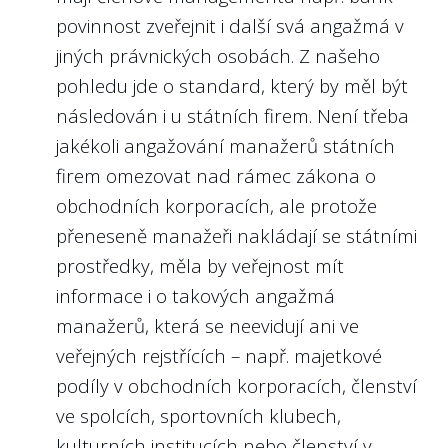
povinnost zveřejnit i další svá angažmá v
výkon managementu státní firmy?
jiných právnických osobách. Z našeho
Obzvláště v situaci, kdy u státních firem
pohledu jde o standard, který by měl být
nebývá zisk zdaleka jediným ukazatelem
následován i u státních firem. Není třeba
výkonnosti managementu, protože státní
jakékoli angažování manažerů státních
firmy naplňují i různé strategické zájmy
firem omezovat nad rámec zákona o
státu. Vlastník (stát) musí managementům
obchodních korporacích, ale protože
státních firem dávat konkrétní, měřitelné a
přeneseně manažeři nakládají se státními
ambiciózní cíle, aby byl veřejný majetek
prostředky, měla by veřejnost mít
spravován maximálně efektivně.
informace i o takových angažmá
Nejlépe to dělají v/ve:
manažerů, která se neevidují ani ve
Českých drahách, a.s.
veřejných rejstřících – např. majetkové
podíly v obchodních korporacích, členství
ve spolcích, sportovních klubech,
kulturních institucích nebo členství v