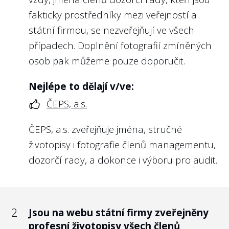
Např. u státních podniků takovou strategii
fakticky prostředníky mezi veřejností a
musí schválit přímo dozorčí rada podniku,
státní firmou, se nezveřejňují ve všech
a to na základě § 13 odst. 1 písm. a)
případech. Doplnění fotografií zmíněných
zákona č. 77/1997 Sb. o státním podniku.
osob pak můžeme pouze doporučit.
Kromě toho existenci vlastnické politiky u
Nejlépe to dělají v/ve:
každé státní firmy předpokládá i vláda, což
ČEPS, a.s.
vychází např. z
nařízení vlády ze dne 12.
12. 2018 č. 835
, kterým vláda přijala Zásady
ČEPS, a.s. zveřejňuje jména, stručné
odměňování vedoucích zaměstnanců a
životopisy i fotografie členů managementu,
členů orgánů ovládaných obchodních
dozorčí rady, a dokonce i výboru pro audit.
společností s majetkovou účastí státu
včetně státních podniků a jiných státních
organizací zřízených zákonem nebo
2
Jsou na webu státní firmy zveřejněny
ministerstvem. Na základě čl. 3 odst. 2
profesní životopisy všech členů
těchto zásad pak pro účely nastavení