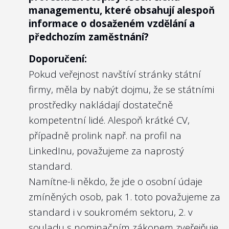
managementu, které obsahují alespoň
politiky odměňování mají jednotlivá
informace o dosaženém vzdělání a
ministerstva nastavit taková kritéria a cíle
předchozím zaměstnání?
managementu, které „by měly přispívat k
Doporučení:
dlouhodobé udržitelnosti dotčeného
Pokud veřejnost navštíví stránky státní
subjektu a k plnění strategických cílů.
firmy, měla by nabýt dojmu, že se státními
Zároveň by měly být kombinací
prostředky nakládají dostatečně
ekonomických a odborných kritérií.“
kompetentní lidé. Alespoň krátké CV,
Nejlépe to dělají v/ve:
případně prolink např. na profil na
Vojenských lesích a statcích ČR, s.p.
LinkedInu, považujeme za naprostý
standard.
Namítne-li někdo, že jde o osobní údaje
zmíněných osob, pak 1. toto považujeme za
2
standard i v soukromém sektoru, 2. v
Je vlastnická politika zveřejněna na
webu příslušného ministerstva nebo
souladu s
nominačním zákonem
zveřejňuje