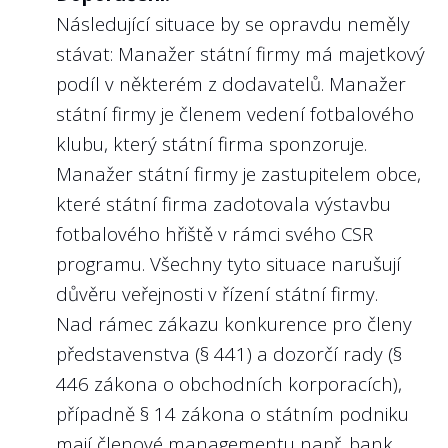
Následující situace by se opravdu neměly
Nejlépe to dělají v/ve:
stávat: Manažer státní firmy má majetkový
Lesích České republiky, s.p.
podíl v některém z dodavatelů. Manažer
státní firmy je členem vedení fotbalového
klubu, který státní firma sponzoruje.
Manažer státní firmy je zastupitelem obce,
3
Poskytla státní firma konkrétní
které státní firma zadotovala výstavbu
výkonnostní kritéria (KPI - key
fotbalového hřiště v rámci svého CSR
performance indicators) jako tržby, zisk
či nefinanční ukazatele týkající se
programu. Všechny tyto situace narušují
předmětu podnikání státní firmy na rok
důvěru veřejnosti v řízení státní firmy.
2024 nebo 2025 či víceleté období?
Nad rámec zákazu konkurence pro členy
představenstva (§ 441) a dozorčí rady (§
Doporučení:
446 zákona o obchodních korporacích),
Známé heslo říká, že „Kdo neměří, ten
případně
§ 14 zákona o státním podniku
neřídí“. Jak jinak než stanovením
mají členové managementu např. bank
konkrétních ročních cílů lze hodnotit