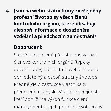
4
Jsou na webu státní firmy zveřejněny
profesní životopisy všech členů
5
Vyhodnocuje státní firma na webu nebo
kontrolního orgánu, které obsahují
ve výroční zprávě plnění plánovaných
alespoň informace o dosaženém
výkonnostních kritérií (KPIs) jako tržby,
vzdělání a předchozím zaměstnání?
zisk či ukazatele týkající se předmětu
podnikání státní firmy zpětně za
Doporučení:
předcházející rok?
Stejně jako u členů představenstva by i
členové kontrolních orgánů (typicky
Doporučení:
dozorčí rady) měli mít na webu snadno
V případě, že management selhává, má
dohledatelný alespoň stručný životopis.
veřejnost působit na politickou
Předně jde o zástupce vlastníka (v
reprezentaci, aby neblahý stav napravila.
přeneseném smyslu zástupce veřejnosti),
Opačně i pro management státních firem,
kteří dohlíží na výkon funkce členů
který naplňuje stanovená KPI, je zveřejnění
managementu. Jejich profesní životopis by
dosažených hodnot obranou před