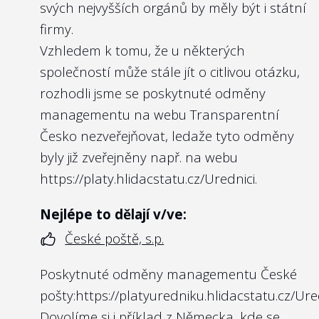
svých nejvyšších orgánů by měly být i státní
firmy.
Vzhledem k tomu, že u některých
společností může stále jít o citlivou otázku,
rozhodli jsme se poskytnuté odměny
managementu na webu Transparentní
Česko nezveřejňovat, ledaže tyto odměny
byly již zveřejněny např. na webu
https://platy.hlidacstatu.cz/Urednici
.
Nejlépe to dělají v/ve:
České poště, s.p.
Poskytnuté odměny managementu České
pošty:
https://platyuredniku.hlidacstatu.cz/Ure
Dovolíme si i příklad z Německa, kde se