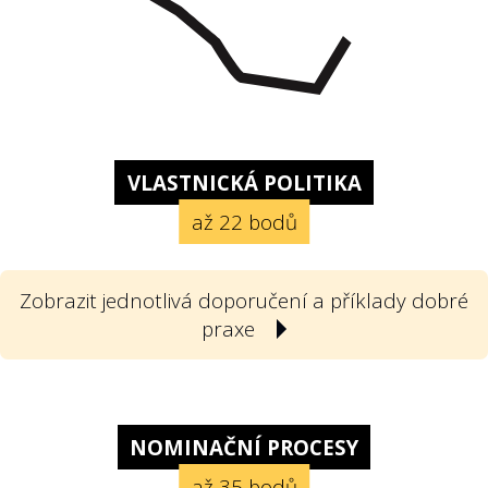
VLASTNICKÁ POLITIKA
až 22 bodů
Zobrazit jednotlivá doporučení a příklady dobré
praxe
1
Poskytla státní firma svou vlastnickou
politiku? Vlastnickou politikou
NOMINAČNÍ PROCESY
rozumíme v souladu s doporučeními
až 35 bodů