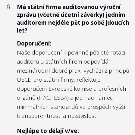
pravidla pro CSR) nad rámec pravidel
8
Má státní firma auditovanou výroční
obsažených v usnesení vlády č. 334 z
státní firmy řídí i kodexem
Public Corporate
zprávu (včetně účetní závěrky) jedním
roku 1999? Případně poskytla státní
Governance Kodex des Bundes
(viz kapitola
auditorem nejdéle pět po sobě jdoucích
firma informaci o tom, že žádné dotace,
7). Zde příklad
zveřejnění odměn u
let?
dary ani sponzoring neposkytuje?
představenstva a dozorčí rady Deutsche
Doporučení:
Bahn
.
Doporučení:
Naše doporučení k povinné pětileté rotaci
Už v roce 1999 schválila Vláda ČR
auditorů u státních firem odpovídá
usnesení, kterým nastavila základní rámec
mezinárodní dobré praxi: vychází z principů
pro poskytování dotací, darů a
7
Poskytla státní firma informace o
OECD pro státní firmy, reflektuje
sponzoringu pro státem vlastněné firmy.
odměnách jednotlivých členů
doporučení Evropské komise a profesních
Usnesení však nechává pro státní firmy
představenstva, nebo širšího
orgánů (IFAC, IESBA) a jde nad rámec
široký prostor, ve kterém se mohou
managementu v případě státních
minimálních standardů ve prospěch vyšší
podniků?
pohybovat.
transparentnosti a nezávislosti.
Předně, státní firmy jakoukoli podporu
Doporučení:
formou darů, dotací nebo sponzoringu
Platí obdobně doporučení jako k otázce č.
Nejlépe to dělají v/ve:
poskytovat nemusí. A je legitimní tvrdit, že