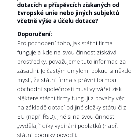
projektu Transparentní Česko.
dotacích a příspěvcích získaných od
různým způsobem zveřejňuje. Jako jeden z
Vedle toho je zde však na místě i
Evropské unie nebo jiných subjektů
přehledných způsobů uvádíme příklad
včetně výše a účelu dotace?
soukromoprávní úprava
§ 121o odst. 4
Lesů ČR, s.p.
zákona č. 256/2004 Sb. o podnikání na
Doporučení:
kapitálovém trhu
, který předpokládá, že
Pro pochopení toho, jak státní firma
veřejně obchodovatelné obchodní
funguje a kde na svou činnost získává
6
Poskytla státní firma pravidla pro
společnosti každoročně zveřejňují Zprávu o
prostředky, považujeme tuto informaci za
prodej a pronájem majetku?
odměňování managementu i kontrolního
zásadní. Je častým omylem, pokud si někdo
orgánu. Důvodem je transparentnost a
Doporučení:
myslí, že státní firma s právní formou
nediskriminace akcionářů a potenciálních
Viz doporučení k otázce č. 5. Ovšem aby
obchodní společnosti musí vytvářet zisk.
akcionářů. Vzhledem k tomu, že u státních
měli zájemci o nepotřebný majetek vůli se o
Některé státní firmy fungují z povahy věci
firem je možné v přeneseném smyslu
majetek hlásit a podat nejlepší nabídku,
na základě dotací od jiné složky státu či z
považovat občany ČR za akcionáře státních
musí nabýt důvěru, že jejich snaha má
EU (např. ŘSD), jiné si na svou činnost
firem, máme za to, že obdobně
smysl. Bez dopředu daných pravidel, jak se
„vydělají“ díky vybírání poplatků (např.
transparentní co do odměňování členů
v případě prodeje majetku postupuje, tuto
státní podniky povodí).