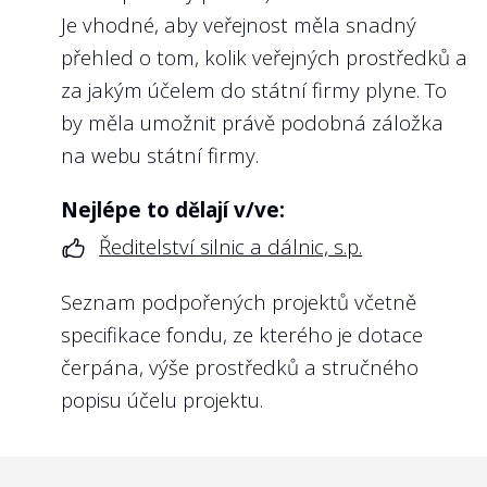
svých nejvyšších orgánů by měly být i státní
důvěru zájemci nabýt nemohou.
Je vhodné, aby veřejnost měla snadný
firmy.
přehled o tom, kolik veřejných prostředků a
Nejlépe to dělají v/ve:
Vzhledem k tomu, že u některých
za jakým účelem do státní firmy plyne. To
Vojenských lesích a statcích ČR, s.p.
společností může stále jít o citlivou otázku,
by měla umožnit právě podobná záložka
rozhodli jsme se poskytnuté odměny
na webu státní firmy.
Příkladem dobré praxe zpracovaní
managementu na webu Transparentní
interních směrnic pro nakládání s
Česko nezveřejňovat, ledaže tyto odměny
Nejlépe to dělají v/ve:
majetkem a nepotřebným majetkem jsou
byly již zveřejněny např. na webu
Ředitelství silnic a dálnic, s.p.
Vojenské lesy a statky ČR. Další dvě
https://platy.hlidacstatu.cz/Urednici
.
směrnice téhož podniku
zde
a
zde
.
Seznam podpořených projektů včetně
Nejlépe to dělají v/ve:
specifikace fondu, ze kterého je dotace
České poště, s.p.
čerpána, výše prostředků a stručného
popisu účelu projektu.
7
Poskytla státní firma pravidla pro
Poskytnuté odměny managementu České
poskytování dotací, darů nebo
pošty:
https://platyuredniku.hlidacstatu.cz/Ure
sponzoringu (někdy označované jako
Dovolíme si i příklad z Německa, kde se