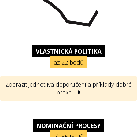
VLASTNICKÁ POLITIKA
až 22 bodů
Zobrazit jednotlivá doporučení a příklady dobré
praxe
1
Poskytla státní firma svou vlastnickou
politiku? Vlastnickou politikou
NOMINAČNÍ PROCESY
rozumíme v souladu s doporučeními
až 35 bodů