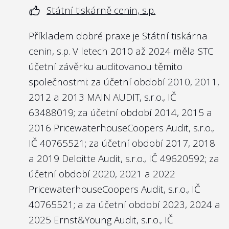
6.
Státní tiskárně cenin, s.p.
takové rozhodnutí je nejlepší možné. Proto
jsme i fakt, že státní firma žádné podobné
Nejlépe to dělají v/ve:
Příkladem dobré praxe je Státní tiskárna
prostředky nevydává, oceňovali 3 body.
Povodí Vltavy, s.p.
cenin, s.p. V letech 2010 až 2024 měla STC
Pokud však státní firma nějakou
účetní závěrku auditovanou těmito
Povodí Vltavy
pravidelnou formu podpory poskytuje,
společnostmi: za účetní období 2010, 2011,
https://platy.hlidacstatu.cz/urednici/detail/gg4
měla by na to mít nastavena
2012 a 2013 MAIN AUDIT, s.r.o., IČ
Dovolíme si i příklad z Německa, kde se
transparentní pravidla, která budou
63488019; za účetní období 2014, 2015 a
státní firmy řídí i kodexem
Public Corporate
rozumně doplňovat účel a strategické cíle
2016 PricewaterhouseCoopers Audit, s.r.o.,
Governance Kodex des Bundes
(viz kapitola
státní firmy, případně budou logicky v
IČ 40765521; za účetní období 2017, 2018
7). Zde příklad
zveřejnění odměn u
souladu se ESG strategií státní firmy. Jinými
a 2019 Deloitte Audit, s.r.o., IČ 49620592; za
představenstva a dozorčí rady Deutsche
slovy dává logický smysl, že např. Letiště
účetní období 2020, 2021 a 2022
Bahn
.
Praha bude podporovat různé formy
PricewaterhouseCoopers Audit, s.r.o., IČ
letectví a okolní obce, které provoz letiště
40765521; a za účetní období 2023, 2024 a
ovlivňuje. Pokud však v minulosti např.
2025 Ernst&Young Audit, s.r.o., IČ