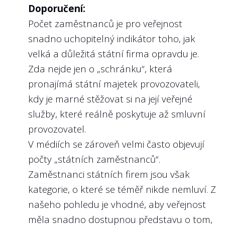
orgánů se nastavuje i pomyslní laťka pro
Doporučení:
Pokud si tak veřejnost, která dostane
úroveň kompetencí budoucích členů
Počet zaměstnanců je pro veřejnost
pochybnosti o kvalitě či rychlosti plnění
kontrolních orgánů vybraných budoucím
snadno uchopitelný indikátor toho, jak
stavební zakázky v jejích okolí, chce ověřit,
ministrem. Veřejnost by tak měla mít k
velká a důležitá státní firma opravdu je.
na základě čeho byl vybrán dodavatel,
dispozici snadno dostupnou informaci o
Zda nejde jen o „schránku“, která
často již tuto možnost nemá.
tom, kdo a s jakým profesním profilem
pronajímá státní majetek provozovateli,
Proto apelujeme na ponechání dokumentů
zastupuje její zájmy při kontrole
kdy je marné stěžovat si na její veřejné
na profilu zadavatele alespoň po dobu 4
managementu státní firmy.
služby, které reálně poskytuje až smluvní
let. (Jde o zásadní dokumenty jako
provozovatel.
zadávací dokumentace, reakce na dotazy
Nejlépe to dělají v/ve:
V médiích se zároveň velmi často objevují
uchazečů, písemná zpráva zadavatele
ČEPS, a.s.
počty „státních zaměstnanců“.
apod.)
Zaměstnanci státních firem jsou však
Nejlépe to dělají v/ve:
kategorie, o které se téměř nikde nemluví. Z
LOM Praha s.p.
našeho pohledu je vhodné, aby veřejnost
5
Zveřejňují členové kontrolního orgánu
měla snadno dostupnou představu o tom,