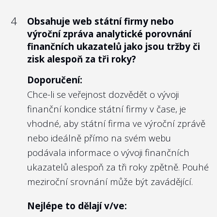
uchazečům hodnotíme jako splnění
tedy měl odpovídat důležitosti a nárokům
případným politickým tlakem nebo
položené otázky. Právě takto otevřený
4
na takové funkce.
odvoláním ze zástupných důvodů.
Obsahuje web státní firmy nebo
přístup k neúspěšným uchazečům posiluje
výroční zpráva analytické porovnání
Právě u členů dozorčích rad se skloňuje
Nejlépe to dělají v/ve:
důvěru k zadavateli a otevírá možnost k
finančních ukazatelů jako jsou tržby či
pojem „politická trafika“. Z našeho pohledu
zisk alespoň za tři roky?
získání zpětné vazby na průběh
Správě železnic, s.o.
není problematické napojení člena
výběrového řízení od neúspěšného
kontrolního orgánu na konkrétní politickou
Doporučení:
uchazeče, byť by byla taková zpětná vazba
stranu. U státních firem je za výběr členů
Chce-li se veřejnost dozvědět o vývoji
negativní.
kontrolního výboru (mimo zástupce
finanční kondice státní firmy v čase, je
zaměstnanců) zpravidla odpovědný
vhodné, aby státní firma ve výroční zprávě
příslušný ministr, tudíž i členové
nebo ideálně přímo na svém webu
kontrolního orgánu nesou jistou míru
4
podávala informace o vývoji finančních
Eviduje státní firma na profilu
politické odpovědnosti ministra.
zadavatele dokumenty o veřejných
ukazatelů alespoň za tři roky zpětně. Pouhé
zakázkách déle než 4 roky od jejich
Je však zásadní, aby výběr kandidátů na
meziroční srovnání může být zavádějící.
uveřejnění?
funkce, které jsou naprosto stěžejní pro
Nejlépe to dělají v/ve:
kvalitní „governance“ státní firmy,
Doporučení: