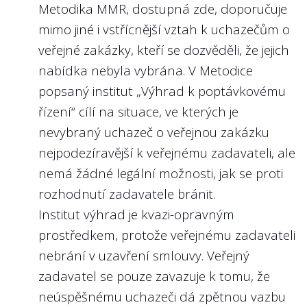
Metodika MMR, dostupná
zde
, doporučuje
povinnost zveřejnit i další svá angažmá v
výkon managementu státní firmy?
mimo jiné i vstřícnější vztah k uchazečům o
jiných právnických osobách. Z našeho
Obzvláště v situaci, kdy u státních firem
veřejné zakázky, kteří se dozvěděli, že jejich
pohledu jde o standard, který by měl být
nebývá zisk zdaleka jediným ukazatelem
nabídka nebyla vybrána. V Metodice
následován i u státních firem. Není třeba
výkonnosti managementu, protože státní
popsaný institut „Výhrad k poptávkovému
jakékoli angažování manažerů státních
firmy naplňují i různé strategické zájmy
řízení“ cílí na situace, ve kterých je
firem omezovat nad rámec zákona o
státu. Vlastník (stát) musí managementům
nevybraný uchazeč o veřejnou zakázku
obchodních korporacích, ale protože
státních firem dávat konkrétní, měřitelné a
nejpodezíravější k veřejnému zadavateli, ale
přeneseně manažeři nakládají se státními
ambiciózní cíle, aby byl veřejný majetek
nemá žádné legální možnosti, jak se proti
prostředky, měla by veřejnost mít
spravován maximálně efektivně.
rozhodnutí zadavatele bránit.
informace i o takových angažmá
Institut výhrad je kvazi-opravným
Nejlépe to dělají v/ve:
manažerů, která se neevidují ani ve
prostředkem, protože veřejnému zadavateli
Českých drahách, a.s.
veřejných rejstřících – např. majetkové
nebrání v uzavření smlouvy. Veřejný
podíly v obchodních korporacích, členství
zadavatel se pouze zavazuje k tomu, že
ve spolcích, sportovních klubech,
neúspěšnému uchazeči dá zpětnou vazbu
kulturních institucích nebo členství v