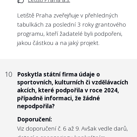
naopak. Pro obsazení kontrolních orgánů
Letiště Praha zveřejňuje v přehledných
nejlepšími kandidáty pak považujeme
tabulkách za poslední 3 roky grantového
adekvátní odměny za nezbytný krok. U
programu, kteří žadatelé byli podpořeni,
odpovědí na tuto otázku jsme se totiž
jakou částkou a na jaký projekt.
nezřídka setkali s odměnami, které nebyly
navyšovány od roku 2012, jako u
Správy
železnic, státní organizace
.
10
Poskytla státní firma údaje o
Nejlépe to dělají v/ve:
sportovních, kulturních či vzdělávacích
Povodí Vltavy, s.p.
akcích, které podpořila v roce 2024,
případně informaci, že žádné
Mnoho státních podniků nám odpovídalo
nepodpořila?
přímo s odkazem na web Hlídač státu,
Doporučení:
kterému již odpověď na tyto informace
Viz doporučení č. 6 až 9. Avšak vedle darů,
poskytly dříve: