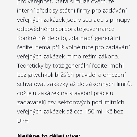
pro veřejnost, která si může ověřit, že
státní firmy?
vládní Výbor pro personální nominace ve
interní předpisy státní firmy pro zadávání
svých
zveřejněných zápisech
i právě
Doporučení:
veřejných zakázek jsou v souladu s principy
životopisy posuzovaných kandidátů.
Vzhledem k tomu, že jde o firmy 100%
odpovědného corporate governance.
vlastněné státem, a tedy lze říct, že všichni
Konkrétně jde o to, zda např. generální
Nejlépe to dělají v/ve:
občané jsou „akcionáři“ státních firem, pak
ředitel nemá příliš volné ruce pro zadávání
Národní rozvojové bance, a.s.
neexistuje rozumný důvod, proč alespoň v
veřejných zakázek mimo režim zákona.
základních parametrech účel a cíle
Teoreticky by totiž generální ředitel mohl
státních firem nezveřejňovat na webových
bez jakýchkoli bližších pravidel a omezení
stránkách firmy. Ostatně obchodní
schvalovat zakázky až do zákonných limitů,
3
Zveřejňují členové managementu na
společnosti kotované na burze musí být ze
což je u zakázek na stavební práce u
webu státní firmy svá angažmá v jiných
zákona o podnikání na kapitálovém trhu
zadavatelů tzv. sektorových podlimitních
právnických osobách (orgány
právě takto transparentní vůči svým
veřejných zakázek až cca 150 mil. Kč bez
obchodních společností, spolků,
akcionářům. Podobně transparentní by
DPH.
samosprávy apod.)?
měly být i státní firmy vůči občanům.
Doporučení:
Nejlépe to dělají v/ve: