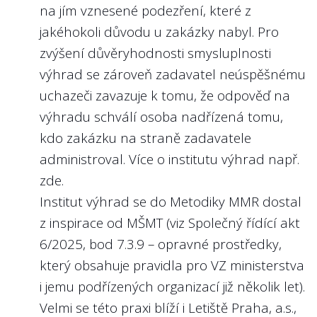
na jím vznesené podezření, které z
4
politických orgánech. Tato angažmá by měli
Jsou na webu státní firmy nebo v její
jakéhokoli důvodu u zakázky nabyl. Pro
výroční zprávě zveřejněny plány
členové managementu zveřejňovat na
zvýšení důvěryhodnosti smysluplnosti
výkonnostních kritérií (KPI - key
webu státní firmy.
výhrad se zároveň zadavatel neúspěšnému
performance indicators) jako tržby, zisk
Angažmá v jiných společnostech je snadno
či nefinanční ukazatele týkající se
uchazeči zavazuje k tomu, že odpověď na
dohledatelné u členů představenstva i
předmětu podnikání státní firmy na rok
výhradu schválí osoba nadřízená tomu,
dozorčí rady např. u soukromé banky
2024 nebo 2025?
kdo zakázku na straně zadavatele
MONETA Money Bank, a.s.
administroval. Více o institutu výhrad např.
Doporučení:
U státních firem podléhajících regulaci ČNB
zde
.
Není důvod, aby KPI managementu nebyly
jsou tyto údaje poměrně obtížně
Institut výhrad se do Metodiky MMR dostal
zveřejňovány. Veřejnost má právo vědět,
dohledatelné, viz hodnocení Národní
z inspirace od MŠMT (viz
Společný řídící akt
jaké jsou cíle managementu a jak cíle plní.
rozvojová banka, a.s., Česká exportní
6/2025
, bod 7.3.9 – opravné prostředky,
banka, a.s., Exportní garanční a pojišťovací
Nejlépe to dělají v/ve:
který obsahuje pravidla pro VZ ministerstva
společnost, a.s.
Správě železnic, s.o.
i jemu podřízených organizací již několik let).
Velmi se této praxi blíží i Letiště Praha, a.s.,