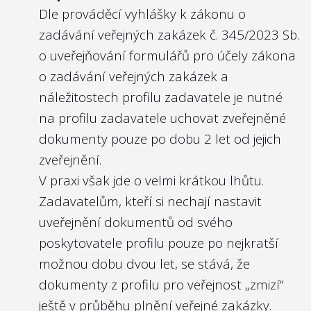
reflektoval nároky na kvalitu členů
Dle prováděcí vyhlášky k zákonu o
kontrolního orgánu. Namítne-li někdo, že
zadávání veřejných zakázek
č. 345/2023 Sb.
jde o osobní údaje zmíněných osob, pak 1.
o uveřejňování formulářů pro účely zákona
toto považujeme za standard i v
o zadávání veřejných zakázek a
soukromém sektoru, 2. v souladu s
náležitostech profilu zadavatele
je nutné
nominačním zákonem
zveřejňuje vládní
na profilu zadavatele uchovat zveřejněné
Výbor pro personální nominace ve svých
dokumenty pouze po dobu 2 let od jejich
zveřejněných zápisech
i právě životopisy
zveřejnění.
posuzovaných kandidátů (včetně členů
V praxi však jde o velmi krátkou lhůtu.
kontrolních orgánů). Zprávy výboru pro
Zadavatelům, kteří si nechají nastavit
vládní nominace jsou však velmi kusé co do
uveřejnění dokumentů od svého
odůvodnění, a navíc se v nich ne zcela
poskytovatele profilu pouze po nejkratší
dobře vyhledává, pokud jde o nalezení
možnou dobu dvou let, se stává, že
zápisu z jednání o konkrétním kandidátovi.
dokumenty z profilu pro veřejnost „zmizí“
Zveřejněním životopisů členů kontrolních
ještě v průběhu plnění veřejné zakázky.