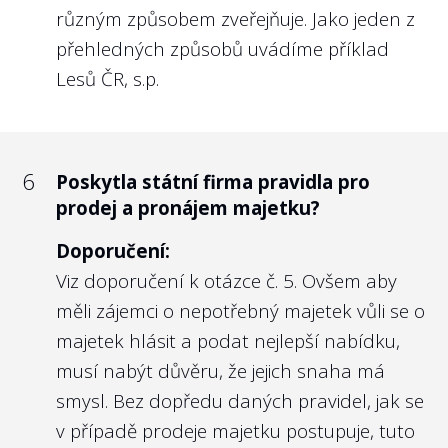
projektu Transparentní Česko.
různým způsobem zveřejňuje. Jako jeden z
Vedle toho je zde však na místě i
přehledných způsobů uvádíme příklad
soukromoprávní úprava
§ 121o odst. 4
Lesů ČR, s.p.
zákona č. 256/2004 Sb. o podnikání na
kapitálovém trhu
, který předpokládá, že
veřejně obchodovatelné obchodní
6
Poskytla státní firma pravidla pro
společnosti každoročně zveřejňují Zprávu o
prodej a pronájem majetku?
odměňování managementu i kontrolního
orgánu. Důvodem je transparentnost a
Doporučení:
nediskriminace akcionářů a potenciálních
Viz doporučení k otázce č. 5. Ovšem aby
akcionářů. Vzhledem k tomu, že u státních
měli zájemci o nepotřebný majetek vůli se o
firem je možné v přeneseném smyslu
majetek hlásit a podat nejlepší nabídku,
považovat občany ČR za akcionáře státních
musí nabýt důvěru, že jejich snaha má
firem, máme za to, že obdobně
smysl. Bez dopředu daných pravidel, jak se
transparentní co do odměňování členů
v případě prodeje majetku postupuje, tuto