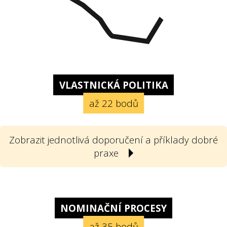
VLASTNICKÁ POLITIKA
až 22 bodů
Zobrazit jednotlivá doporučení a příklady dobré
praxe
1
Poskytla státní firma svou vlastnickou
politiku? Vlastnickou politikou
NOMINAČNÍ PROCESY
rozumíme v souladu s doporučeními
až 35 bodů