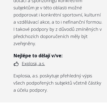
dotací a sponzoringu konkrétním
https://platy.hlidacstatu.cz/urednici/detail/gg4
subjektům je v této oblasti možné
Dovolíme si i příklad z Německa, kde se
podporovat i konkrétní sportovní, kulturní
státní firmy řídí i kodexem
Public Corporate
a vzdělávací akce, a to i nefinanční formou.
Governance Kodex des Bundes
(viz kapitola
I takové podpory by z důvodů zmíněných v
7). Zde příklad
zveřejnění odměn u
předchozích doporučeních měly být
představenstva a dozorčí rady Deutsche
zveřejněny.
Bahn
Nejlépe to dělají v/ve:
Explosii, a.s.
10
Má management státní firmy smlouvy
Explosia, a.s. poskytuje přehledný výpis
na dobu určitou?
všech podpořených subjektů včetně částky
Doporučení:
a účelu podpory.
Management se smlouvami na dobu
určitou je v pozici, kdy si je vědom toho, že