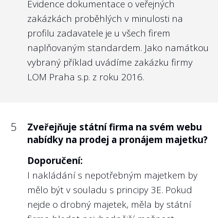
Evidence dokumentace o veřejných
na webu státní firmy svá angažmá v
jiných právnických osobách (orgány
zakázkách proběhlých v minulosti na
obchodních společností, spolků,
profilu zadavatele je u všech firem
samospráv apod.)?
naplňovaným standardem. Jako namátkou
vybraný příklad uvádíme zakázku firmy
Doporučení:
LOM Praha s.p. z roku 2016.
Zde platí obdobně doporučení k otázce č.
3. i pro členy kontrolních orgánů.
Angažmá v jiných společnostech je snadno
dohledatelné u členů představenstva i
5
Zveřejňuje státní firma na svém webu
dozorčí rady např. u soukromé banky
nabídky na prodej a pronájem majetku?
MONETA Money Bank, a.s.
Doporučení:
U státních firem podléhajících regulaci ČNB
I nakládání s nepotřebným majetkem by
jsou tyto údaje poměrně obtížně
mělo být v souladu s principy 3E. Pokud
dohledatelné, viz hodnocení Národní
nejde o drobný majetek, měla by státní
rozvojová banka, a.s., Česká exportní