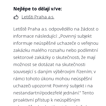
Nejlépe to dělají v/ve:
4
Jsou na webu státní firmy zveřejněny
profesní životopisy všech členů
Letišti Praha a.s.
5
Vyhodnocuje státní firma na webu nebo
kontrolního orgánu, které obsahují
ve výroční zprávě plnění plánovaných
alespoň informace o dosaženém
Letiště Praha a.s. odpovědělo na žádost o
výkonnostních kritérií (KPIs) jako tržby,
vzdělání a předchozím zaměstnání?
informace následující: „Povinný subjekt
zisk či ukazatele týkající se předmětu
podnikání státní firmy zpětně za
informuje neúspěšné uchazeče o veřejnou
Doporučení:
předcházející rok?
zakázku malého rozsahu nebo podlimitní
Stejně jako u členů představenstva by i
sektorové zakázky o skutečnosti, že mají
členové kontrolních orgánů (typicky
Doporučení:
možnost se dotázat na skutečnosti
dozorčí rady) měli mít na webu snadno
V případě, že management selhává, má
související s daným výběrovým řízením; v
dohledatelný alespoň stručný životopis.
veřejnost působit na politickou
rámci tohoto úkonu mohou neúspěšní
Předně jde o zástupce vlastníka (v
reprezentaci, aby neblahý stav napravila.
uchazeči upozornit Povinný subjekt i na
přeneseném smyslu zástupce veřejnosti),
Opačně i pro management státních firem,
nestandartní/podezřelé jednání.” Tento
kteří dohlíží na výkon funkce členů
který naplňuje stanovená KPI, je zveřejnění
proaktivní přístup k neúspěšným
managementu. Jejich profesní životopis by
dosažených hodnot obranou před