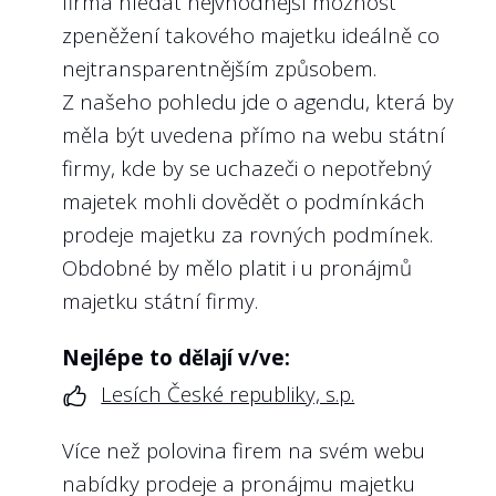
firma hledat nejvhodnější možnost
banka, a.s., Exportní garanční a pojišťovací
zpeněžení takového majetku ideálně co
společnost, a.s.
nejtransparentnějším způsobem.
Z našeho pohledu jde o agendu, která by
měla být uvedena přímo na webu státní
6
Poskytla státní firma informace o
firmy, kde by se uchazeči o nepotřebný
platech a odměnách jejího ředitele?
majetek mohli dovědět o podmínkách
prodeje majetku za rovných podmínek.
Doporučení:
Obdobné by mělo platit i u pronájmů
Kromě toho, že k nároku veřejnosti na
majetku státní firmy.
informace o odměnách vrcholných
představitelů veřejné správy (včetně
Nejlépe to dělají v/ve:
státních firem) existuje již bohatá judikatura
Lesích České republiky, s.p.
soudů, změnil se již i zákon o svobodném
přístupu k informacím, a to změnou
§ 8a
,
Více než polovina firem na svém webu
která míří právě na funkce hodnocené v
nabídky prodeje a pronájmu majetku