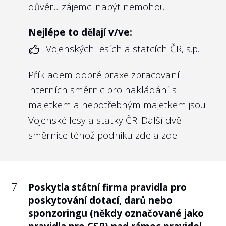
svých nejvyšších orgánů by měly být i státní
důvěru zájemci nabýt nemohou.
firmy.
Nejlépe to dělají v/ve:
Vzhledem k tomu, že u některých
Vojenských lesích a statcích ČR, s.p.
společností může stále jít o citlivou otázku,
rozhodli jsme se poskytnuté odměny
Příkladem dobré praxe zpracovaní
managementu na webu Transparentní
interních směrnic pro nakládání s
Česko nezveřejňovat, ledaže tyto odměny
majetkem a nepotřebným majetkem jsou
byly již zveřejněny např. na webu
Vojenské lesy a statky ČR. Další dvě
https://platy.hlidacstatu.cz/Urednici
.
směrnice téhož podniku
zde
a
zde
.
Nejlépe to dělají v/ve:
České poště, s.p.
7
Poskytla státní firma pravidla pro
Poskytnuté odměny managementu České
poskytování dotací, darů nebo
pošty:
https://platyuredniku.hlidacstatu.cz/Ure
sponzoringu (někdy označované jako
Dovolíme si i příklad z Německa, kde se