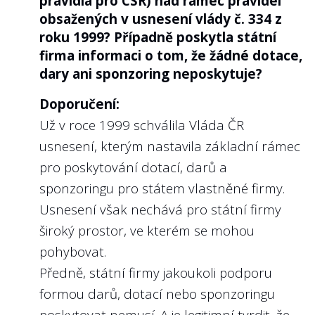
pravidla pro CSR) nad rámec pravidel
obsažených v usnesení vlády č. 334 z
státní firmy řídí i kodexem
Public Corporate
roku 1999? Případně poskytla státní
Governance Kodex des Bundes
(viz kapitola
firma informaci o tom, že žádné dotace,
7). Zde příklad
zveřejnění odměn u
dary ani sponzoring neposkytuje?
představenstva a dozorčí rady Deutsche
Bahn
.
Doporučení:
Už v roce 1999 schválila Vláda ČR
usnesení, kterým nastavila základní rámec
pro poskytování dotací, darů a
7
Poskytla státní firma informace o
sponzoringu pro státem vlastněné firmy.
odměnách jednotlivých členů
Usnesení však nechává pro státní firmy
představenstva, nebo širšího
široký prostor, ve kterém se mohou
managementu v případě státních
podniků?
pohybovat.
Předně, státní firmy jakoukoli podporu
Doporučení:
formou darů, dotací nebo sponzoringu
Platí obdobně doporučení jako k otázce č.
poskytovat nemusí. A je legitimní tvrdit, že