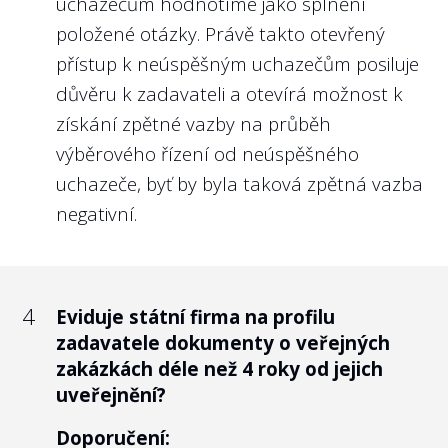
uchazečům hodnotíme jako splnění
tedy měl odpovídat důležitosti a nárokům
případným politickým tlakem nebo
položené otázky. Právě takto otevřený
na takové funkce.
odvoláním ze zástupných důvodů.
přístup k neúspěšným uchazečům posiluje
Právě u členů dozorčích rad se skloňuje
Nejlépe to dělají v/ve:
důvěru k zadavateli a otevírá možnost k
pojem „politická trafika“. Z našeho pohledu
získání zpětné vazby na průběh
Správě železnic, s.o.
není problematické napojení člena
výběrového řízení od neúspěšného
kontrolního orgánu na konkrétní politickou
uchazeče, byť by byla taková zpětná vazba
stranu. U státních firem je za výběr členů
negativní.
kontrolního výboru (mimo zástupce
zaměstnanců) zpravidla odpovědný
příslušný ministr, tudíž i členové
kontrolního orgánu nesou jistou míru
4
Eviduje státní firma na profilu
politické odpovědnosti ministra.
zadavatele dokumenty o veřejných
zakázkách déle než 4 roky od jejich
Je však zásadní, aby výběr kandidátů na
uveřejnění?
funkce, které jsou naprosto stěžejní pro
kvalitní „governance“ státní firmy,
Doporučení: