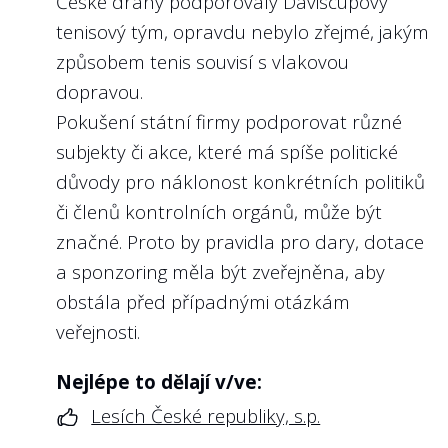
České dráhy podporovaly Daviscupový
8
Má státní firma pravidla a limity pro
tenisový tým, opravdu nebylo zřejmé, jakým
odměňování managementu a poskytla
je?
způsobem tenis souvisí s vlakovou
dopravou.
Doporučení:
Pokušení státní firmy podporovat různé
Transparentně nastavená pravidla pro
subjekty či akce, které má spíše politické
odměňování managementu jsou důležitá
důvody pro náklonost konkrétních politiků
jak pro právní jistotu managementu, tak
či členů kontrolních orgánů, může být
pro zástupce vlastníka, který podle těchto
značné. Proto by pravidla pro dary, dotace
pravidel odměny managementu schvaluje
a sponzoring měla být zveřejněna, aby
(v závislosti na stanovách to bývá buď
obstála před případnými otázkám
dozorčí rada, nebo přímo odbor
veřejnosti.
ministerstva).
Pravidla by měla nastavit předvídatelné
Nejlépe to dělají v/ve:
podmínky pro fixní a variabilní složky
Lesích České republiky, s.p.
odměny, stejně jako nefinanční část