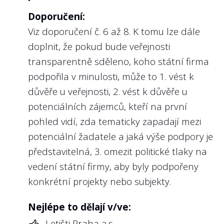
vlastníka, ergo u státních firmem
Doporučení:
prodlouženou rukou veřejnosti. V
Viz doporučení č. 6 až 8. K tomu lze dále
doporučeních Světové banky nebo OECD je
doplnit, že pokud bude veřejnosti
na kompetence a adekvátní podmínky pro
transparentně sděleno, koho státní firma
výkon funkce členů kontrolních orgánů
podpořila v minulosti, může to 1. vést k
státních firem kladen značný důraz.
důvěře u veřejnosti, 2. vést k důvěře u
Na webu Transparentní Česko odměny
potenciálních zájemců, kteří na první
členů dozorčích rad na rozdíl od odměn
pohled vidí, zda tematicky zapadají mezi
managementu zveřejňujeme. Chceme však
potenciální žadatele a jaká výše podpory je
především poukázat na fakt, že z našeho
představitelná, 3. omezit politické tlaky na
pohledu by při zvýšených nárocích na členy
vedení státní firmy, aby byly podpořeny
kontrolních orgánů měly být adekvátně
konkrétní projekty nebo subjekty.
zvýšeny i jejich odměny. Členství v
kontrolním orgánu státní firmy
Nejlépe to dělají v/ve:
nepovažujeme za „politickou trafiku“, ba
Letišti Praha a.s.