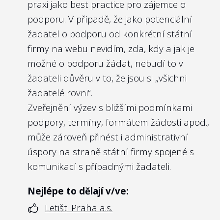
praxi jako best practice pro zájemce o
měla mít nastavena svá pravidla pro
podporu. V případě, že jako potenciální
odměňování managementu.
žadatel o podporu od konkrétní státní
Vedle toho je zde na místě zmínit i
firmy na webu nevidím, zda, kdy a jak je
soukromoprávní úpravu
§ 121k odst. 4
možné o podporu žádat, nebudí to v
zákona č. 256/2004 Sb. o podnikání na
žadateli důvěru v to, že jsou si „všichni
kapitálovém trhu
, který předpokládá, že
žadatelé rovni“.
veřejně obchodovatelné obchodní
Zveřejnění výzev s bližšími podmínkami
společnosti zveřejňují i Politiku odměňování,
podpory, termíny, formátem žádosti apod.,
která dopadá na členy managementu i
může zároveň přinést i administrativní
kontrolního orgánu. Důvodem je
úspory na straně státní firmy spojené s
transparentnost a nediskriminace
komunikací s případnými žadateli.
akcionářů a potenciálních akcionářů.
Vzhledem k tomu, že u státních firem je
Nejlépe to dělají v/ve:
možné v přeneseném smyslu považovat
Letišti Praha a.s.
občany ČR za akcionáře státních firem,