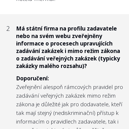
managementu, které obsahují alespoň
politiky odměňování mají jednotlivá
informace o dosaženém vzdělání a
ministerstva nastavit taková kritéria a cíle
předchozím zaměstnání?
managementu, které „by měly přispívat k
2
Má státní firma na profilu zadavatele
Doporučení:
dlouhodobé udržitelnosti dotčeného
nebo na svém webu zveřejněny
Pokud veřejnost navštíví stránky státní
subjektu a k plnění strategických cílů.
informace o procesech upravujících
firmy, měla by nabýt dojmu, že se státními
zadávání zakázek i mimo režim zákona
Zároveň by měly být kombinací
o zadávání veřejných zakázek (typicky
prostředky nakládají dostatečně
ekonomických a odborných kritérií.“
zakázky malého rozsahu)?
kompetentní lidé. Alespoň krátké CV,
Nejlépe to dělají v/ve:
případně prolink např. na profil na
Doporučení:
Vojenských lesích a statcích ČR, s.p.
LinkedInu, považujeme za naprostý
Zveřejnění alespoň rámcových pravidel pro
standard.
zadávání veřejných zakázek mimo režim
Namítne-li někdo, že jde o osobní údaje
zákona je důležité jak pro dodavatele, kteří
zmíněných osob, pak 1. toto považujeme za
tak mají stejný (nediskriminační) přístup k
2
standard i v soukromém sektoru, 2. v
Je vlastnická politika zveřejněna na
informacím o pravidlech zadavatele, tak i
webu příslušného ministerstva nebo
souladu s
nominačním zákonem
zveřejňuje