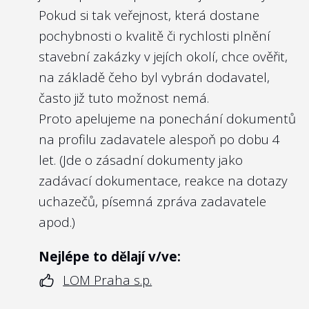
orgánů se nastavuje i pomyslní laťka pro
Pokud si tak veřejnost, která dostane
úroveň kompetencí budoucích členů
pochybnosti o kvalitě či rychlosti plnění
kontrolních orgánů vybraných budoucím
stavební zakázky v jejích okolí, chce ověřit,
ministrem. Veřejnost by tak měla mít k
na základě čeho byl vybrán dodavatel,
dispozici snadno dostupnou informaci o
často již tuto možnost nemá.
tom, kdo a s jakým profesním profilem
Proto apelujeme na ponechání dokumentů
zastupuje její zájmy při kontrole
na profilu zadavatele alespoň po dobu 4
managementu státní firmy.
let. (Jde o zásadní dokumenty jako
zadávací dokumentace, reakce na dotazy
Nejlépe to dělají v/ve:
uchazečů, písemná zpráva zadavatele
ČEPS, a.s.
apod.)
Nejlépe to dělají v/ve:
LOM Praha s.p.
5
Zveřejňují členové kontrolního orgánu