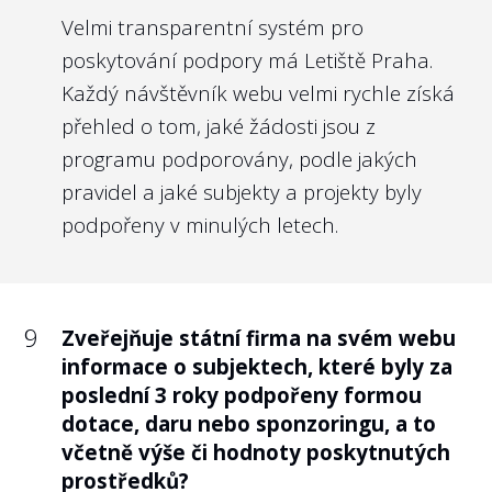
máme za to, že obdobně transparentní co
Velmi transparentní systém pro
do odměňování svých nejvyšších orgánů by
poskytování podpory má Letiště Praha.
měly být i státní firmy.
Každý návštěvník webu velmi rychle získá
přehled o tom, jaké žádosti jsou z
Nejlépe to dělají v/ve:
programu podporovány, podle jakých
Povodí Vltavy, s.p.
pravidel a jaké subjekty a projekty byly
podpořeny v minulých letech.
9
Poskytla státní firma informace o
9
Zveřejňuje státní firma na svém webu
odměnách jednotlivých členů jejího
informace o subjektech, které byly za
kontrolního orgánu (např. členů dozorčí
poslední 3 roky podpořeny formou
rady, správní rady)?
dotace, daru nebo sponzoringu, a to
Doporučení:
včetně výše či hodnoty poskytnutých
prostředků?
Kontrolní orgán je prodlouženou rukou