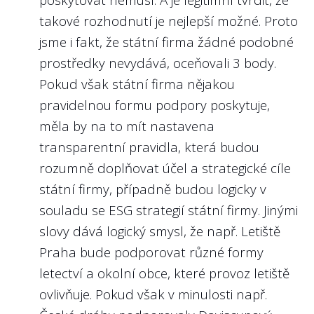
6.
takové rozhodnutí je nejlepší možné. Proto
jsme i fakt, že státní firma žádné podobné
Nejlépe to dělají v/ve:
prostředky nevydává, oceňovali 3 body.
Povodí Vltavy, s.p.
Pokud však státní firma nějakou
Povodí Vltavy
pravidelnou formu podpory poskytuje,
https://platy.hlidacstatu.cz/urednici/detail/gg4
měla by na to mít nastavena
Dovolíme si i příklad z Německa, kde se
transparentní pravidla, která budou
státní firmy řídí i kodexem
Public Corporate
rozumně doplňovat účel a strategické cíle
Governance Kodex des Bundes
(viz kapitola
státní firmy, případně budou logicky v
7). Zde příklad
zveřejnění odměn u
souladu se ESG strategií státní firmy. Jinými
představenstva a dozorčí rady Deutsche
slovy dává logický smysl, že např. Letiště
Bahn
.
Praha bude podporovat různé formy
letectví a okolní obce, které provoz letiště
ovlivňuje. Pokud však v minulosti např.