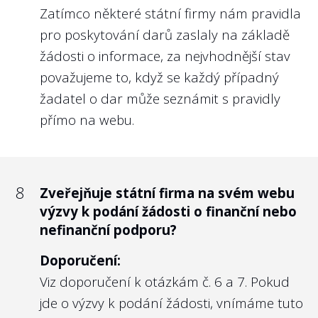
odměn, případně odchodné či konkurenční
Zatímco některé státní firmy nám pravidla
doložky.
pro poskytování darů zaslaly na základě
Dosavadní odměňování managementu
žádosti o informace, za nejvhodnější stav
státních firem se řídí
nařízením vlády ze
považujeme to, když se každý případný
dne 12. 12. 2018 č. 835
, které schválilo:
žadatel o dar může seznámit s pravidly
Zásady odměňování vedoucích
přímo na webu.
zaměstnanců a členů orgánů ovládaných
obchodních společností s majetkovou
účastí státu včetně státních podniků a
8
Zveřejňuje státní firma na svém webu
jiných státních organizací zřízených
výzvy k podání žádosti o finanční nebo
zákonem nebo ministerstvem. Tyto se
nefinanční podporu?
ovšem 1. vztahují na odměny manažerů s
Doporučení:
roční odměnou více než 2,5 mil. Kč, 2. dávají
Viz doporučení k otázkám č. 6 a 7. Pokud
pouze základní rámec nastavení odměn
jde o výzvy k podání žádosti, vnímáme tuto
managementu. Každá společnost by tak