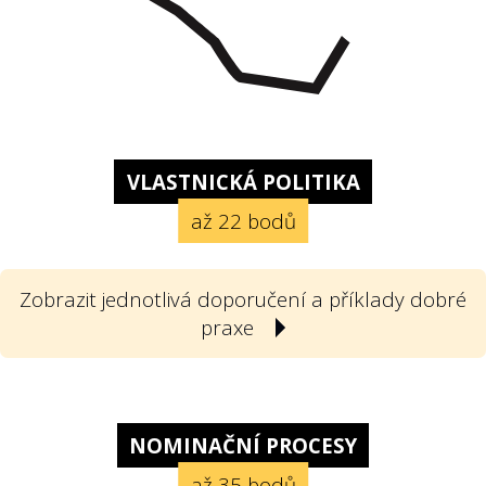
VLASTNICKÁ POLITIKA
až 22 bodů
Zobrazit jednotlivá doporučení a příklady dobré
praxe
1
Poskytla státní firma svou vlastnickou
politiku? Vlastnickou politikou
NOMINAČNÍ PROCESY
rozumíme v souladu s doporučeními
až 35 bodů