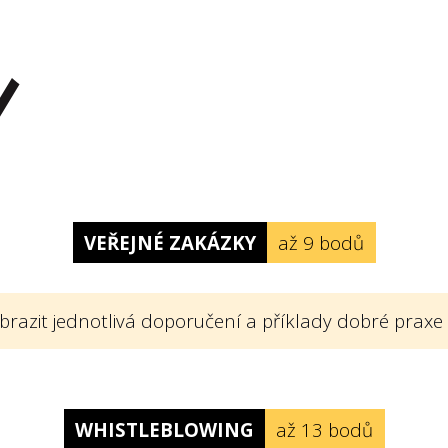
VEŘEJNÉ ZAKÁZKY
až 9 bodů
brazit jednotlivá doporučení a příklady dobré praxe
tek firem?
WHISTLEBLOWING
až 13 bodů