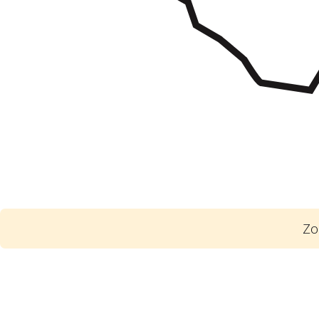
Zo
1
Počet nabídek. Soutěží o zakázky dosta
Doporučení: