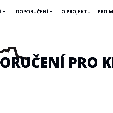
 +
DOPORUČENÍ +
O PROJEKTU
PRO M
ORUČENÍ PRO K