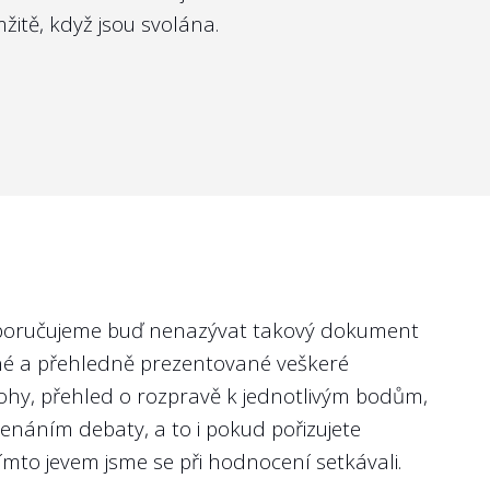
itě, když jsou svolána.
oký standard, protože se stále jedná o
 oznamovatelem poskytují přehledné informace po
té, dokud se nerozhodne oznámení učinit. Ke
ice vedoucích představitelů příspěvkových
- potřebnou kvalifikaci - datum zveřejnění
třeba, aby podmínky výběrového řízení
oporučujeme buď nenazývat takový dokument
vyjde najevo identita oznamovatele, aby se
možnost zvýhodnění politicky preferovaných
né a přehledně prezentované veškeré
é změně zaměstnání nebo bydliště, proto je
ohy, přehled o rozpravě k jednotlivým bodům,
ucí pozici. Pro přilákání dostatečného
enáním debaty, a to i pokud pořizujete
 případně zvážit také použití headhuntingových
ímto jevem jsme se při hodnocení setkávali.