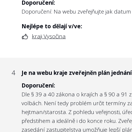
Doporučení:
činnost podle § 2 odst. 3 písm. a), b),
Doporučení: Na webu zveřejňujte jak datum 
předpisu?
4
Dochází v kraji k nežádoucímu jevu, že 
členové rady kraje?
Doporučení:
Nejlépe to dělají v/ve:
Vyloučení některých skupin osob z možnost
Doporučení:
kraji Vysočina
podle zákona upozornit. Zákon toto umožňu
Pokud je člen rady kraje jednatelem nebo č
živnostníků nechce dozvědět o protiprávním
člena valné hromady, kterým je ze zákona.
být profesionální a nepolitický.
4
Je na webu kraje zveřejněn plán jednání
6
Informuje město/kraj na svém webu o 
Doporučení:
5
Jsou na webu hodnocených obchodních spo
Dle § 39 a 40 zákona o krajích a § 90 a 91
Doporučení:
volbách. Není tedy problém určit termíny za
Ucelené a přehledné informování o ochra
Doporučení:
hejtman/starosta. Z pohledu veřejnosti, úř
informace a případně zkopírované části zák
Dozorčí rada dohlíží na management jménem 
předstihem a ideálně i do konce roku. Zveře
postupu při oznamování. Jinými slovy, pokud
společnost jejich jménem kontrolována. Zv
zasedání zastupitelstva umožňuje lepší plá
např. smysl a účel ochrany, pomáhá daleko