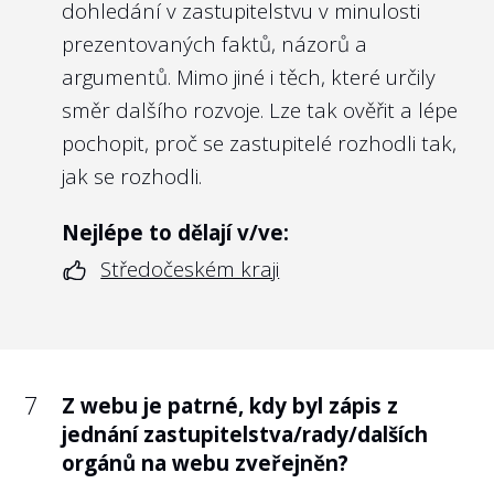
ochrana před odvetným opatřením?
dohledání v zastupitelstvu v minulosti
komisí včetně uvedení jejich funkce či
prezentovaných faktů, názorů a
Doporučení:
pracovního zařazení?
argumentů. Mimo jiné i těch, které určily
Doporučení:
směr dalšího rozvoje. Lze tak ověřit a lépe
Pro rozptýlení pochybností o procesu
pochopit, proč se zastupitelé rozhodli tak,
8
Umožňuje vnitřní oznamovací systém
výběru vítězného uchazeče a pro jeho
jak se rozhodli.
města/kraje podání oznámení
maximální legitimitu je stěžejní zveřejnění
prostřednictvím aplikace, která splňuje
Nejlépe to dělají v/ve:
informací o průběhu výběrových řízení.
vysoké standardy bezpečí a zároveň
Středočeském kraji
Veřejnost včetně neúspěšných kandidátů z
zjednodušuje komunikaci mezi
nich sezná, že vítězný uchazeč byl skutečně
oznamovatelem a příslušnou osobou?
nejlepší volbou z přihlášených kandidátů a
Doporučení:
že o něm rozhodovali kompetentní osoby
Speciální webové aplikace vyvinuté pro
vzhledem k předmětu činnosti dané
7
Z webu je patrné, kdy byl zápis z
komunikaci oznamovatele s příslušnou
jednání zastupitelstva/rady/dalších
organizace.
osobou přináší řadu výhod nad rámec
orgánů na webu zveřejněn?
toho, co dokáže e-mailová schránka.