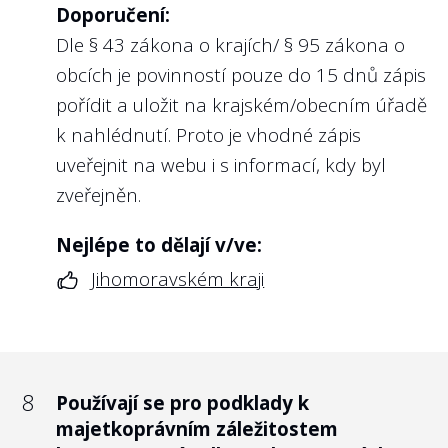
Doporučení:
Webová aplikace určená ke komunikaci
Dle § 43 zákona o krajích/ § 95 zákona o
umožňuje výměnu informací, a to i v
obcích je povinností pouze do 15 dnů zápis
případě, že je oznámení anonymní. Dále
pořídit a uložit na krajském/obecním úřadě
aplikace pomáhá například s archivací
k nahlédnutí. Proto je vhodné zápis
oznámení nebo hlídá zákonné lhůty.
uveřejnit na webu i s informací, kdy byl
Dalším aspektem je vyšší standard
zveřejněn.
ochrany osobních údajů a bezpečnosti celé
komunikace. Bezpečná aplikace splňuje
Nejlépe to dělají v/ve:
požadavky jako jsou dvoufázové
Jihomoravském kraji
zabezpečení, šifrování E2E, soulad s ISO
27001 a samozřejmě také soulad s GDPR.
Poskytovatelé, jejichž aplikace byly
vyhodnoceny jako bezpečné, uvádí na
8
Používají se pro podklady k
svých internetových stránkách alespoň
majetkoprávním záležitostem
některé výše uvedené vlastnosti. Jelikož se