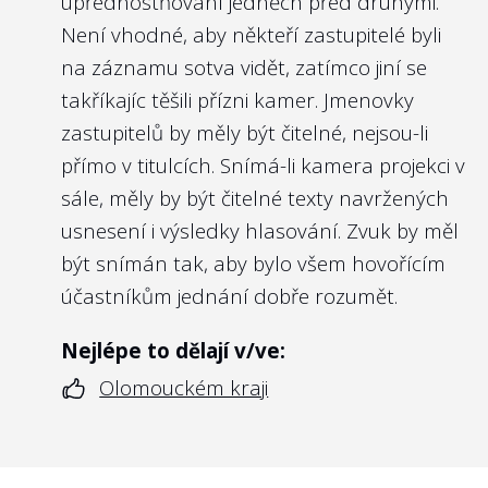
upřednostňování jedněch před druhými.
Není vhodné, aby někteří zastupitelé byli
na záznamu sotva vidět, zatímco jiní se
takříkajíc těšili přízni kamer. Jmenovky
zastupitelů by měly být čitelné, nejsou-li
přímo v titulcích. Snímá-li kamera projekci v
sále, měly by být čitelné texty navržených
usnesení i výsledky hlasování. Zvuk by měl
být snímán tak, aby bylo všem hovořícím
účastníkům jednání dobře rozumět.
Nejlépe to dělají v/ve:
Olomouckém kraji