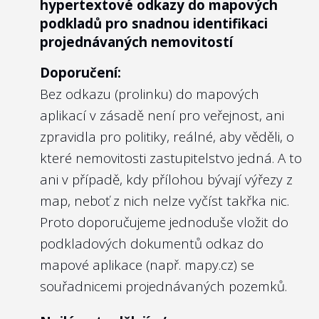
hypertextové odkazy do mapových
jedná o komerční produkty, rozhodli jsme
podkladů pro snadnou identifikaci
se je zde nejmenovat.
projednávaných nemovitostí
Doporučení:
Bez odkazu (prolinku) do mapových
aplikací v zásadě není pro veřejnost, ani
zpravidla pro politiky, reálné, aby věděli, o
které nemovitosti zastupitelstvo jedná. A to
ani v případě, kdy přílohou bývají výřezy z
map, neboť z nich nelze vyčíst takřka nic.
Proto doporučujeme jednoduše vložit do
podkladových dokumentů odkaz do
mapové aplikace (např. mapy.cz) se
souřadnicemi projednávaných pozemků.