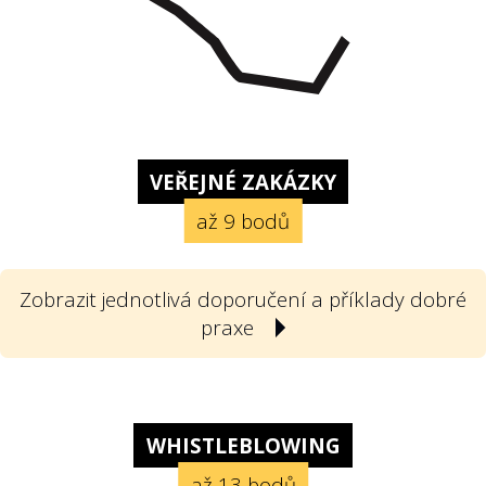
VEŘEJNÉ ZAKÁZKY
až 9 bodů
Zobrazit jednotlivá doporučení a příklady dobré
praxe
1
Počet nabídek. Soutěží o zakázky
dostatek firem?
WHISTLEBLOWING
až 13 bodů