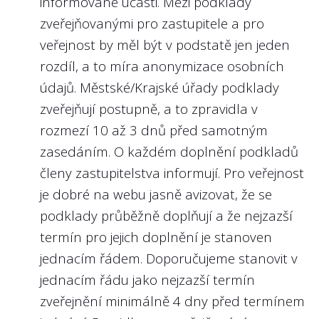
informované účasti. Mezi podklady
informačním standardem, který
Jediný, koho tímto odradíte, je tak
dodavatelem a nezávislou třetí stranou
zveřejňovanými pro zastupitele a pro
samospráva veřejnosti poskytuje.
pravděpodobně osoba, která opravdu
dohlížející na férovost a transparentnost
veřejnost by měl být v podstatě jen jeden
zvažuje oznámení protiprávního jednání.
zadávacích podmínek, projektu a plnění
Nejlépe to dělají v/ve:
rozdíl, a to míra anonymizace osobních
zakázky. Více o Paktech integrity např. <a
Libereckém kraji
údajů. Městské/Krajské úřady podklady
href=”
https://www.transparency.cz/publikace-
zveřejňují postupně, a to zpravidla v
a-analyzy/pakty-integrity-prakticky-
2
Školí kraj příslušné osoby o ochraně
rozmezí 10 až 3 dnů před samotným
pruvodce/“
>zde.</a></p>
oznamovatelů?
zasedáním. O každém doplnění podkladů
Doporučení:
2
Jsou na webu kraje nebo na webu
členy zastupitelstva informují. Pro veřejnost
Školení příslušných osob v nové právní
hodnocených krajských organizací
je dobré na webu jasně avizovat, že se
2
Kvalita dat na profilu zadavatele.
zveřejňovány výroční zprávy všech
problematice považujeme za velmi důležité.
podklady průběžně doplňují a že nejzazší
Uveřejňuje zadavatel na svém profilu
krajských organizací s většinovým
Tímto krokem dávají města/kraje mimo jiné
termín pro jejich doplnění je stanoven
vše, co má?
podílem kraje za roky 2021, 2022, 2023?
najevo i svůj proaktivní postoj vůči ochraně
jednacím řádem. Doporučujeme stanovit v
Doporučení:
oznamovatelů a zároveň pomáhají
Doporučení:
jednacím řádu jako nejzazší termín
Zadavatelé musí povinně zveřejňovat své
příslušným osobám vyznat se v postupech,
Krajské organizace nakládají s velkým
zveřejnění minimálně 4 dny před termínem
zakázky na svém profilu zadavatele. Na
které je po přijetí oznámení čekají. Příslušné
objemem veřejných prostředků a plní