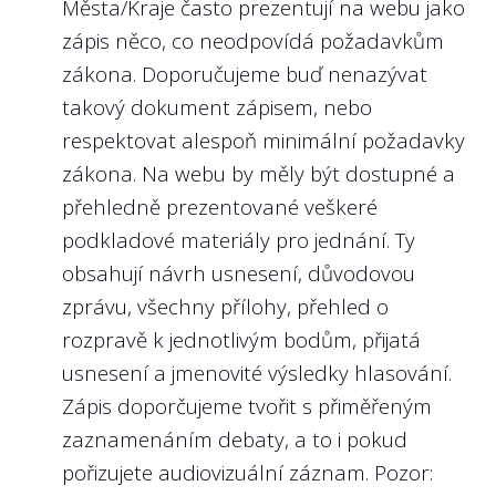
organizacích je potřeba, aby podmínky
Města/Kraje často prezentují na webu jako
oznamovatele a postupu při oznamování.
výběrového řízení vzbuzovaly důvěru mezi
zápis něco, co neodpovídá požadavkům
Jinými slovy, pokud text na webu uceleně
uchazeči a byly vypsány natolik
zákona. Doporučujeme buď nenazývat
provází člověka životní situací a vysvětluje
transparentně, aby se minimalizovala
takový dokument zápisem, nebo
kromě práv a povinností také např. smysl a
možnost zvýhodnění politicky
respektovat alespoň minimální požadavky
účel ochrany, pomáhá daleko více s
preferovaných kandidátů. Kandidáti na
zákona. Na webu by měly být dostupné a
rozhodnutím, zda oznámení učinit.
manažerské pozice budou patrně
přehledně prezentované veškeré
Příkladem tohoto je web města Brna.
potřebovat dostatečný čas k případné
podkladové materiály pro jednání. Ty
Některé weby hodnocené 0 body se
změně zaměstnání nebo bydliště, proto je
obsahují návrh usnesení, důvodovou
samozřejmě mohou blížit tomuto stavu,
vhodné plánovat výběrové řízení s
zprávu, všechny přílohy, přehled o
rozhodli jsme se však nastavit vysoký
dostatečným předstihem před plánovaným
rozpravě k jednotlivým bodům, přijatá
standard, protože se stále jedná o
nástupem na vedoucí pozici. Pro přilákání
usnesení a jmenovité výsledky hlasování.
legislativní novinku. Evidujeme také, že
dostatečného množství kvalitních
Zápis doporčujeme tvořit s přiměřeným
některé softwarové nástroje sloužící pro
kandidátů je vhodné inzerovat výběrová
zaznamenáním debaty, a to i pokud
komunikaci s oznamovatelem poskytují
řízení nejen regionálními kanály a případně
pořizujete audiovizuální záznam. Pozor:
přehledné informace po vstupu do