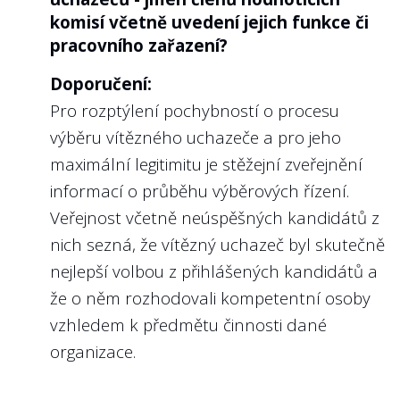
ochrana před odvetným opatřením?
komisí včetně uvedení jejich funkce či
Doporučení:
pracovního zařazení?
Doporučení:
Pro rozptýlení pochybností o procesu
8
Umožňuje vnitřní oznamovací systém
výběru vítězného uchazeče a pro jeho
města/kraje podání oznámení
maximální legitimitu je stěžejní zveřejnění
prostřednictvím aplikace, která splňuje
informací o průběhu výběrových řízení.
vysoké standardy bezpečí a zároveň
Veřejnost včetně neúspěšných kandidátů z
zjednodušuje komunikaci mezi
nich sezná, že vítězný uchazeč byl skutečně
oznamovatelem a příslušnou osobou?
nejlepší volbou z přihlášených kandidátů a
Doporučení:
že o něm rozhodovali kompetentní osoby
Speciální webové aplikace vyvinuté pro
vzhledem k předmětu činnosti dané
komunikaci oznamovatele s příslušnou
organizace.
osobou přináší řadu výhod nad rámec
toho, co dokáže e-mailová schránka.