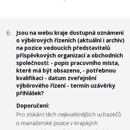
činnosti pro město/kraj.
6
Informuje město/kraj na svém webu o
6
Jsou na webu kraje dostupná oznámení
ochraně oznamovatelů nad rámec
o výběrových řízeních (aktuální i archiv)
zákonné povinnosti, přehledně a
na pozice vedoucích představitelů
uceleně?
příspěvkových organizací a obchodních
společností: - popis pracovního místa,
Doporučení:
které má být obsazeno, - potřebnou
Ucelené a přehledné informování o
kvalifikaci - datum zveřejnění
ochraně oznamovatelů na internetu
výběrového řízení - termín uzávěrky
znamená, že se na webu nachází nejen
přihlášek?
zákonem požadované informace a
Doporučení:
případně zkopírované části zákona či
Pro získání těch nejkvalitnějších uchazečů
směrnice, ale také přehledný text, který
o manažerské pozice v krajských
srozumitelně informuje o právech