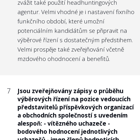
zvážit také použití headhuntingových
rozhraní aplikace pro podání oznámení.
agentur. Velmi vhodné je i nastavení fixního
Tyto informace jsou běžnému uživateli
funkčního období, které umožní
skryté, dokud se nerozhodne oznámení
potenciálním kandidátům se připravit na
učinit. Ke správnému rozhodnutí mu však
výběrové řízení s dostatečným předstihem.
mají právě tyto informace pomoci.
Velmi prospěje také zveřejňování včetně
mzdového ohodnocení a benefitů.
Nejlépe to dělají v/ve:
Brně
7
Jsou zveřejňovány zápisy o průběhu
výběrových řízení na pozice vedoucích
představitelů příspěvkových organizací
7
Je příslušná osoba připravena evidovat
a obchodních společností s uvedením
anonymní oznámení pro případ, že v
alespoň: - vítězného uchazeče -
budoucnu vyjde najevo identita
bodového hodnocení jednotlivých
oznamovatele, aby se na něj vztahovala
uchazečů - jmen členů hodnoticích