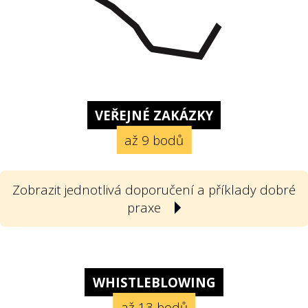
VEŘEJNÉ ZAKÁZKY
až 9 bodů
Zobrazit jednotlivá doporučení a příklady dobré
praxe
1
Počet nabídek. Soutěží o zakázky
dostatek firem?
WHISTLEBLOWING
až 13 bodů