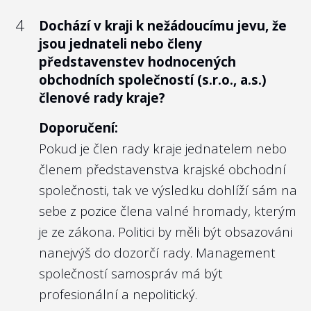
možnosti oznámit podle zákona je vhodné
základě 10 kritérií. Pro účely
4
Dochází v kraji k nežádoucímu jevu, že
na webu zveřejnit také vnitřní předpis. Ten
Transparentního Česka jsme 2 předchozí
jsou jednateli nebo členy
může posílit informovanost potenciálního
otázky hodnotili samostatně, proto je zde
představenstev hodnocených
oznamovatele, který si zde ověří detaily
hodnocen Zindex podle 8 zbylých kritérií.
obchodních společností (s.r.o., a.s.)
nastavení vnitřního oznamovacího
členové rady kraje?
Zindex hodnotí praxi zadávání veřejných
systému.
zakázek. Pomocí reálných dat měří, jak
Doporučení:
konkrétní úřad postupoval transparentně,
Nejlépe to dělají v/ve:
Pokud je člen rady kraje jednatelem nebo
hospodárně a zda mu nevznikala
členem představenstva krajské obchodní
Olomouckém kraji
ekonomická rizika. Nízký Zindex
společnosti, tak ve výsledku dohlíží sám na
neznamená korupci ani porušení zákona.
sebe z pozice člena valné hromady, kterým
Spíše měří, zda zadavatel postupuje v
je ze zákona. Politici by měli být obsazováni
souladu s dobrou praxí, tedy s
nanejvýš do dozorčí rady. Management
5
Ponechalo město/kraj možnost podat
doporučeními pro hospodárné zadávání
společností samospráv má být
oznámení osobám, které pro povinný
dle Ministerstva pro místní rozvoj, Evropské
subjekt nevykonávají práci nebo jinou
profesionální a nepolitický.
komise či jiných expertních organizací.
obdobnou činnost podle § 2 odst. 3