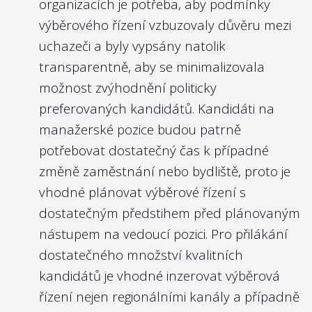
organizacích je potřeba, aby podmínky
oznamovatele a postupu při oznamování.
výběrového řízení vzbuzovaly důvěru mezi
Jinými slovy, pokud text na webu uceleně
uchazeči a byly vypsány natolik
provází člověka životní situací a vysvětluje
transparentně, aby se minimalizovala
kromě práv a povinností také např. smysl a
možnost zvýhodnění politicky
účel ochrany, pomáhá daleko více s
preferovaných kandidátů. Kandidáti na
rozhodnutím, zda oznámení učinit.
manažerské pozice budou patrně
Příkladem tohoto je web města Brna.
potřebovat dostatečný čas k případné
Některé weby hodnocené 0 body se
změně zaměstnání nebo bydliště, proto je
samozřejmě mohou blížit tomuto stavu,
vhodné plánovat výběrové řízení s
rozhodli jsme se však nastavit vysoký
dostatečným předstihem před plánovaným
standard, protože se stále jedná o
nástupem na vedoucí pozici. Pro přilákání
legislativní novinku. Evidujeme také, že
dostatečného množství kvalitních
některé softwarové nástroje sloužící pro
kandidátů je vhodné inzerovat výběrová
komunikaci s oznamovatelem poskytují
řízení nejen regionálními kanály a případně
přehledné informace po vstupu do