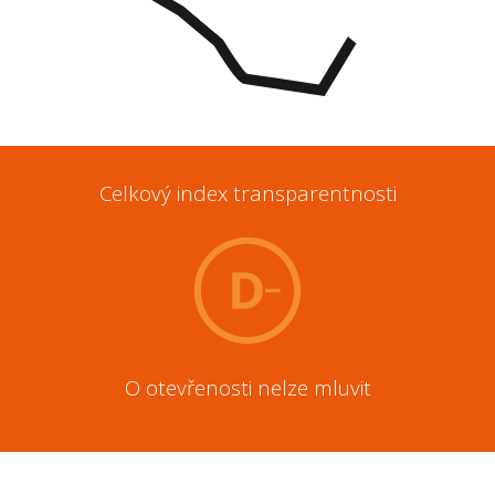
Celkový index transparentnosti
O otevřenosti nelze mluvit